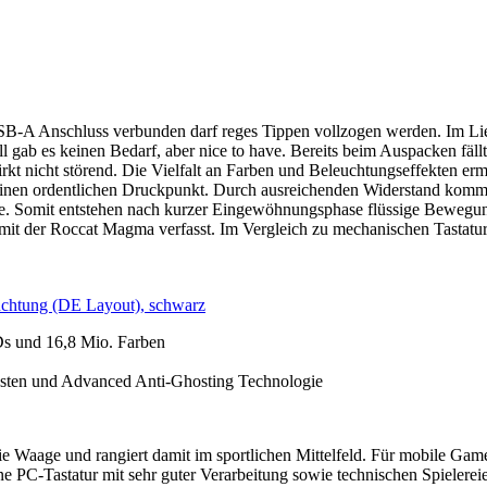
USB-A Anschluss verbunden darf reges Tippen vollzogen werden. Im Lie
 gab es keinen Bedarf, aber nice to have. Bereits beim Auspacken fällt
rkt nicht störend. Die Vielfalt an Farben und Beleuchtungseffekten er
 einen ordentlichen Druckpunkt. Durch ausreichenden Widerstand komm
 Somit entstehen nach kurzer Eingewöhnungsphase flüssige Bewegungen
 mit der Roccat Magma verfasst. Im Vergleich zu mechanischen Tastatur
htung (DE Layout), schwarz
 und 16,8 Mio. Farben
ntasten und Advanced Anti-Ghosting Technologie
e Waage und rangiert damit im sportlichen Mittelfeld. Für mobile Gam
eine PC-Tastatur mit sehr guter Verarbeitung sowie technischen Spieler