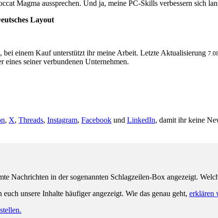
ccat Magma aussprechen. Und ja, meine PC-Skills verbessern sich la
 Deutsches Layout
, bei einem Kauf unterstützt ihr meine Arbeit. Letzte Aktualisierung
7.0
 eines seiner verbundenen Unternehmen.
on
,
X
,
Threads
,
Instagram
,
Facebook
und
LinkedIn
, damit ihr keine Ne
e Nachrichten in der sogenannten Schlagzeilen-Box angezeigt. Welche 
n euch unsere Inhalte häufiger angezeigt. Wie das genau geht,
erklären 
tellen.