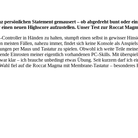
z persönlichen Statement gemausert – ob abgedreht bunt oder einf
r einen neuen Highscore aufzustellen. Unser Test zur Roccat Magm
Controller in Händen zu halten, stumpft einen selbst in gewisser Hinsi
meisten Fällen, nahezu immer, findet sich keine Konsole als Anspiels
ungen per Maus und Tastatur zu spielen. Obwohl ich weite Teile mein
ende Einrosten meiner eigentlich vorhandenen PC-Skills. Mit überspi
s war klar – ich brauche unbedingt etwas Übung. Seit kurzem darf ic
 Wahl fiel auf die Roccat Magma mit Membrane-Tastatur – besonderes H