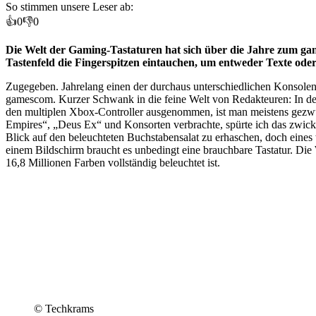
So stimmen unsere Leser ab:
👍
0
👎
0
Die Welt der Gaming-Tastaturen hat sich über die Jahre zum gan
Tastenfeld die Fingerspitzen eintauchen, um entweder Texte ode
Zugegeben. Jahrelang einen der durchaus unterschiedlichen Konsolen-
gamescom. Kurzer Schwank in die feine Welt von Redakteuren: In den 
den multiplen Xbox-Controller ausgenommen, ist man meistens gezw
Empires“, „Deus Ex“ und Konsorten verbrachte, spürte ich das zwick
Blick auf den beleuchteten Buchstabensalat zu erhaschen, doch eine
einem Bildschirm braucht es unbedingt eine brauchbare Tastatur. Die
16,8 Millionen Farben vollständig beleuchtet ist.
© Techkrams