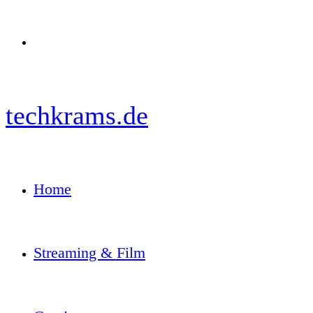
Menü
techkrams.de
Home
Streaming & Film