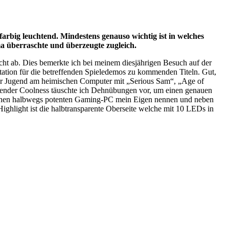
arbig leuchtend. Mindestens genauso wichtig ist in welches
a überraschte und überzeugte zugleich.
cht ab. Dies bemerkte ich bei meinem diesjährigen Besuch auf der
tation für die betreffenden Spieledemos zu kommenden Titeln. Gut,
er Jugend am heimischen Computer mit „Serious Sam“, „Age of
elender Coolness täuschte ich Dehnübungen vor, um einen genauen
h einen halbwegs potenten Gaming-PC mein Eigen nennen und neben
ighlight ist die halbtransparente Oberseite welche mit 10 LEDs in