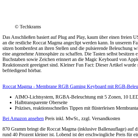
© Techkrams
Das Anschließen basiert auf Plug and Play, kaum über einen freien 
an die restliche Roccat Magma angeclipt werden kann. In unserem Fall
sitzen bombenfest an ihren Stellen und die pulsierende Beleuchung wi
eine angenehme Atmosphäre zu schaffen. Die Tasten selbst besitzen
Buchstaben sowie Zeichen erinnert an die Magic Keyboard von Apple.
Reaktionszeit geeeignet sind. Kleiner Fun Fact: Dieser Artikel wurde
befriedigend hörbar.
Roccat Magma - Membrane RGB Gaming Keyboard mit RGB-Beleuc
AIMO-Lichtsystem, RGBA-Beleuchtung mit 5 Zonen, 10 LEDs
Halbtransparente Oberseite
Präzises, reaktionsschnelles Tippen mit flüsterleisen Membra
Bei Amazon ansehen
Preis inkl. MwSt., zzgl. Versandkosten
870 Gramm bringt die Roccat Magma (inklusive Ballenauflage) auf di
rund 40 Prozent kleiner ist. Lobend ist der erschwingliche Preis für 