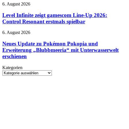
Deutschland
Level
6. August 2026
bei
Infinite
Prime
zeigt
Level Infinite zeigt gamescom Line-Up 2026:
Video
gamescom
Control Resonant erstmals spielbar
Line-
Up
Neues
6. August 2026
2026:
Update
Control
zu
Neues Update zu Pokémon Pokopia und
Resonant
Pokémon
Erweiterung „Blubbmeeria“ mit Unterwasserwelt
erstmals
Pokopia
spielbar
erschienen
und
Erweiterung
Kategorien
„Blubbmeeria“
Kategorien
mit
Unterwasserwelt
erschienen