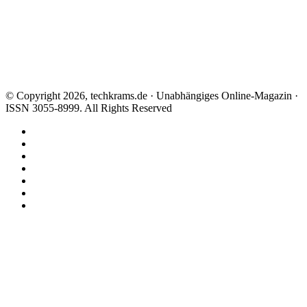
© Copyright 2026, techkrams.de · Unabhängiges Online-Magazin ·
ISSN 3055-8999. All Rights Reserved
Facebook
X
Instagram
Paypal
TikTok
RSS
Threads
Facebook
X
WhatsApp
Telegram
Schaltfläche
"Zurück
zum
Anfang"