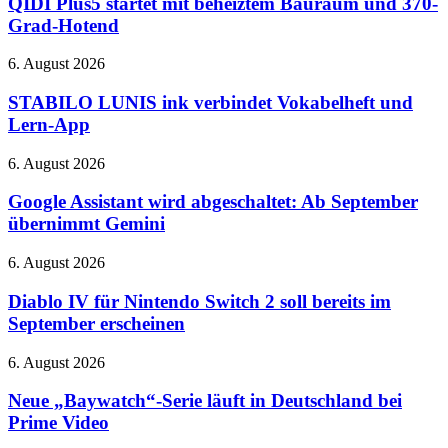
QIDI Plus5 startet mit beheiztem Bauraum und 370-
August
mit
Grad-Hotend
–
beheiztem
bei
Bauraum
STABILO
6. August 2026
Netflix
und
LUNIS
370-
ink
STABILO LUNIS ink verbindet Vokabelheft und
Grad-
verbindet
Lern-App
Hotend
Vokabelheft
und
Google
6. August 2026
Lern-
Assistant
App
wird
Google Assistant wird abgeschaltet: Ab September
abgeschaltet:
übernimmt Gemini
Ab
September
Diablo
6. August 2026
übernimmt
IV
Gemini
für
Diablo IV für Nintendo Switch 2 soll bereits im
Nintendo
September erscheinen
Switch
2
Neue
6. August 2026
soll
„Baywatch“-
bereits
Serie
Neue „Baywatch“-Serie läuft in Deutschland bei
im
läuft
Prime Video
September
in
erscheinen