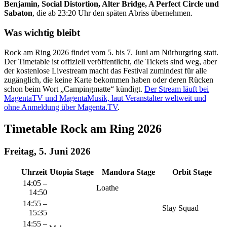
Benjamin, Social Distortion, Alter Bridge, A Perfect Circle und
Sabaton
, die ab 23:20 Uhr den späten Abriss übernehmen.
Was wichtig bleibt
Rock am Ring 2026 findet vom 5. bis 7. Juni am Nürburgring statt.
Der Timetable ist offiziell veröffentlicht, die Tickets sind weg, aber
der kostenlose Livestream macht das Festival zumindest für alle
zugänglich, die keine Karte bekommen haben oder deren Rücken
schon beim Wort „Campingmatte“ kündigt.
Der Stream läuft bei
MagentaTV und MagentaMusik, laut Veranstalter weltweit und
ohne Anmeldung über Magenta.TV
.
Timetable Rock am Ring 2026
Freitag, 5. Juni 2026
Uhrzeit
Utopia Stage
Mandora Stage
Orbit Stage
14:05 –
Loathe
14:50
14:55 –
Slay Squad
15:35
14:55 –