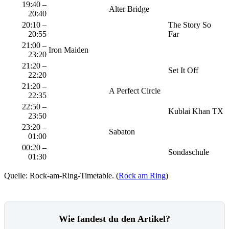
19:40 –
Alter Bridge
20:40
20:10 –
The Story So
20:55
Far
21:00 –
Iron Maiden
23:20
21:20 –
Set It Off
22:20
21:20 –
A Perfect Circle
22:35
22:50 –
Kublai Khan TX
23:50
23:20 –
Sabaton
01:00
00:20 –
Sondaschule
01:30
Quelle: Rock-am-Ring-Timetable. (
Rock am Ring
)
Wie fandest du den Artikel?