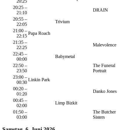
20:25
20:25 –
DRAIN
21:10
20:55 –
Trivium
22:05
21:00 –
Papa Roach
22:15
21:35 –
Malevolence
22:25
22:45 –
Babymetal
00:00
22:50 –
The Funeral
23:50
Portrait
23:00 –
Linkin Park
00:30
00:20 –
Danko Jones
01:20
00:45 –
Limp Bizkit
02:00
01:50 –
The Butcher
03:00
Sisters
Samstag, 6. Juni 2026