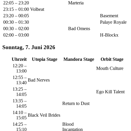
22:05 – 23:20
Marteria
23:15 – 01:00
Volbeat
23:20 – 00:05
Basement
00:30 – 01:30
Palaye Royale
00:30 – 02:00
Bad Omens
02:00 – 03:00
H-Blockx
Sonntag, 7. Juni 2026
Uhrzeit
Utopia Stage
Mandora Stage
Orbit Stage
12:20 –
Mouth Culture
13:00
12:55 –
Bad Nerves
13:40
13:25 –
Ego Kill Talent
14:05
13:35 –
Return to Dust
14:05
14:10 –
Black Veil Brides
15:05
14:25 –
Blood
15:10
Incantation