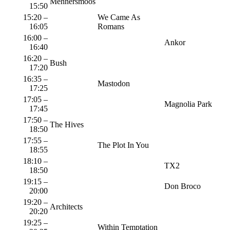
Mehnersmoos
15:50
15:20 –
We Came As
16:05
Romans
16:00 –
Ankor
16:40
16:20 –
Bush
17:20
16:35 –
Mastodon
17:25
17:05 –
Magnolia Park
17:45
17:50 –
The Hives
18:50
17:55 –
The Plot In You
18:55
18:10 –
TX2
18:50
19:15 –
Don Broco
20:00
19:20 –
Architects
20:20
19:25 –
Within Temptation