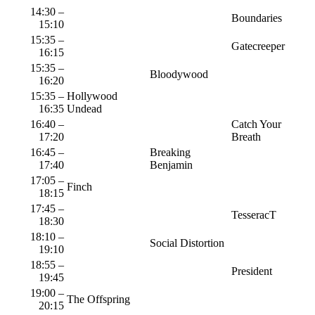
14:30 –
Boundaries
15:10
15:35 –
Gatecreeper
16:15
15:35 –
Bloodywood
16:20
15:35 –
Hollywood
16:35
Undead
16:40 –
Catch Your
17:20
Breath
16:45 –
Breaking
17:40
Benjamin
17:05 –
Finch
18:15
17:45 –
TesseracT
18:30
18:10 –
Social Distortion
19:10
18:55 –
President
19:45
19:00 –
The Offspring
20:15