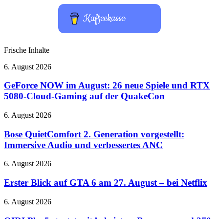
Kaffeekasse
Frische Inhalte
GeForce
6. August 2026
NOW
im
GeForce NOW im August: 26 neue Spiele und RTX
August:
5080-Cloud-Gaming auf der QuakeCon
26
neue
Bose
6. August 2026
Spiele
QuietComfort
und
2.
Bose QuietComfort 2. Generation vorgestellt:
RTX
Generation
Immersive Audio und verbessertes ANC
5080-
vorgestellt:
Cloud-
Immersive
Gaming
Erster
6. August 2026
Audio
auf
Blick
und
der
auf
Erster Blick auf GTA 6 am 27. August – bei Netflix
verbessertes
QuakeCon
GTA
ANC
6
QIDI
6. August 2026
am
Plus5
27.
startet