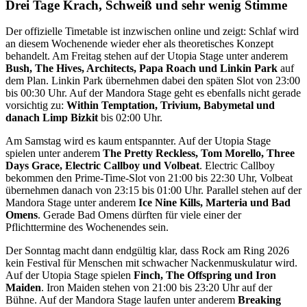
Drei Tage Krach, Schweiß und sehr wenig Stimme
Der offizielle Timetable ist inzwischen online und zeigt: Schlaf wird
an diesem Wochenende wieder eher als theoretisches Konzept
behandelt. Am Freitag stehen auf der Utopia Stage unter anderem
Bush, The Hives, Architects, Papa Roach und Linkin Park
auf
dem Plan. Linkin Park übernehmen dabei den späten Slot von 23:00
bis 00:30 Uhr. Auf der Mandora Stage geht es ebenfalls nicht gerade
vorsichtig zu:
Within Temptation, Trivium, Babymetal und
danach Limp Bizkit
bis 02:00 Uhr.
Am Samstag wird es kaum entspannter. Auf der Utopia Stage
spielen unter anderem
The Pretty Reckless, Tom Morello, Three
Days Grace, Electric Callboy und Volbeat
. Electric Callboy
bekommen den Prime-Time-Slot von 21:00 bis 22:30 Uhr, Volbeat
übernehmen danach von 23:15 bis 01:00 Uhr. Parallel stehen auf der
Mandora Stage unter anderem
Ice Nine Kills, Marteria und Bad
Omens
. Gerade Bad Omens dürften für viele einer der
Pflichttermine des Wochenendes sein.
Der Sonntag macht dann endgültig klar, dass Rock am Ring 2026
kein Festival für Menschen mit schwacher Nackenmuskulatur wird.
Auf der Utopia Stage spielen
Finch, The Offspring und Iron
Maiden
. Iron Maiden stehen von 21:00 bis 23:20 Uhr auf der
Bühne. Auf der Mandora Stage laufen unter anderem
Breaking