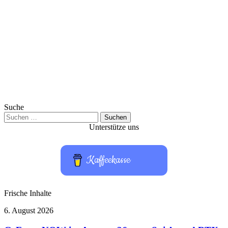
Suche
Suchen
nach:
Unterstütze uns
Kaffeekasse
Frische Inhalte
GeForce
6. August 2026
NOW