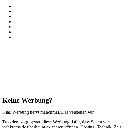
Facebook
X
Instagram
Paypal
TikTok
RSS
Threads
Facebook
X
WhatsApp
Telegram
Schaltfläche
"Zurück
zum
Anfang"
Schließen
Keine Werbung?
Klar, Werbung nervt manchmal. Das verstehen wir.
Trotzdem sorgt genau diese Werbung dafür, dass Seiten wie
techkrams.de überhaupt existieren können. Hosting, Technik, Zeit,