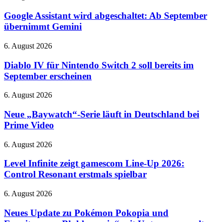
Lern-
Assistant
App
wird
Google Assistant wird abgeschaltet: Ab September
abgeschaltet:
übernimmt Gemini
Ab
September
Diablo
6. August 2026
übernimmt
IV
Gemini
für
Diablo IV für Nintendo Switch 2 soll bereits im
Nintendo
September erscheinen
Switch
2
Neue
6. August 2026
soll
„Baywatch“-
bereits
Serie
Neue „Baywatch“-Serie läuft in Deutschland bei
im
läuft
Prime Video
September
in
erscheinen
Deutschland
Level
6. August 2026
bei
Infinite
Prime
zeigt
Level Infinite zeigt gamescom Line-Up 2026:
Video
gamescom
Control Resonant erstmals spielbar
Line-
Up
Neues
6. August 2026
2026:
Update
Control
zu
Neues Update zu Pokémon Pokopia und
Resonant
Pokémon