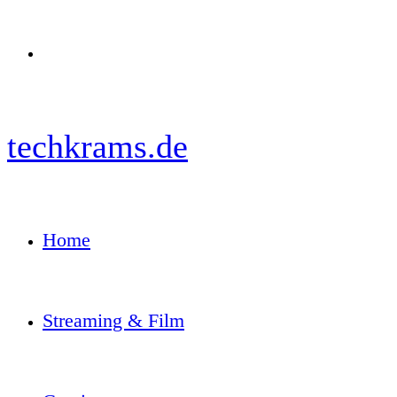
Menü
techkrams.de
Home
Streaming & Film