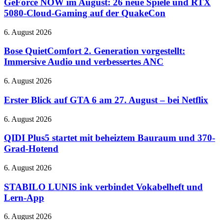
im
GeForce NOW im August: 26 neue Spiele und RTX
August:
5080-Cloud-Gaming auf der QuakeCon
26
neue
Bose
6. August 2026
Spiele
QuietComfort
und
2.
Bose QuietComfort 2. Generation vorgestellt:
RTX
Generation
Immersive Audio und verbessertes ANC
5080-
vorgestellt:
Cloud-
Immersive
Gaming
Erster
6. August 2026
Audio
auf
Blick
und
der
auf
Erster Blick auf GTA 6 am 27. August – bei Netflix
verbessertes
QuakeCon
GTA
ANC
6
QIDI
6. August 2026
am
Plus5
27.
startet
QIDI Plus5 startet mit beheiztem Bauraum und 370-
August
mit
Grad-Hotend
–
beheiztem
bei
Bauraum
STABILO
6. August 2026
Netflix
und
LUNIS
370-
ink
STABILO LUNIS ink verbindet Vokabelheft und
Grad-
verbindet
Lern-App
Hotend
Vokabelheft
und
Google
6. August 2026