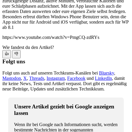
zurückgelegte Distanz, aktive Minuten, verbrauchte Kalorien und
eure Schlafphasen aufzeichnet. Mit der App lassen sich auch die
erfassten Daten auswerten oder eure eigenen Ziele selbst festlegen.
Besonders erfreut dürften Windows Phone Benutzer sein, denn die
App nicht nur für Android und iOS verfügbar, sondern auch für WP
ab 8.1
https://www.youtube.com/watch?v=PmgCQ-zdRYs
Wie fandest du den Artikel?
👍
👎
Folgt uns
Folgt uns auch auf unseren Techkrams-Kanälen bei
Bluesky
,
Mastodon
,
X
,
Threads
,
Instagram
,
Facebook
und
LinkedIn
, damit
ihr keine News, Tests und Artikel verpasst. Dort gibt es regelmäßig
neue Beiträge, Updates und zusätzlichen Technikkram.
Unsere Artikel gezielt bei Google anzeigen
lassen
Wenn ihr bei Google nach Informationen sucht, werden
bestimmte Nachrichten in der sogenannten