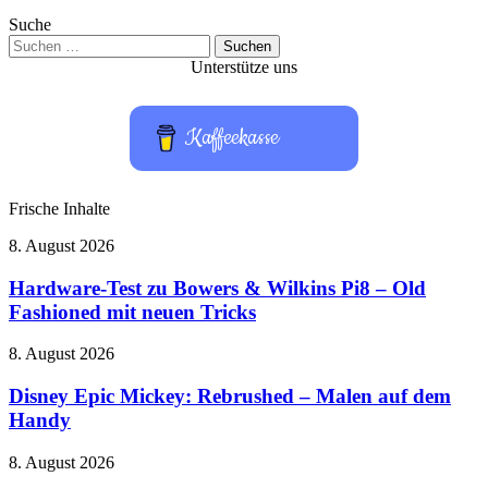
Suche
Suchen
nach:
Unterstütze uns
Kaffeekasse
Frische Inhalte
Hardware-
8. August 2026
Test
zu
Hardware-Test zu Bowers & Wilkins Pi8 – Old
Bowers
Fashioned mit neuen Tricks
&
Wilkins
Disney
8. August 2026
Pi8
Epic
–
Mickey:
Disney Epic Mickey: Rebrushed – Malen auf dem
Old
Rebrushed
Handy
Fashioned
–
mit
Malen
neuen
Take-
8. August 2026
auf
Tricks
Two