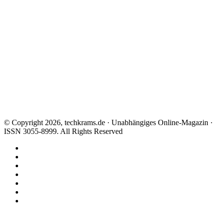
© Copyright 2026, techkrams.de · Unabhängiges Online-Magazin ·
ISSN 3055-8999. All Rights Reserved
Facebook
X
Instagram
Paypal
TikTok
RSS
Threads
Facebook
X
WhatsApp
Telegram
Schaltfläche