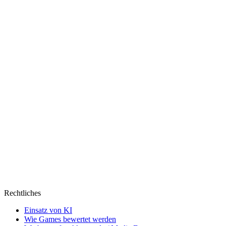
ein
Donut
Rechtliches
Einsatz von KI
Wie Games bewertet werden