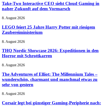
dem
Interactive
Take-Two Interactive CEO sieht Cloud Gaming in
Handy
CEO
naher Zukunft auf dem Vormarsch
sieht
Cloud
LEGO
8. August 2026
Gaming
feiert
in
25
LEGO feiert 25 Jahre Harry Potter mit riesigem
naher
Jahre
Zaubereiministerium
Zukunft
Harry
auf
Potter
dem
THQ
8. August 2026
mit
Vormarsch
Nordic
riesigem
Showcase
THQ Nordic Showcase 2026: Expeditionen in den
Zaubereiministerium
2026:
Horror mit Schrottkarren
Expeditionen
in
The
8. August 2026
den
Adventures
Horror
of
The Adventures of Elliot: The Millennium Tales –
mit
Elliot:
wunderschön, charmant und manchmal etwas zu
Schrottkarren
The
sehr von gestern
Millennium
Tales
Corsair
8. August 2026
–
legt
wunderschön,
bei
Corsair legt bei günstiger Gaming-Peripherie nach:
charmant