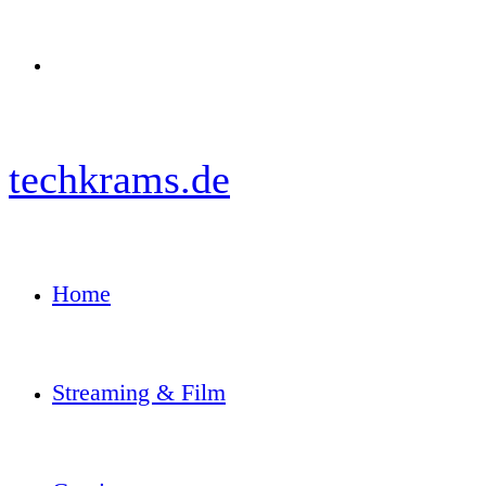
Menü
techkrams.de
Home
Streaming & Film