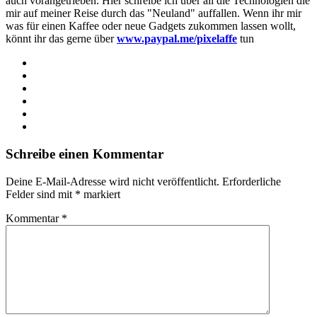
auch vorangetrieben. Hier schreibe ich über all die Technologien die
mir auf meiner Reise durch das "Neuland" auffallen. Wenn ihr mir
was für einen Kaffee oder neue Gadgets zukommen lassen wollt,
könnt ihr das gerne über
www.paypal.me/pixelaffe
tun
Webseite
Facebook
X
LinkedIn
YouTube
Instagram
Schreibe einen Kommentar
Deine E-Mail-Adresse wird nicht veröffentlicht.
Erforderliche
Felder sind mit
*
markiert
Kommentar
*