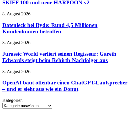
günstiger
und
SKIFF 100 und neue HARPOON v2
Gaming-
manchmal
Peripherie
etwas
Datenleck
8. August 2026
nach:
zu
bei
SKIFF
sehr
Ryde:
Datenleck bei Ryde: Rund 4,5 Millionen
100
von
Rund
Kundenkonten betroffen
und
gestern
4,5
neue
Millionen
HARPOON
Jurassic
8. August 2026
Kundenkonten
v2
World
betroffen
verliert
Jurassic World verliert seinen Regisseur: Gareth
seinen
Edwards steigt beim Rebirth-Nachfolger aus
Regisseur:
Gareth
OpenAI
8. August 2026
Edwards
baut
steigt
offenbar
OpenAI baut offenbar einen ChatGPT-Lautsprecher
beim
einen
– und er sieht aus wie ein Donut
Rebirth-
ChatGPT-
Nachfolger
Lautsprecher
aus
Kategorien
–
Kategorien
und
er
sieht
aus
wie