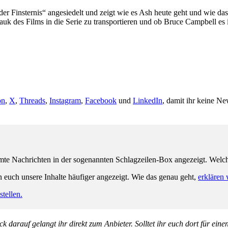
der Finsternis“ angesiedelt und zeigt wie es Ash heute geht und wie d
uk des Films in die Serie zu transportieren und ob Bruce Campbell e
on
,
X
,
Threads
,
Instagram
,
Facebook
und
LinkedIn
, damit ihr keine Ne
e Nachrichten in der sogenannten Schlagzeilen-Box angezeigt. Welche 
n euch unsere Inhalte häufiger angezeigt. Wie das genau geht,
erklären 
tellen.
k darauf gelangt ihr direkt zum Anbieter. Solltet ihr euch dort für ein