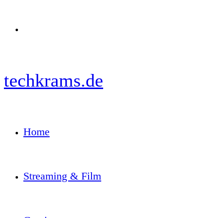
Menü
techkrams.de
Home
Streaming & Film