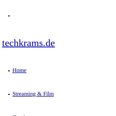
Menü
techkrams.de
Home
Streaming & Film