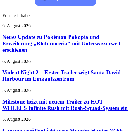
Frische Inhalte
Neues
6. August 2026
Update
zu
Neues Update zu Pokémon Pokopia und
Pokémon
Erweiterung „Blubbmeeria“ mit Unterwasserwelt
Pokopia
erschienen
und
Erweiterung
Violent
6. August 2026
„Blubbmeeria“
Night
mit
2
Violent Night 2 – Erster Trailer zeigt Santa David
Unterwasserwelt
–
erschienen
Harbour im Einkaufszentrum
Erster
Trailer
Milestone
5. August 2026
zeigt
heizt
Santa
mit
Milestone heizt mit neuem Trailer zu HOT
David
neuem
WHEELS Infinite Rush mit Rush-Squad-System ein
Harbour
Trailer
im
zu
Einkaufszentrum
Capcom
5. August 2026
HOT
veröffentlicht
WHEELS
neue
Capcom veröffentlicht neue Monster Hunter Wilds