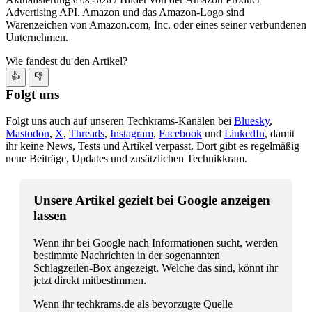
6.08.2026
Advertising API. Amazon und das Amazon-Logo sind
Warenzeichen von Amazon.com, Inc. oder eines seiner verbundenen
Unternehmen.
Wie fandest du den Artikel?
👍
👎
Folgt uns
Folgt uns auch auf unseren Techkrams-Kanälen bei
Bluesky
,
Mastodon
,
X
,
Threads
,
Instagram
,
Facebook
und
LinkedIn
, damit
ihr keine News, Tests und Artikel verpasst. Dort gibt es regelmäßig
neue Beiträge, Updates und zusätzlichen Technikkram.
Unsere Artikel gezielt bei Google anzeigen
lassen
Wenn ihr bei Google nach Informationen sucht, werden
bestimmte Nachrichten in der sogenannten
Schlagzeilen-Box angezeigt. Welche das sind, könnt ihr
jetzt direkt mitbestimmen.
Wenn ihr techkrams.de als bevorzugte Quelle