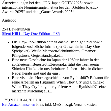
Auszeichnungen bei den „IGN Japan GOTY 2025“ sowie
internationale Nominierungen, etwa bei den „Golden Joystick
Awards 2025“ und den „Game Awards 2025“.
Angebot
254 Bewertungen
Silent Hill f - Day One Edition - PS5
Die Day-One-Edition enthält das vollständige Spiel sowie
folgende zusätzliche Inhalte (per Gutschein im Day-One-
Spielpaket): Weiße Matrosen-Schuluniform, Omamori:
Pfingstrose, Gegenstandspaket...
Eine neue Geschichte im Japan der 1960er Jahre: In der
abgelegenen Bergstadt Ebisugaoka führt die Teenagerin
Shimizu Hinako ein unscheinbares Leben – bis ein dichter
Nebel herabsteigt und ihr einst...
Eine visionäre Horrorgeschichte von Ryukishi07: Bekannt für
seine Arbeiten an Higurashi When They Cry und Umineko
When They Cry bringt der gefeierte Autor Ryukishi07 seine
markante Mischung aus...
−35,69 EUR
44,30 EUR
Bei Amazon ansehen
Preis inkl. MwSt., zzgl. Versandkosten