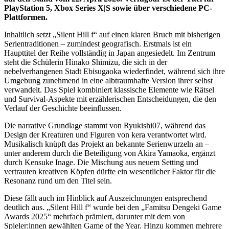
PlayStation 5, Xbox Series X|S sowie über verschiedene PC-
Plattformen.
Inhaltlich setzt „Silent Hill f“ auf einen klaren Bruch mit bisherigen
Serientraditionen – zumindest geografisch. Erstmals ist ein
Haupttitel der Reihe vollständig in Japan angesiedelt. Im Zentrum
steht die Schülerin Hinako Shimizu, die sich in der
nebelverhangenen Stadt Ebisugaoka wiederfindet, während sich ihre
Umgebung zunehmend in eine albtraumhafte Version ihrer selbst
verwandelt. Das Spiel kombiniert klassische Elemente wie Rätsel
und Survival-Aspekte mit erzählerischen Entscheidungen, die den
Verlauf der Geschichte beeinflussen.
Die narrative Grundlage stammt von Ryukishi07, während das
Design der Kreaturen und Figuren von kera verantwortet wird.
Musikalisch knüpft das Projekt an bekannte Serienwurzeln an –
unter anderem durch die Beteiligung von Akira Yamaoka, ergänzt
durch Kensuke Inage. Die Mischung aus neuem Setting und
vertrauten kreativen Köpfen dürfte ein wesentlicher Faktor für die
Resonanz rund um den Titel sein.
Diese fällt auch im Hinblick auf Auszeichnungen entsprechend
deutlich aus. „Silent Hill f“ wurde bei den „Famitsu Dengeki Game
Awards 2025“ mehrfach prämiert, darunter mit dem von
Spieler:innen gewählten Game of the Year. Hinzu kommen mehrere