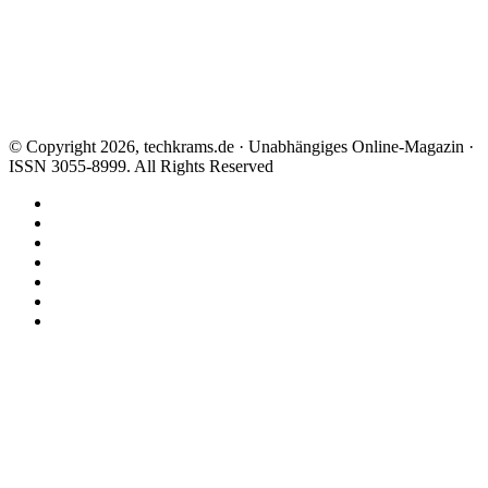
© Copyright 2026, techkrams.de · Unabhängiges Online-Magazin ·
ISSN 3055-8999. All Rights Reserved
Facebook
X
Instagram
Paypal
TikTok
RSS
Threads
Facebook
X
WhatsApp
Telegram
Schaltfläche
"Zurück
zum
Anfang"