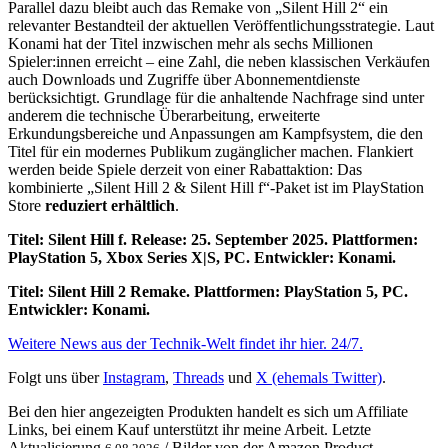
Parallel dazu bleibt auch das Remake von „Silent Hill 2“ ein
relevanter Bestandteil der aktuellen Veröffentlichungsstrategie. Laut
Konami hat der Titel inzwischen mehr als sechs Millionen
Spieler:innen erreicht – eine Zahl, die neben klassischen Verkäufen
auch Downloads und Zugriffe über Abonnementdienste
berücksichtigt. Grundlage für die anhaltende Nachfrage sind unter
anderem die technische Überarbeitung, erweiterte
Erkundungsbereiche und Anpassungen am Kampfsystem, die den
Titel für ein modernes Publikum zugänglicher machen. Flankiert
werden beide Spiele derzeit von einer Rabattaktion: Das
kombinierte „Silent Hill 2 & Silent Hill f“-Paket ist im PlayStation
Store
reduziert erhältlich
.
Titel: Silent Hill f. Release: 25. September 2025. Plattformen:
PlayStation 5, Xbox Series X|S, PC. Entwickler: Konami.
Titel: Silent Hill 2 Remake. Plattformen: PlayStation 5, PC.
Entwickler: Konami.
Weitere News aus der Technik-Welt findet ihr hier. 24/7.
Folgt uns über
Instagram
,
Threads
und
X (ehemals Twitter)
.
Bei den hier angezeigten Produkten handelt es sich um Affiliate
Links, bei einem Kauf unterstützt ihr meine Arbeit. Letzte
Aktualisierung
/ Bilder von der Amazon Product