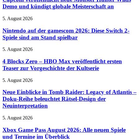
Infinite
Monster
Demo und kündigt globale Meisterschaft an
Rush
Hunter
mit
Wilds
Rush-
Nintendo
5. August 2026
Demo
Squad-
auf
und
System
der
Nintendo auf der gamescom 2026: Diese Switch 2-
kündigt
ein
gamescom
Spiele sind am Stand spielbar
globale
2026:
Meisterschaft
Diese
an
4
5. August 2026
Switch
Blocks
2-
Zero
4 Blocks Zero – HBO Max veröffentlicht ersten
Spiele
–
Teaser zur Vorgeschichte der Kultserie
sind
HBO
am
Max
Stand
Neue
5. August 2026
veröffentlicht
spielbar
Einblicke
ersten
in
Neue Einblicke in Tomb Raider: Legacy of Atlantis –
Teaser
Tomb
Doku-Reihe beleuchtet Rätsel-Design der
zur
Raider:
Vorgeschichte
Neuinterpretation
Legacy
der
of
Kultserie
Xbox
5. August 2026
Atlantis
Game
–
Pass
Xbox Game Pass August 2026: Alle neuen Spiele
Doku-
August
Reihe
und Termine im Überblick