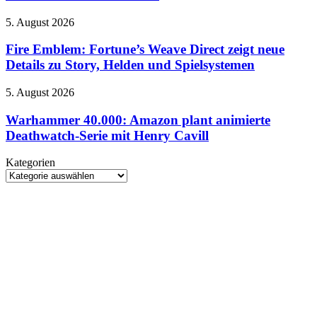
2026:
beleuchtet
Alle
Rätsel-
Fire
5. August 2026
neuen
Design
Emblem:
Spiele
der
Fortune’s
Fire Emblem: Fortune’s Weave Direct zeigt neue
und
Neuinterpretation
Weave
Details zu Story, Helden und Spielsystemen
Termine
Direct
im
zeigt
Überblick
Warhammer
5. August 2026
neue
40.000:
Details
Amazon
Warhammer 40.000: Amazon plant animierte
zu
plant
Deathwatch-Serie mit Henry Cavill
Story,
animierte
Helden
Deathwatch-
und
Kategorien
Serie
Spielsystemen
Kategorien
mit
Henry
Cavill