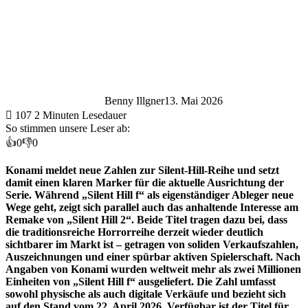
Benny Illgner
13. Mai 2026
107
2 Minuten Lesedauer
So stimmen unsere Leser ab:
👍
0
👎
0
Konami meldet neue Zahlen zur Silent-Hill-Reihe und setzt
damit einen klaren Marker für die aktuelle Ausrichtung der
Serie. Während „Silent Hill f“ als eigenständiger Ableger neue
Wege geht, zeigt sich parallel auch das anhaltende Interesse am
Remake von „Silent Hill 2“. Beide Titel tragen dazu bei, dass
die traditionsreiche Horrorreihe derzeit wieder deutlich
sichtbarer im Markt ist – getragen von soliden Verkaufszahlen,
Auszeichnungen und einer spürbar aktiven Spielerschaft. Nach
Angaben von Konami wurden weltweit mehr als zwei Millionen
Einheiten von „Silent Hill f“ ausgeliefert. Die Zahl umfasst
sowohl physische als auch digitale Verkäufe und bezieht sich
auf den Stand vom 22. April 2026. Verfügbar ist der Titel für