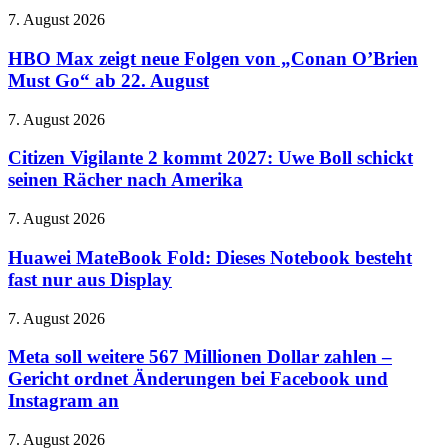
HBO
7. August 2026
Max
zeigt
HBO Max zeigt neue Folgen von „Conan O’Brien
neue
Must Go“ ab 22. August
Folgen
von
Citizen
7. August 2026
„Conan
Vigilante
O’Brien
2
Citizen Vigilante 2 kommt 2027: Uwe Boll schickt
Must
kommt
seinen Rächer nach Amerika
Go“
2027:
ab
Uwe
22.
Huawei
7. August 2026
Boll
August
MateBook
schickt
Fold:
Huawei MateBook Fold: Dieses Notebook besteht
seinen
Dieses
fast nur aus Display
Rächer
Notebook
nach
besteht
Amerika
Meta
7. August 2026
fast
soll
nur
weitere
Meta soll weitere 567 Millionen Dollar zahlen –
aus
567
Gericht ordnet Änderungen bei Facebook und
Display
Millionen
Instagram an
Dollar
zahlen
Frisch
7. August 2026
–