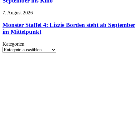
September ins Kino
Trailer
Ende
September
Monster
7. August 2026
ins
Staffel
Kino
4:
Monster Staffel 4: Lizzie Borden steht ab September
Lizzie
im Mittelpunkt
Borden
steht
Kategorien
ab
Kategorien
September
im
Mittelpunkt