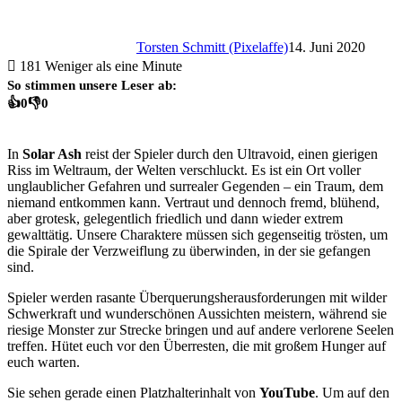
Torsten Schmitt (Pixelaffe)
14. Juni 2020
181
Weniger als eine Minute
So stimmen unsere Leser ab:
👍
0
👎
0
In
Solar Ash
reist der Spieler durch den Ultravoid, einen gierigen
Riss im Weltraum, der Welten verschluckt. Es ist ein Ort voller
unglaublicher Gefahren und surrealer Gegenden – ein Traum, dem
niemand entkommen kann. Vertraut und dennoch fremd, blühend,
aber grotesk, gelegentlich friedlich und dann wieder extrem
gewalttätig. Unsere Charaktere müssen sich gegenseitig trösten, um
die Spirale der Verzweiflung zu überwinden, in der sie gefangen
sind.
Spieler werden rasante Überquerungsherausforderungen mit wilder
Schwerkraft und wunderschönen Aussichten meistern, während sie
riesige Monster zur Strecke bringen und auf andere verlorene Seelen
treffen. Hütet euch vor den Überresten, die mit großem Hunger auf
euch warten.
Sie sehen gerade einen Platzhalterinhalt von
YouTube
. Um auf den