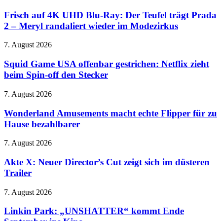
auf
Gericht
4K
Frisch auf 4K UHD Blu-Ray: Der Teufel trägt Prada
ordnet
UHD
Änderungen
2 – Meryl randaliert wieder im Modezirkus
Blu-
bei
Ray:
Facebook
Squid
7. August 2026
Der
und
Game
Teufel
Instagram
USA
Squid Game USA offenbar gestrichen: Netflix zieht
trägt
an
offenbar
beim Spin-off den Stecker
Prada
gestrichen:
2
Netflix
–
Wonderland
7. August 2026
zieht
Meryl
Amusements
beim
randaliert
macht
Wonderland Amusements macht echte Flipper für zu
Spin-
wieder
echte
Hause bezahlbarer
off
im
Flipper
den
Modezirkus
für
Stecker
Akte
7. August 2026
zu
X:
Hause
Neuer
Akte X: Neuer Director’s Cut zeigt sich im düsteren
bezahlbarer
Director’s
Trailer
Cut
zeigt
Linkin
7. August 2026
sich
Park:
im
„UNSHATTER“
Linkin Park: „UNSHATTER“ kommt Ende
düsteren
kommt