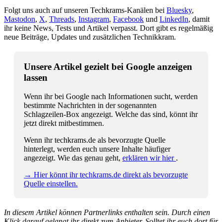
Folgt uns auch auf unseren Techkrams-Kanälen bei
Bluesky
,
Mastodon
,
X
,
Threads
,
Instagram
,
Facebook
und
LinkedIn
, damit
ihr keine News, Tests und Artikel verpasst. Dort gibt es regelmäßig
neue Beiträge, Updates und zusätzlichen Technikkram.
Unsere Artikel gezielt bei Google anzeigen
lassen
Wenn ihr bei Google nach Informationen sucht, werden
bestimmte Nachrichten in der sogenannten
Schlagzeilen-Box angezeigt. Welche das sind, könnt ihr
jetzt direkt mitbestimmen.
Wenn ihr techkrams.de als bevorzugte Quelle
hinterlegt, werden euch unsere Inhalte häufiger
angezeigt. Wie das genau geht,
erklären wir hier
.
→ Hier könnt ihr techkrams.de direkt als bevorzugte
Quelle einstellen.
In diesem Artikel können Partnerlinks enthalten sein. Durch einen
Klick darauf gelangt ihr direkt zum Anbieter. Solltet ihr euch dort für