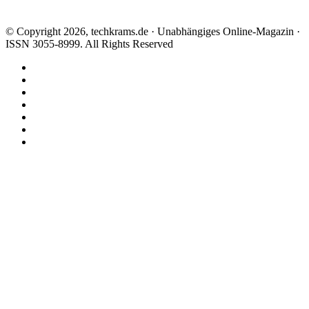
© Copyright 2026, techkrams.de · Unabhängiges Online-Magazin ·
ISSN 3055-8999. All Rights Reserved
Facebook
X
Instagram
Paypal
TikTok
RSS
Threads
Facebook
X
WhatsApp
Telegram
Schaltfläche
"Zurück
zum
Anfang"