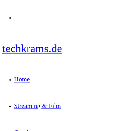
Menü
techkrams.de
Home
Streaming & Film