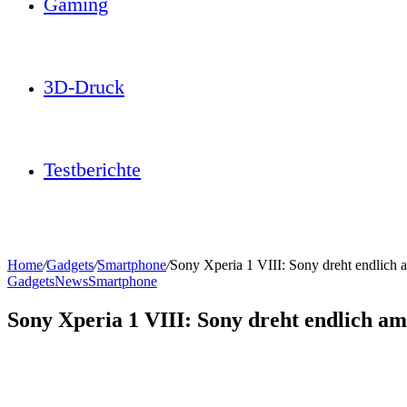
Gaming
3D-Druck
Testberichte
Home
/
Gadgets
/
Smartphone
/
Sony Xperia 1 VIII: Sony dreht endlich
Gadgets
News
Smartphone
Sony Xperia 1 VIII: Sony dreht endlich am