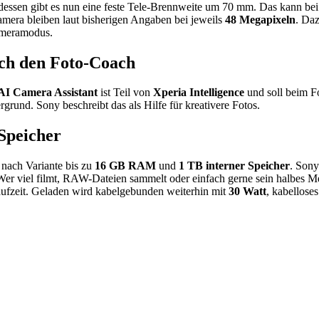
tdessen gibt es nun eine feste Tele-Brennweite um 70 mm. Das kann bei
mera bleiben laut bisherigen Angaben bei jeweils
48 Megapixeln
. Da
ameramodus.
uch den Foto-Coach
AI Camera Assistant
ist Teil von
Xperia Intelligence
und soll beim Fo
rund. Sony beschreibt das als Hilfe für kreativere Fotos.
 Speicher
nach Variante bis zu
16 GB RAM
und
1 TB interner Speicher
. Son
. Wer viel filmt, RAW-Dateien sammelt oder einfach gerne sein halbes M
aufzeit. Geladen wird kabelgebunden weiterhin mit
30 Watt
, kabelloses