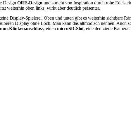
eue Design
ORE-Design
und spricht von Inspiration durch rohe Edelstei
zt weiterhin oben links, wirkt aber deutlich präsenter.
ine Display-Spielerei. Oben und unten gibt es weiterhin sichtbare Ränd
sauberen Display ohne Loch. Man kann das altmodisch nennen. Auch sons
-mm-Klinkenanschluss
, einen
microSD-Slot
, eine dedizierte Kamera