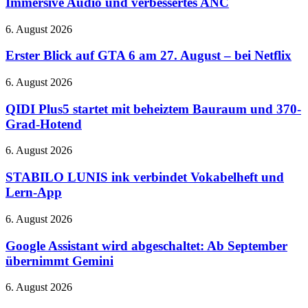
Immersive Audio und verbessertes ANC
5080-
vorgestellt:
Cloud-
Immersive
Gaming
Erster
6. August 2026
Audio
auf
Blick
und
der
auf
Erster Blick auf GTA 6 am 27. August – bei Netflix
verbessertes
QuakeCon
GTA
ANC
6
QIDI
6. August 2026
am
Plus5
27.
startet
QIDI Plus5 startet mit beheiztem Bauraum und 370-
August
mit
Grad-Hotend
–
beheiztem
bei
Bauraum
STABILO
6. August 2026
Netflix
und
LUNIS
370-
ink
STABILO LUNIS ink verbindet Vokabelheft und
Grad-
verbindet
Lern-App
Hotend
Vokabelheft
und
Google
6. August 2026
Lern-
Assistant
App
wird
Google Assistant wird abgeschaltet: Ab September
abgeschaltet:
übernimmt Gemini
Ab
September
Diablo
6. August 2026
übernimmt
IV
Gemini