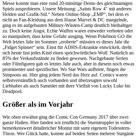
Messe konnte man eine rund 20-minütige Demo des gleichnamigen
Spiels ausprobieren. Unsere Meinung: „Saints Row 4″ mit anderen
Helden und Grafik-Stil.“ Neben Online-Shop „EMP“, bei dem es
nicht an Fan-Kleidung aus dem Hause Marvel & DC mangelnde,
ging es im aufgebauten Military-Wüsten-Camp deutlich bleihaltiger
zu. Doch keine Angst. Echte Waffen waren entweder verboten oder
so manipuliert, dass keine Gefahr ausging. Wenn Pokémon GO die
Welt letztes Jahr im Sommer „eroberte“ müssten es dieses Jahr die
„Fidget Spinner“ sein. Einst für ADHS-Erkrankte entwickelt, dreht
sich heute fast jedes Kind einen sprichwörtlichen Wolf. Natürlich an
85% der Verkaufsstände zu finden gewesen. Nachgebaute Serien
oder Filmfiguren gab es letztes Jahr auch, aber in diesem noch etwas
prominenter und spezifischer. Wo Star Wars aufhörte, fingen die
Simpsons an. Hier ging jedem Nerd das Herz auf. Comics waren
selbstverständlich auch vorhanden und überzeugten sowohl
Liebhaber als auch Sammler mit ihrer Vielfalt von Lucky Luke bis
Deadpool.
Größer als im Vorjahr
Wie oben erwähnt ging die Comic Con Germany 2017 über zwei
ganze Hallen. Hier fanden wir (endlich) die Sturmtruppler in voller
bemerkenswert detailreicher Montur mit samt eigenem Todesstern-
Thron. Wer Glück hatte, konnte auf beiden Seiten mehrere Stargäste