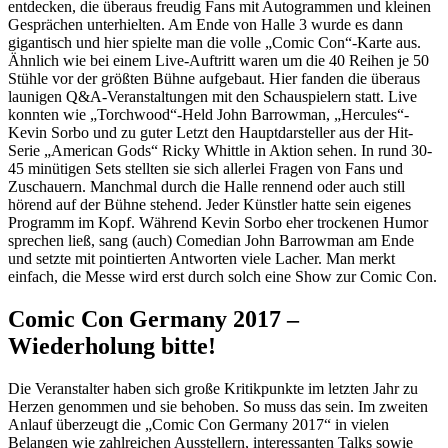
entdecken, die überaus freudig Fans mit Autogrammen und kleinen
Gesprächen unterhielten. Am Ende von Halle 3 wurde es dann
gigantisch und hier spielte man die volle „Comic Con“-Karte aus.
Ähnlich wie bei einem Live-Auftritt waren um die 40 Reihen je 50
Stühle vor der größten Bühne aufgebaut. Hier fanden die überaus
launigen Q&A-Veranstaltungen mit den Schauspielern statt. Live
konnten wie „Torchwood“-Held John Barrowman, „Hercules“-
Kevin Sorbo und zu guter Letzt den Hauptdarsteller aus der Hit-
Serie „American Gods“ Ricky Whittle in Aktion sehen. In rund 30-
45 minütigen Sets stellten sie sich allerlei Fragen von Fans und
Zuschauern. Manchmal durch die Halle rennend oder auch still
hörend auf der Bühne stehend. Jeder Künstler hatte sein eigenes
Programm im Kopf. Während Kevin Sorbo eher trockenen Humor
sprechen ließ, sang (auch) Comedian John Barrowman am Ende
und setzte mit pointierten Antworten viele Lacher. Man merkt
einfach, die Messe wird erst durch solch eine Show zur Comic Con.
Comic Con Germany 2017 –
Wiederholung bitte!
Die Veranstalter haben sich große Kritikpunkte im letzten Jahr zu
Herzen genommen und sie behoben. So muss das sein. Im zweiten
Anlauf überzeugt die „Comic Con Germany 2017“ in vielen
Belangen wie zahlreichen Ausstellern, interessanten Talks sowie