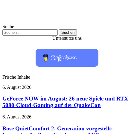
Suche
Suchen
nach:
Unterstütze uns
Kaffeekasse
Frische Inhalte
GeForce
6. August 2026
NOW
im
GeForce NOW im August: 26 neue Spiele und RTX
August:
5080-Cloud-Gaming auf der QuakeCon
26
neue
Bose
6. August 2026
Spiele
QuietComfort
und
2.
Bose QuietComfort 2. Generation vorgestellt:
RTX
Generation