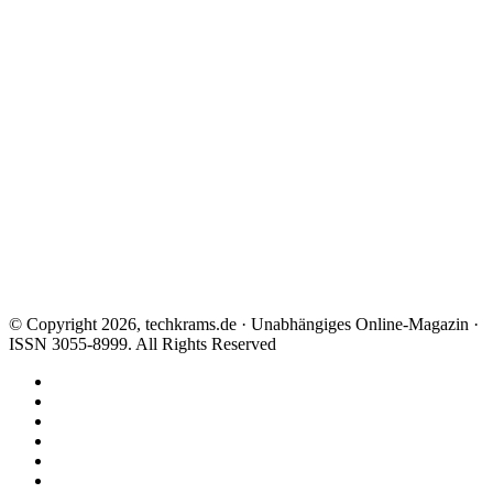
© Copyright 2026, techkrams.de · Unabhängiges Online-Magazin ·
ISSN 3055-8999. All Rights Reserved
Facebook
X
Instagram
Paypal
TikTok
RSS