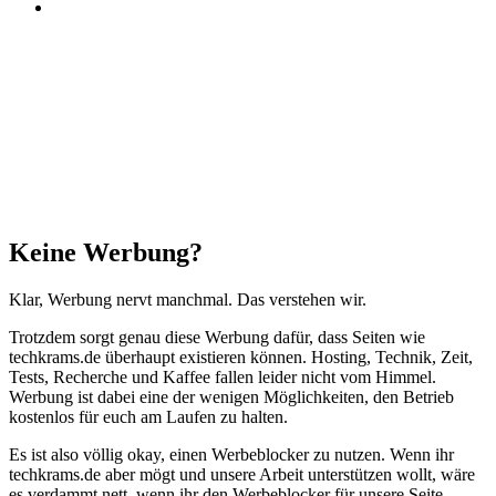
Threads
Facebook
X
WhatsApp
Telegram
Schaltfläche
"Zurück
zum
Anfang"
Schließen
Keine Werbung?
Klar, Werbung nervt manchmal. Das verstehen wir.
Trotzdem sorgt genau diese Werbung dafür, dass Seiten wie
techkrams.de überhaupt existieren können. Hosting, Technik, Zeit,
Tests, Recherche und Kaffee fallen leider nicht vom Himmel.
Werbung ist dabei eine der wenigen Möglichkeiten, den Betrieb
kostenlos für euch am Laufen zu halten.
Es ist also völlig okay, einen Werbeblocker zu nutzen. Wenn ihr
techkrams.de aber mögt und unsere Arbeit unterstützen wollt, wäre
es verdammt nett, wenn ihr den Werbeblocker für unsere Seite