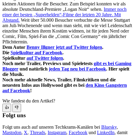
kleinen Aktionen für die Besucher. Zum Beispiel konnten wir als
absolute Deutschland-Premiere „Logan Noir“ sehen.
Immer noch
einer der besten „Superhelden“-Filme der letzten 20 Jahre. Mit
Abstand.
Weit über 50.000 Besucher verbuchte die Messe Stuttgart
am Juli-Wochenende und wenn man sieht, mit wie viel Leidenschaft
einzelne Menschen ihrem Kostüm widmen, ist für jeden Nerd oder
Comic, Film, Spiel-Fan die „Comic Con Germany“ ein jährlicher
Pflichttermin.
Dem Autor
Benny Illgner jetzt auf Twitter folgen
.
Die
Spielkultur auf Facebook
.
Spielkultur
auf Twitter folgen
.
Noch mehr Trailer, Previews und Spieletests
gibt es bei Gaming
Blogger
und natürlich
jeden Tag neu bei Facebook
. Hier spielt
die Musik.
Noch mehr aktuelle News, Trailer, Filmkritiken und die
neuesten Infos aus Hollywood gibt es bei
den Kino Gangstern
auf Facebook
!
Wie fandest du den Artikel?
👍
👎
Folgt uns
Folgt uns auch auf unseren Techkrams-Kanälen bei
Bluesky
,
Mastodon
,
X
,
Threads
,
Instagram
,
Facebook
und
LinkedIn
, damit