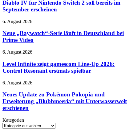
für
Diablo IV für Nintendo Switch 2 soll bereits im
Nintendo
September erscheinen
Switch
2
Neue
6. August 2026
soll
„Baywatch“-
bereits
Serie
Neue „Baywatch“-Serie läuft in Deutschland bei
im
läuft
Prime Video
September
in
erscheinen
Deutschland
Level
6. August 2026
bei
Infinite
Prime
zeigt
Level Infinite zeigt gamescom Line-Up 2026:
Video
gamescom
Control Resonant erstmals spielbar
Line-
Up
Neues
6. August 2026
2026:
Update
Control
zu
Neues Update zu Pokémon Pokopia und
Resonant
Pokémon
Erweiterung „Blubbmeeria“ mit Unterwasserwelt
erstmals
Pokopia
spielbar
erschienen
und
Erweiterung
Kategorien
„Blubbmeeria“
Kategorien
mit
Unterwasserwelt
erschienen