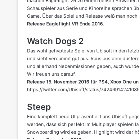
machen Eagleflight VR zu einem heißen Anwärter. D
Schauspieler aus Serie und Kinoreihe sprachen üb
Game. Über das Spiel und Release weiß man noch 
Release Eagleflight VR Ende 2016.
Watch Dogs 2
Das wohl gehypteste Spiel von Ubisoft in den letzt
und sieht verdammt gut aus. Raus aus dem düstere
und allerhand Nebenmissionen geben, auch wurde ve
Wir freuen uns darauf.
Release 15. November 2016 für PS4, Xbox One un
https://twitter.com/Ubisoft/status/7424691424108
Steep
Eine komplett neue UI präsentiert uns Ubisoft geg
werden, dass sich perfekt im Multiplayer spielen l
Snowboarding wird es geben, Highlight wird der h