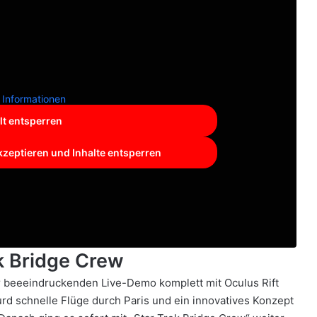
 Informationen
lt entsperren
kzeptieren und Inhalte entsperren
ek Bridge Crew
ner beeeindruckenden Live-Demo komplett mit
Oculus Rift
rd schnelle Flüge durch Paris und ein innovatives Konzept