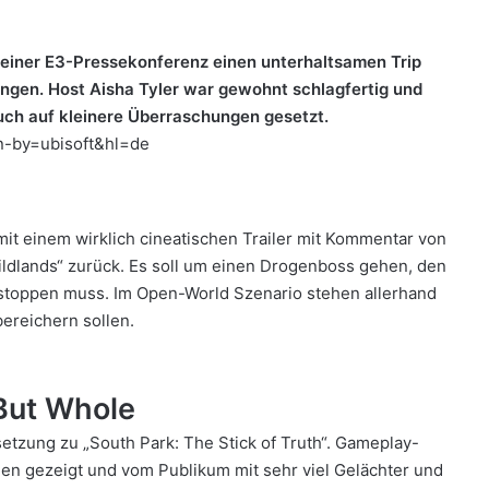
 seiner E3-Pressekonferenz einen unterhaltsamen Trip
ngen. Host Aisha Tyler war gewohnt schlagfertig und
ch auf kleinere Überraschungen gesetzt.
n-by=ubisoft&hl=de
mit einem wirklich cineatischen Trailer mit Kommentar von
Wildlands“ zurück. Es soll um einen Drogenboss gehen, den
ln stoppen muss. Im Open-World Szenario stehen allerhand
ereichern sollen.
But Whole
setzung zu „South Park: The Stick of Truth“. Gameplay-
n gezeigt und vom Publikum mit sehr viel Gelächter und