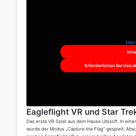
Mehr
Inha
Erforderlichen Service a
Eagleflight VR und Star Tr
Das erste VR Spiel aus dem Hause Ubisoft. In ei
wurde der Modus „Capture the Flag“ gespielt. Absu