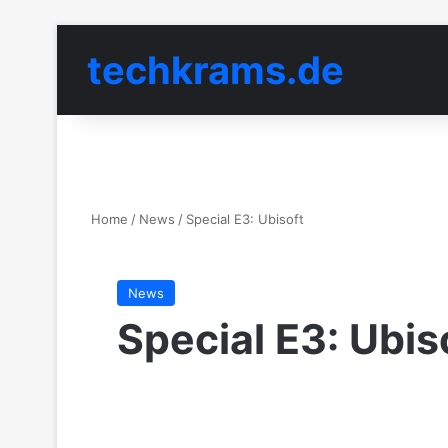
techkrams.de
Home
/
News
/
Special E3: Ubisoft
News
Special E3: Ubis