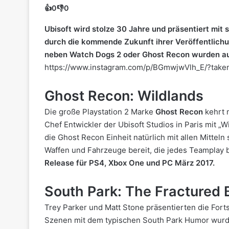
👍
0
👎
0
Ubisoft wird stolze 30 Jahre und präsentiert mit
durch die kommende Zukunft ihrer Veröffentlichu
neben Watch Dogs 2 oder Ghost Recon wurden au
https://www.instagram.com/p/BGmwjwVlh_E/?take
Ghost Recon: Wildlands
Die große Playstation 2 Marke
Ghost Recon
kehrt 
Chef Entwickler der Ubisoft Studios in Paris mit „
die Ghost Recon Einheit natürlich mit allen Mitte
Waffen und Fahrzeuge bereit, die jedes Teamplay b
Release für PS4, Xbox One und PC März 2017.
South Park: The Fractured 
Trey Parker und Matt Stone präsentierten die Fort
Szenen mit dem typischen South Park Humor wurde