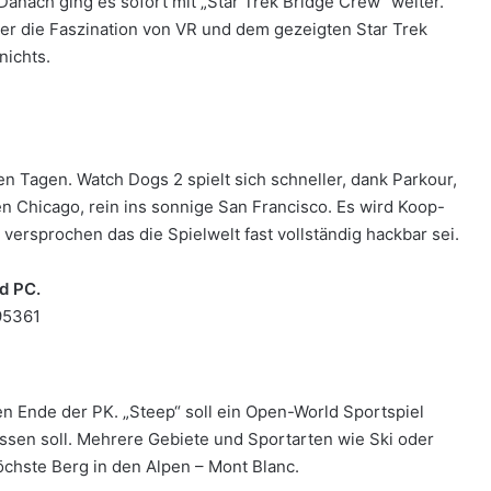
anach ging es sofort mit „Star Trek Bridge Crew“ weiter.
er die Faszination von VR und dem gezeigten Star Trek
nichts.
en Tagen. Watch Dogs 2 spielt sich schneller, dank Parkour,
n Chicago, rein ins sonnige San Francisco. Es wird Koop-
rsprochen das die Spielwelt fast vollständig hackbar sei.
d PC.
95361
en Ende der PK. „Steep“ soll ein Open-World Sportspiel
assen soll. Mehrere Gebiete und Sportarten wie Ski oder
öchste Berg in den Alpen – Mont Blanc.