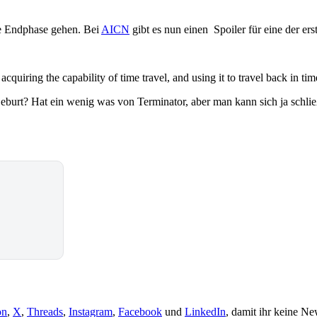
die Endphase gehen. Bei
AICN
gibt es nun einen Spoiler für eine der ers
acquiring the capability of time travel, and using it to travel back in ti
Geburt? Hat ein wenig was von Terminator, aber man kann sich ja schli
on
,
X
,
Threads
,
Instagram
,
Facebook
und
LinkedIn
, damit ihr keine Ne