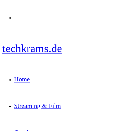
Menü
techkrams.de
Home
Streaming & Film