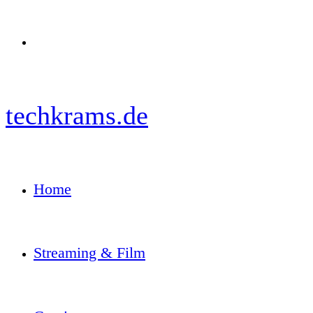
Menü
techkrams.de
Home
Streaming & Film