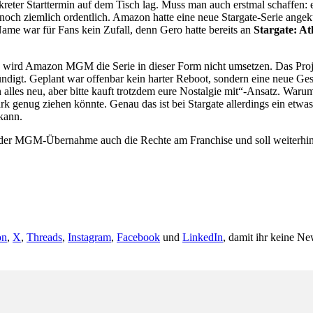
nkreter Starttermin auf dem Tisch lag. Muss man auch erstmal schaffen: 
ch ziemlich ordentlich. Amazon hatte eine neue Stargate-Serie angekün
me war für Fans kein Zufall, denn Gero hatte bereits an
Stargate: At
 wird Amazon MGM die Serie in dieser Form nicht umsetzen. Das Proje
ndigt. Geplant war offenbar kein harter Reboot, sondern eine neue Gesc
alles neu, aber bitte kauft trotzdem eure Nostalgie mit“-Ansatz. Waru
ark genug ziehen könnte. Genau das ist bei Stargate allerdings ein etw
kann.
seit der MGM-Übernahme auch die Rechte am Franchise und soll weiterh
on
,
X
,
Threads
,
Instagram
,
Facebook
und
LinkedIn
, damit ihr keine Ne