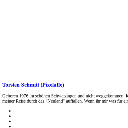
Torsten Schmitt (Pixelaffe)
Geboren 1976 im schönen Schwetzingen und nicht weggekommen. Ich hab
meiner Reise durch das "Neuland" auffallen. Wenn ihr mir was für e
Webseite
Facebook
X
LinkedIn