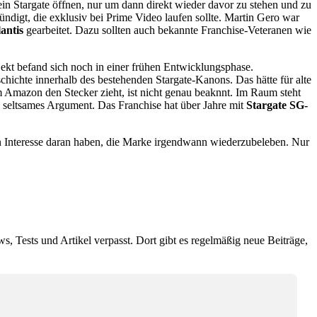
ein Stargate öffnen, nur um dann direkt wieder davor zu stehen und zu
digt, die exklusiv bei Prime Video laufen sollte. Martin Gero war
lantis
gearbeitet. Dazu sollten auch bekannte Franchise-Veteranen wie
kt befand sich noch in einer frühen Entwicklungsphase.
hichte innerhalb des bestehenden Stargate-Kanons. Das hätte für alte
m Amazon den Stecker zieht, ist nicht genau beaknnt. Im Raum steht
as seltsames Argument. Das Franchise hat über Jahre mit
Stargate SG-
in Interesse daran haben, die Marke irgendwann wiederzubeleben. Nur
ws, Tests und Artikel verpasst. Dort gibt es regelmäßig neue Beiträge,