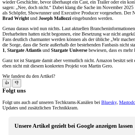
wieder Geschichte, bevor überhaupt ein Cast, ein Trailer oder ein ko
sagen: „Nee, doch nicht.“ Dabei klang die Sache im November 2025 no
als Schöpfer, Showrunner und Executive Producer vorgesehen. Der Na
Brad Wright
und
Joseph Mallozzi
eingebunden werden.
Genau daraus wird nun nichts. Laut aktuellen Brancheninformationen
Dreharbeiten hatten nicht begonnen, eine Besetzung war nicht angekü
Fans deutlich charmanter werden können als der übliche „Wir machen 
die Sorge, dass die Serie außerhalb der bestehenden Fanbasis nicht st
1
,
Stargate Atlantis
und
Stargate Universe
bewiesen, dass es mehr 
Ganz tot ist Stargate damit aber vermutlich nicht. Amazon besitzt 
eben nicht mit diesem konkreten Projekt von Martin Gero.
Wie fandest du den Artikel?
👍
👎
Folgt uns
Folgt uns auch auf unseren Techkrams-Kanälen bei
Bluesky
,
Mastod
Updates und zusätzlichen Technikkram.
Unsere Artikel gezielt bei Google anzeigen lassen