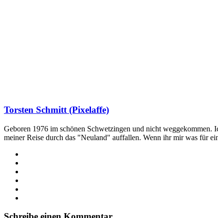
Torsten Schmitt (Pixelaffe)
Geboren 1976 im schönen Schwetzingen und nicht weggekommen. Ich hab
meiner Reise durch das "Neuland" auffallen. Wenn ihr mir was für e
Webseite
Facebook
X
LinkedIn
YouTube
Instagram
Schreibe einen Kommentar