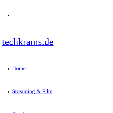
Menü
techkrams.de
Home
Streaming & Film