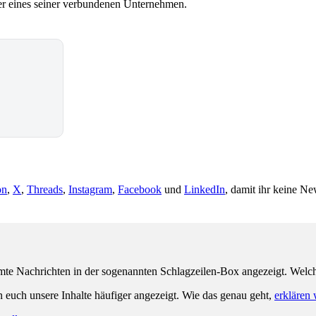
 eines seiner verbundenen Unternehmen.
on
,
X
,
Threads
,
Instagram
,
Facebook
und
LinkedIn
, damit ihr keine Ne
e Nachrichten in der sogenannten Schlagzeilen-Box angezeigt. Welche 
n euch unsere Inhalte häufiger angezeigt. Wie das genau geht,
erklären 