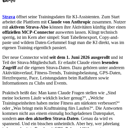
👍
0
👎
0
Strava
öffnet seine Trainingsdaten für KI-Assistenten. Zum Start
arbeitet die Plattform mit
Claude von Anthropic
zusammen. Nutzer
mit
aktivem Strava-Abo
können ihre Aktivitäten künftig über einen
offiziellen MCP-Connector
auswerten lassen. Klingt technisch
sperrig, ist im Kern aber simpel: Statt Tabellenexport, Copy-and-
paste und wildem Daten-Gefummel fragt man die KI direkt, was im
eigenen Training eigentlich passiert.
Der neue Connector wird
seit dem 1. Juni 2026 ausgerollt
und ist
Teil der Strava-Mitgliedschaft. Er erlaubt Claude einen
lesenden
Zugriff
auf die eigenen Strava-Daten. Dazu gehören unter anderem
Aktivitätsverlauf, Fitness-Trends, Trainingsbelastung, GPS-Daten,
Herzfrequenz, Pace, Leistungsdaten beim Radfahren sowie
Informationen zu Clubs und Events.
Praktisch heißt das: Man kann Claude Fragen stellen wie „Sind
meine lockeren Läufe wirklich locker genug?“, „Welche
Trainingseinheiten haben meine Fitness am stärksten verbessert?“
oder „Was bringt mein Krafttraining fürs Laufen?“. Die Antworten
kommen nicht aus einem einmalig hochgeladenen Datenpaket,
sondern
aus den aktuellen Strava-Daten
. Genau da wird es
spannend. Und ein bisschen unheimlich. Aber hey, wer jahrelang