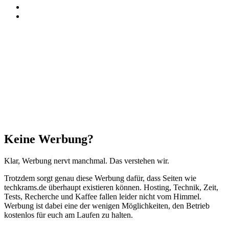
RSS
Threads
Facebook
X
WhatsApp
Telegram
Schaltfläche
"Zurück
zum
Anfang"
Schließen
Keine Werbung?
Klar, Werbung nervt manchmal. Das verstehen wir.
Trotzdem sorgt genau diese Werbung dafür, dass Seiten wie
techkrams.de überhaupt existieren können. Hosting, Technik, Zeit,
Tests, Recherche und Kaffee fallen leider nicht vom Himmel.
Werbung ist dabei eine der wenigen Möglichkeiten, den Betrieb
kostenlos für euch am Laufen zu halten.