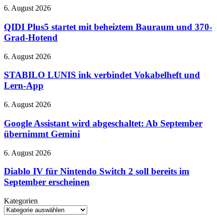
ANC
6
QIDI
6. August 2026
am
Plus5
27.
startet
QIDI Plus5 startet mit beheiztem Bauraum und 370-
August
mit
Grad-Hotend
–
beheiztem
bei
Bauraum
STABILO
6. August 2026
Netflix
und
LUNIS
370-
ink
STABILO LUNIS ink verbindet Vokabelheft und
Grad-
verbindet
Lern-App
Hotend
Vokabelheft
und
Google
6. August 2026
Lern-
Assistant
App
wird
Google Assistant wird abgeschaltet: Ab September
abgeschaltet:
übernimmt Gemini
Ab
September
Diablo
6. August 2026
übernimmt
IV
Gemini
für
Diablo IV für Nintendo Switch 2 soll bereits im
Nintendo
September erscheinen
Switch
2
Kategorien
soll
Kategorien
bereits