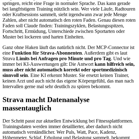
springen, reicht eine Frage in normaler Sprache. Das kann gerade
bei langfristigem Training nützlich sein. Wer viele Läufe, Radtouren
oder Kraftsessions sammelt, sieht irgendwann zwar jede Menge
Zahlen, aber nicht automatisch den roten Faden. Genau diesen roten
Faden soll Claude finden: Trainingszyklen, Belastungsspitzen,
Fortschritt, Ermüdung, Unterschiede zwischen Sportarten oder
Muster bei lockeren und harten Einheiten.
Ganz ohne Haken läuft das natürlich nicht. Der MCP-Connector ist
eine
Funktion für Strava-Abonnenten
. Außerdem gibt es laut
Strava
Limits bei Anfragen pro Minute und pro Tag
. Und wie
immer bei KI-Auswertungen gilt: Die Antwort
kann hilfreich sein,
muss aber nicht automatisch korrekt oder sportmedizinisch
sinnvoll sein
. Eine KI erkennt Muster. Sie ersetzt keinen Trainer,
keinen Arzt und auch nicht das eigene Körpergefühl, das man nach
Intervallen gerne mal sehr deutlich zu spüren bekommt.
Strava macht Datenanalyse
massentauglich
Der Schritt passt zur aktuellen Entwicklung bei Fitnessplattformen.
Trainingsdaten werden immer detaillierter, aber dadurch nicht
automatisch verständlicher. Wer Puls, Watt, Pace, Kadenz,
Höhenmeter, Schlaf, Erholung und Belastung sammelt, bekommt