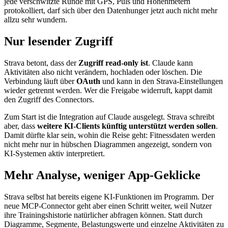
jede verschwitzte Runde mit GPS, Puls und Höhenmetern
protokolliert, darf sich über den Datenhunger jetzt auch nicht mehr
allzu sehr wundern.
Nur lesender Zugriff
Strava betont, dass der
Zugriff read-only ist
. Claude kann
Aktivitäten also nicht verändern, hochladen oder löschen. Die
Verbindung läuft über
OAuth
und kann in den Strava-Einstellungen
wieder getrennt werden. Wer die Freigabe widerruft, kappt damit
den Zugriff des Connectors.
Zum Start ist die Integration auf Claude ausgelegt. Strava schreibt
aber, dass
weitere KI-Clients künftig unterstützt werden sollen
.
Damit dürfte klar sein, wohin die Reise geht: Fitnessdaten werden
nicht mehr nur in hübschen Diagrammen angezeigt, sondern von
KI-Systemen aktiv interpretiert.
Mehr Analyse, weniger App-Geklicke
Strava selbst hat bereits eigene KI-Funktionen im Programm. Der
neue MCP-Connector geht aber einen Schritt weiter, weil Nutzer
ihre Trainingshistorie natürlicher abfragen können. Statt durch
Diagramme, Segmente, Belastungswerte und einzelne Aktivitäten zu