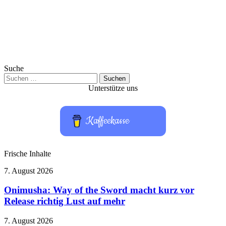
Suche
Suchen
nach:
Unterstütze uns
Kaffeekasse
Frische Inhalte
Onimusha:
7. August 2026
Way
of
Onimusha: Way of the Sword macht kurz vor
the
Release richtig Lust auf mehr
Sword
macht
ChatGPT
7. August 2026
kurz