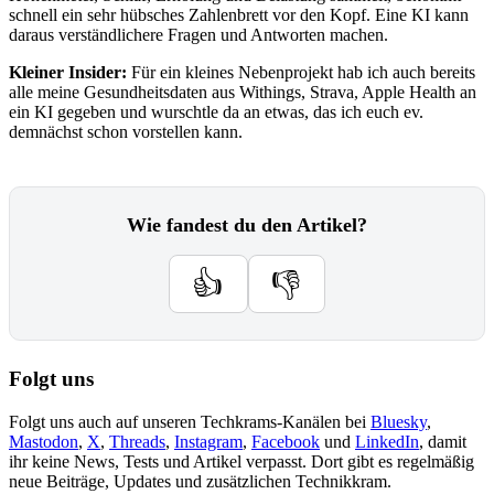
schnell ein sehr hübsches Zahlenbrett vor den Kopf. Eine KI kann
daraus verständlichere Fragen und Antworten machen.
Kleiner Insider:
Für ein kleines Nebenprojekt hab ich auch bereits
alle meine Gesundheitsdaten aus Withings, Strava, Apple Health an
ein KI gegeben und wurschtle da an etwas, das ich euch ev.
demnächst schon vorstellen kann.
Wie fandest du den Artikel?
👍
👎
Folgt uns
Folgt uns auch auf unseren Techkrams-Kanälen bei
Bluesky
,
Mastodon
,
X
,
Threads
,
Instagram
,
Facebook
und
LinkedIn
, damit
ihr keine News, Tests und Artikel verpasst. Dort gibt es regelmäßig
neue Beiträge, Updates und zusätzlichen Technikkram.