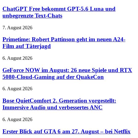
Free
vor
bekommt
ChatGPT Free bekommt GPT-5.6 Luna und
Release
GPT-
unbegrenzte Text-Chats
richtig
5.6
Lust
Luna
auf
Primetime:
7. August 2026
und
mehr
Robert
unbegrenzte
Pattinson
Primetime: Robert Pattinson geht im neuen A24-
Text-
geht
Film auf Täterjagd
Chats
im
neuen
GeForce
6. August 2026
A24-
NOW
Film
im
GeForce NOW im August: 26 neue Spiele und RTX
auf
August:
5080-Cloud-Gaming auf der QuakeCon
Täterjagd
26
neue
Bose
6. August 2026
Spiele
QuietComfort
und
2.
Bose QuietComfort 2. Generation vorgestellt:
RTX
Generation
Immersive Audio und verbessertes ANC
5080-
vorgestellt:
Cloud-
Immersive
Gaming
Erster
6. August 2026
Audio
auf
Blick
und
der
auf
Erster Blick auf GTA 6 am 27. August – bei Netflix
verbessertes
QuakeCon
GTA