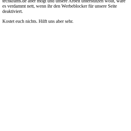
techkrams.de aber mögt und unsere Arbeit unterstützen wollt, wäre
es verdammt nett, wenn ihr den Werbeblocker für unsere Seite
deaktiviert.
Kostet euch nichts. Hilft uns aber sehr.