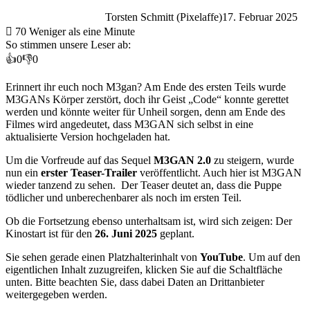
Torsten Schmitt (Pixelaffe)
17. Februar 2025
70
Weniger als eine Minute
So stimmen unsere Leser ab:
👍
0
👎
0
Erinnert ihr euch noch M3gan? Am Ende des ersten Teils wurde
M3GANs Körper zerstört, doch ihr Geist „Code“ konnte gerettet
werden und könnte weiter für Unheil sorgen, denn am Ende des
Filmes wird angedeutet, dass M3GAN sich selbst in eine
aktualisierte Version hochgeladen hat.
Um die Vorfreude auf das Sequel
M3GAN 2.0
zu steigern, wurde
nun ein
erster Teaser-Trailer
veröffentlicht. Auch hier ist M3GAN
wieder tanzend zu sehen. Der Teaser deutet an, dass die Puppe
tödlicher und unberechenbarer als noch im ersten Teil.
Ob die Fortsetzung ebenso unterhaltsam ist, wird sich zeigen: Der
Kinostart ist für den
26. Juni 2025
geplant.
Sie sehen gerade einen Platzhalterinhalt von
YouTube
. Um auf den
eigentlichen Inhalt zuzugreifen, klicken Sie auf die Schaltfläche
unten. Bitte beachten Sie, dass dabei Daten an Drittanbieter
weitergegeben werden.