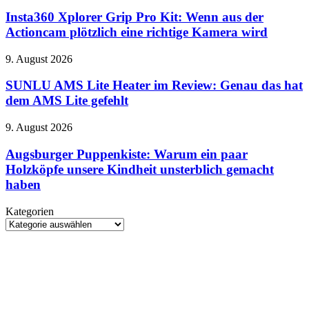
Xplorer
Unboxing
Grip
Insta360 Xplorer Grip Pro Kit: Wenn aus der
–
Pro
Actioncam plötzlich eine richtige Kamera wird
größerer
Kit:
Akku
Wenn
bestätigt
SUNLU
9. August 2026
aus
sich
AMS
der
Lite
SUNLU AMS Lite Heater im Review: Genau das hat
Actioncam
Heater
dem AMS Lite gefehlt
plötzlich
im
eine
Review:
richtige
Augsburger
9. August 2026
Genau
Kamera
Puppenkiste:
das
wird
Warum
Augsburger Puppenkiste: Warum ein paar
hat
ein
Holzköpfe unsere Kindheit unsterblich gemacht
dem
paar
AMS
haben
Holzköpfe
Lite
unsere
gefehlt
Kategorien
Kindheit
Kategorien
unsterblich
gemacht
haben