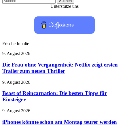
nach:
Unterstütze uns
Kaffeekasse
Frische Inhalte
Die
9. August 2026
Frau
ohne
Die Frau ohne Vergangenheit: Netflix zeigt ersten
Vergangenheit:
Trailer zum neuen Thriller
Netflix
zeigt
Beast
9. August 2026
ersten
of
Trailer
Reincarnation:
Beast of Reincarnation: Die besten Tipps für
zum
Die
Einsteiger
neuen
besten
Thriller
Tipps
iPhones
9. August 2026
für
könnte
Einsteiger
schon
iPhones könnte schon am Montag teurer werden
am