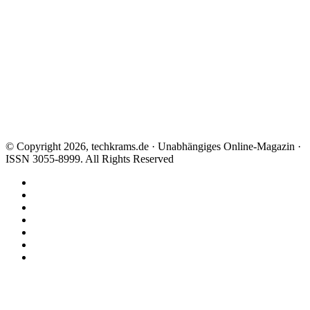
© Copyright 2026, techkrams.de · Unabhängiges Online-Magazin ·
ISSN 3055-8999. All Rights Reserved
Facebook
X
Instagram
Paypal
TikTok
RSS
Threads
Facebook
X
WhatsApp
Telegram
Schaltfläche
"Zurück
zum