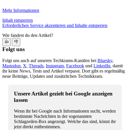
Mehr Informationen
Inhalt entsperren
Erforderlichen Service akzeptieren und Inhalte entsperren
Wie fandest du den Artikel?
👍
👎
Folgt uns
Folgt uns auch auf unseren Techkrams-Kanälen bei
Bluesky
,
Mastodon
,
X
,
Threads
,
Instagram
,
Facebook
und
LinkedIn
, damit
ihr keine News, Tests und Artikel verpasst. Dort gibt es regelmäßig
neue Beiträge, Updates und zusätzlichen Technikkram.
Unsere Artikel gezielt bei Google anzeigen
lassen
Wenn ihr bei Google nach Informationen sucht, werden
bestimmte Nachrichten in der sogenannten
Schlagzeilen-Box angezeigt. Welche das sind, könnt ihr
jetzt direkt mitbestimmen.