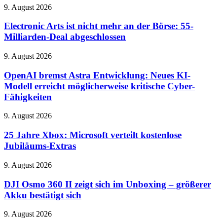
Montag
Electronic
9. August 2026
teurer
Arts
werden
ist
Electronic Arts ist nicht mehr an der Börse: 55-
nicht
Milliarden-Deal abgeschlossen
mehr
an
OpenAI
9. August 2026
der
bremst
Börse:
Astra
OpenAI bremst Astra Entwicklung: Neues KI-
55-
Entwicklung:
Modell erreicht möglicherweise kritische Cyber-
Milliarden-
Neues
Deal
Fähigkeiten
KI-
abgeschlossen
Modell
25
9. August 2026
erreicht
Jahre
möglicherweise
Xbox:
25 Jahre Xbox: Microsoft verteilt kostenlose
kritische
Microsoft
Cyber-
Jubiläums-Extras
verteilt
Fähigkeiten
kostenlose
DJI
9. August 2026
Jubiläums-
Osmo
Extras
360
DJI Osmo 360 II zeigt sich im Unboxing – größerer
II
Akku bestätigt sich
zeigt
sich
Insta360
9. August 2026
im