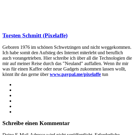
Torsten Schmitt (Pixelaffe)
Geboren 1976 im schönen Schwetzingen und nicht weggekommen.
Ich habe somit den Aufstieg des Internet miterlebt und beruflich
auch vorangetrieben. Hier schreibe ich über all die Technologien die
mir auf meiner Reise durch das "Neuland" auffallen. Wenn ihr mir
was für einen Kaffee oder neue Gadgets zukommen lassen wollt,
könnt ihr das gerne über
www.paypal.me/pixelaffe
tun
Webseite
Facebook
X
LinkedIn
YouTube
Instagram
Schreibe einen Kommentar
Deine E-Mail-Adresse wird nicht veröffentlicht.
Erforderliche