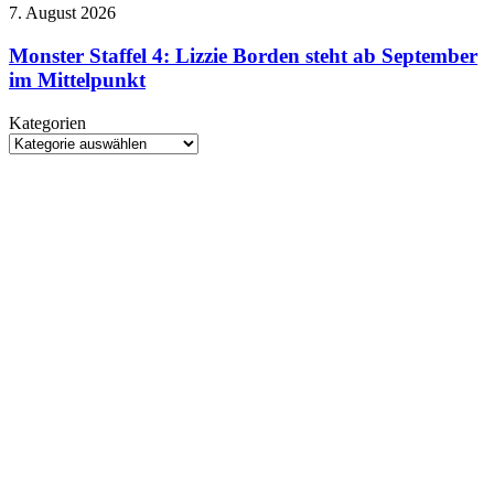
September
Monster
7. August 2026
ins
Staffel
Kino
4:
Monster Staffel 4: Lizzie Borden steht ab September
Lizzie
im Mittelpunkt
Borden
steht
Kategorien
ab
Kategorien
September
im
Mittelpunkt