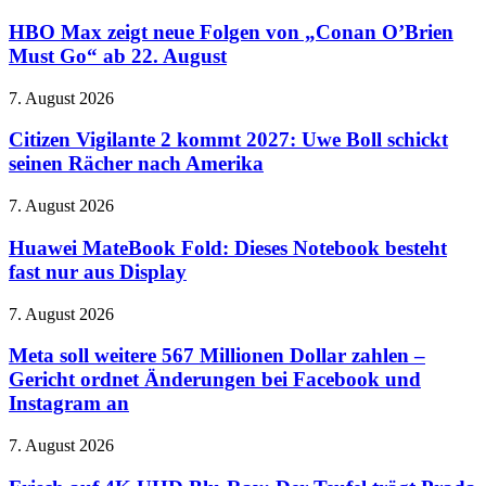
Max
zeigt
HBO Max zeigt neue Folgen von „Conan O’Brien
neue
Must Go“ ab 22. August
Folgen
von
Citizen
7. August 2026
„Conan
Vigilante
O’Brien
2
Citizen Vigilante 2 kommt 2027: Uwe Boll schickt
Must
kommt
seinen Rächer nach Amerika
Go“
2027:
ab
Uwe
22.
Huawei
7. August 2026
Boll
August
MateBook
schickt
Fold:
Huawei MateBook Fold: Dieses Notebook besteht
seinen
Dieses
fast nur aus Display
Rächer
Notebook
nach
besteht
Amerika
Meta
7. August 2026
fast
soll
nur
weitere
Meta soll weitere 567 Millionen Dollar zahlen –
aus
567
Gericht ordnet Änderungen bei Facebook und
Display
Millionen
Instagram an
Dollar
zahlen
Frisch
7. August 2026
–
auf
Gericht
4K