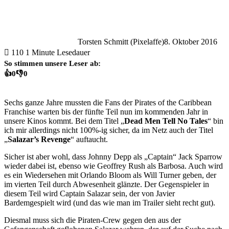
Torsten Schmitt (Pixelaffe)
8. Oktober 2016
110
1 Minute Lesedauer
So stimmen unsere Leser ab:
👍
0
👎
0
Sechs ganze Jahre mussten die Fans der Pirates of the Caribbean
Franchise warten bis der fünfte Teil nun im kommenden Jahr in
unsere Kinos kommt. Bei dem Titel „
Dead Men Tell No Tales
“ bin
ich mir allerdings nicht 100%-ig sicher, da im Netz auch der Titel
„
Salazar’s Revenge
“ auftaucht.
Sicher ist aber wohl, dass Johnny Depp als „Captain“ Jack Sparrow
wieder dabei ist, ebenso wie Geoffrey Rush als Barbosa. Auch wird
es ein Wiedersehen mit Orlando Bloom als Will Turner geben, der
im vierten Teil durch Abwesenheit glänzte. Der Gegenspieler in
diesem Teil wird Captain Salazar sein, der von Javier
Bardemgespielt wird (und das wie man im Trailer sieht recht gut).
Diesmal muss sich die Piraten-Crew gegen den aus der