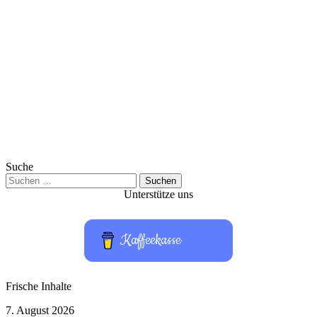
Suche
Suchen
nach:
Unterstütze uns
Kaffeekasse
Frische Inhalte
HBO
7. August 2026