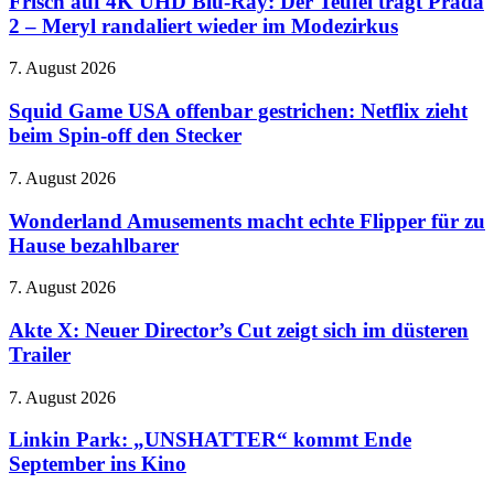
Frisch auf 4K UHD Blu-Ray: Der Teufel trägt Prada
ordnet
UHD
Änderungen
2 – Meryl randaliert wieder im Modezirkus
Blu-
bei
Ray:
Facebook
Squid
7. August 2026
Der
und
Game
Teufel
Instagram
USA
Squid Game USA offenbar gestrichen: Netflix zieht
trägt
an
offenbar
beim Spin-off den Stecker
Prada
gestrichen:
2
Netflix
–
Wonderland
7. August 2026
zieht
Meryl
Amusements
beim
randaliert
macht
Wonderland Amusements macht echte Flipper für zu
Spin-
wieder
echte
Hause bezahlbarer
off
im
Flipper
den
Modezirkus
für
Stecker
Akte
7. August 2026
zu
X:
Hause
Neuer
Akte X: Neuer Director’s Cut zeigt sich im düsteren
bezahlbarer
Director’s
Trailer
Cut
zeigt
Linkin
7. August 2026
sich
Park:
im
„UNSHATTER“
Linkin Park: „UNSHATTER“ kommt Ende
düsteren
kommt
September ins Kino
Trailer
Ende