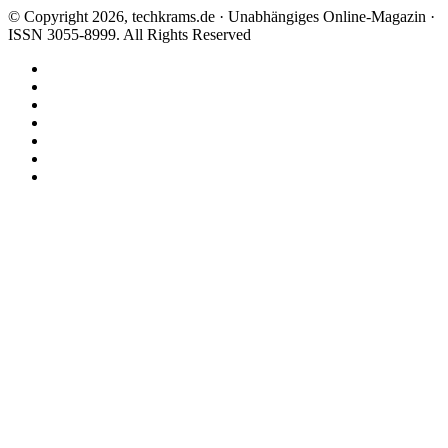
© Copyright 2026, techkrams.de · Unabhängiges Online-Magazin ·
ISSN 3055-8999. All Rights Reserved
Facebook
X
Instagram
Paypal
TikTok
RSS
Threads
Facebook
X
WhatsApp
Telegram
Schaltfläche
"Zurück
zum
Anfang"