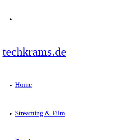
Menü
techkrams.de
Home
Streaming & Film