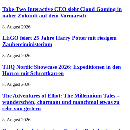
auf
Tricks
Two
dem
Interactive
Take-Two Interactive CEO sieht Cloud Gaming in
Handy
CEO
naher Zukunft auf dem Vormarsch
sieht
Cloud
LEGO
8. August 2026
Gaming
feiert
in
25
LEGO feiert 25 Jahre Harry Potter mit riesigem
naher
Jahre
Zaubereiministerium
Zukunft
Harry
auf
Potter
dem
THQ
8. August 2026
mit
Vormarsch
Nordic
riesigem
Showcase
THQ Nordic Showcase 2026: Expeditionen in den
Zaubereiministerium
2026:
Horror mit Schrottkarren
Expeditionen
in
The
8. August 2026
den
Adventures
Horror
of
The Adventures of Elliot: The Millennium Tales –
mit
Elliot:
wunderschön, charmant und manchmal etwas zu
Schrottkarren
The
sehr von gestern
Millennium
Tales
Corsair
8. August 2026
–
legt
wunderschön,
bei