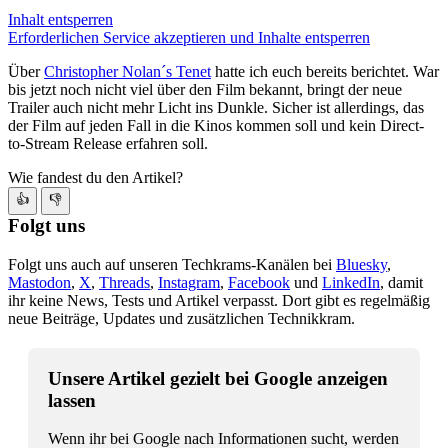
Inhalt entsperren
Erforderlichen Service akzeptieren und Inhalte entsperren
Über
Christopher Nolan´s Tenet
hatte ich euch bereits berichtet. War
bis jetzt noch nicht viel über den Film bekannt, bringt der neue
Trailer auch nicht mehr Licht ins Dunkle. Sicher ist allerdings, das
der Film auf jeden Fall in die Kinos kommen soll und kein Direct-
to-Stream Release erfahren soll.
Wie fandest du den Artikel?
👍
👎
Folgt uns
Folgt uns auch auf unseren Techkrams-Kanälen bei
Bluesky
,
Mastodon
,
X
,
Threads
,
Instagram
,
Facebook
und
LinkedIn
, damit
ihr keine News, Tests und Artikel verpasst. Dort gibt es regelmäßig
neue Beiträge, Updates und zusätzlichen Technikkram.
Unsere Artikel gezielt bei Google anzeigen
lassen
Wenn ihr bei Google nach Informationen sucht, werden