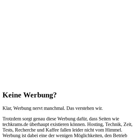
Facebook
X
WhatsApp
Telegram
Schaltfläche
"Zurück
zum
Anfang"
Schließen
Keine Werbung?
Klar, Werbung nervt manchmal. Das verstehen wir.
Trotzdem sorgt genau diese Werbung dafür, dass Seiten wie
techkrams.de überhaupt existieren können. Hosting, Technik, Zeit,
Tests, Recherche und Kaffee fallen leider nicht vom Himmel.
Werbung ist dabei eine der wenigen Möglichkeiten, den Betrieb