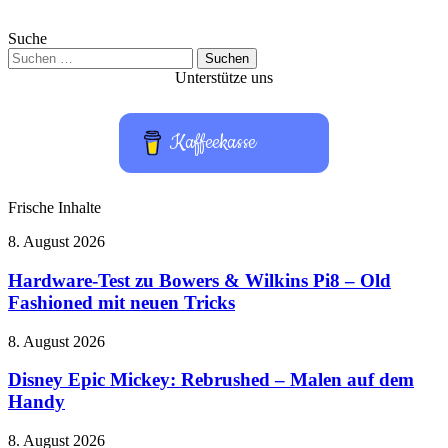
Suche
Suchen
nach:
Unterstütze uns
Kaffeekasse
Frische Inhalte
Hardware-
8. August 2026
Test
zu
Hardware-Test zu Bowers & Wilkins Pi8 – Old
Bowers
Fashioned mit neuen Tricks
&
Wilkins
Disney
8. August 2026
Pi8
Epic
–
Mickey:
Disney Epic Mickey: Rebrushed – Malen auf dem
Old
Rebrushed
Handy
Fashioned
–
mit
Malen
neuen
Take-
8. August 2026