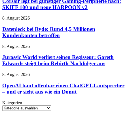
Corsair legt bei günstiger Gaming-Peripherie nach:
charmant
günstiger
und
SKIFF 100 und neue HARPOON v2
Gaming-
manchmal
Peripherie
etwas
Datenleck
8. August 2026
nach:
zu
bei
SKIFF
sehr
Ryde:
Datenleck bei Ryde: Rund 4,5 Millionen
100
von
Rund
Kundenkonten betroffen
und
gestern
4,5
neue
Millionen
HARPOON
Jurassic
8. August 2026
Kundenkonten
v2
World
betroffen
verliert
Jurassic World verliert seinen Regisseur: Gareth
seinen
Edwards steigt beim Rebirth-Nachfolger aus
Regisseur:
Gareth
OpenAI
8. August 2026
Edwards
baut
steigt
offenbar
OpenAI baut offenbar einen ChatGPT-Lautsprecher
beim
einen
– und er sieht aus wie ein Donut
Rebirth-
ChatGPT-
Nachfolger
Lautsprecher
aus
Kategorien
–
Kategorien
und
er
sieht
aus