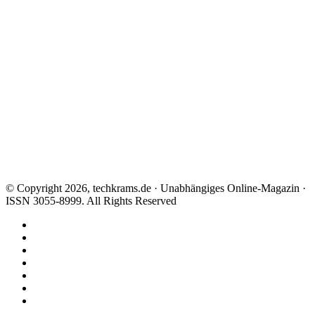
© Copyright 2026, techkrams.de · Unabhängiges Online-Magazin ·
ISSN 3055-8999. All Rights Reserved
Facebook
X
Instagram
Paypal
TikTok
RSS
Threads