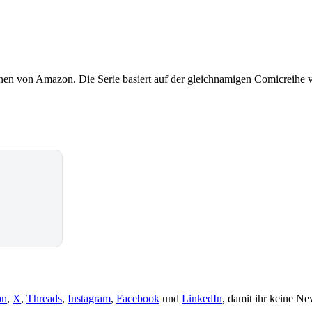
ionen von Amazon. Die Serie basiert auf der gleichnamigen Comicreihe
on
,
X
,
Threads
,
Instagram
,
Facebook
und
LinkedIn
, damit ihr keine Ne