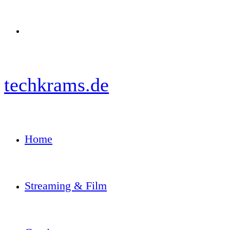
Menü
techkrams.de
Home
Streaming & Film