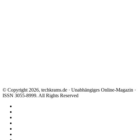
© Copyright 2026, techkrams.de · Unabhängiges Online-Magazin ·
ISSN 3055-8999. All Rights Reserved
Facebook
X
Instagram
Paypal
TikTok
RSS
Threads