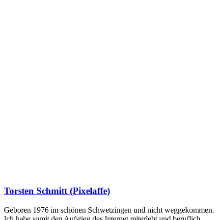
Torsten Schmitt (Pixelaffe)
Geboren 1976 im schönen Schwetzingen und nicht weggekommen.
Ich habe somit den Aufstieg des Internet miterlebt und beruflich