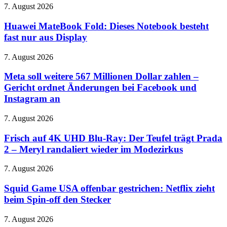
Uwe
22.
Huawei
7. August 2026
Boll
August
MateBook
schickt
Fold:
Huawei MateBook Fold: Dieses Notebook besteht
seinen
Dieses
fast nur aus Display
Rächer
Notebook
nach
besteht
Amerika
Meta
7. August 2026
fast
soll
nur
weitere
Meta soll weitere 567 Millionen Dollar zahlen –
aus
567
Gericht ordnet Änderungen bei Facebook und
Display
Millionen
Instagram an
Dollar
zahlen
Frisch
7. August 2026
–
auf
Gericht
4K
Frisch auf 4K UHD Blu-Ray: Der Teufel trägt Prada
ordnet
UHD
Änderungen
2 – Meryl randaliert wieder im Modezirkus
Blu-
bei
Ray:
Facebook
Squid
7. August 2026
Der
und
Game
Teufel
Instagram
USA
Squid Game USA offenbar gestrichen: Netflix zieht
trägt
an
offenbar
beim Spin-off den Stecker
Prada
gestrichen:
2
Netflix
–
Wonderland
7. August 2026
zieht