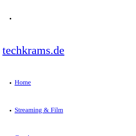
Menü
techkrams.de
Home
Streaming & Film