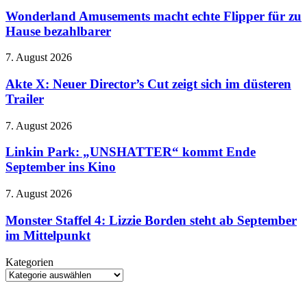
Meryl
Amusements
beim
randaliert
macht
Wonderland Amusements macht echte Flipper für zu
Spin-
wieder
echte
Hause bezahlbarer
off
im
Flipper
den
Modezirkus
für
Stecker
Akte
7. August 2026
zu
X:
Hause
Neuer
Akte X: Neuer Director’s Cut zeigt sich im düsteren
bezahlbarer
Director’s
Trailer
Cut
zeigt
Linkin
7. August 2026
sich
Park:
im
„UNSHATTER“
Linkin Park: „UNSHATTER“ kommt Ende
düsteren
kommt
September ins Kino
Trailer
Ende
September
Monster
7. August 2026
ins
Staffel
Kino
4:
Monster Staffel 4: Lizzie Borden steht ab September
Lizzie
im Mittelpunkt
Borden
steht
Kategorien
ab
Kategorien
September
im
Mittelpunkt