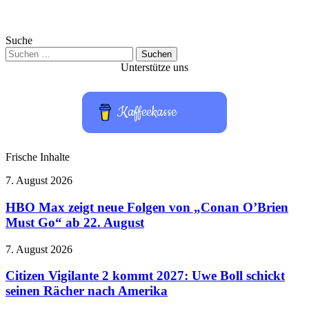
Suche
Suchen
nach:
Unterstütze uns
Kaffeekasse
Frische Inhalte
HBO
7. August 2026
Max
zeigt
HBO Max zeigt neue Folgen von „Conan O’Brien
neue
Must Go“ ab 22. August
Folgen
von
Citizen
7. August 2026
„Conan
Vigilante
O’Brien
2
Citizen Vigilante 2 kommt 2027: Uwe Boll schickt
Must
kommt
seinen Rächer nach Amerika
Go“
2027:
ab