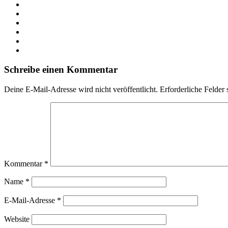
Webseite
Facebook
X
LinkedIn
YouTube
Instagram
Schreibe einen Kommentar
Deine E-Mail-Adresse wird nicht veröffentlicht.
Erforderliche Felder 
Kommentar
*
Name
*
E-Mail-Adresse
*
Website