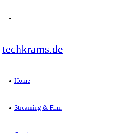
Menü
techkrams.de
Home
Streaming & Film