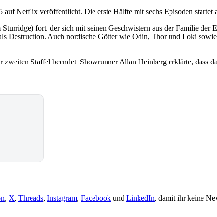
f Netflix veröffentlicht. Die erste Hälfte mit sechs Episoden startet am
turridge) fort, der sich mit seinen Geschwistern aus der Familie der
 als Destruction. Auch nordische Götter wie Odin, Thor und Loki sow
er zweiten Staffel beendet. Showrunner Allan Heinberg erklärte, dass d
on
,
X
,
Threads
,
Instagram
,
Facebook
und
LinkedIn
, damit ihr keine Ne