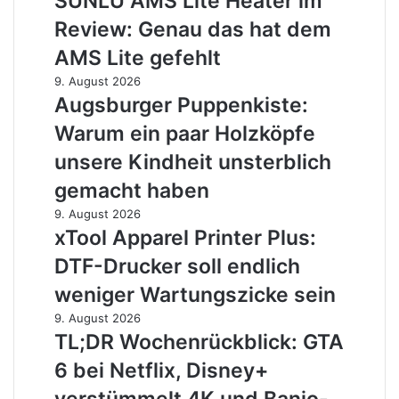
SUNLU AMS Lite Heater im
plötzlich
Lite
Review: Genau das hat dem
eine
Heater
richtige
im
AMS Lite gefehlt
Kamera
Review:
Augsburger
9. August 2026
wird
Genau
Puppenkiste:
Augsburger Puppenkiste:
das
Warum
hat
Warum ein paar Holzköpfe
ein
dem
paar
unsere Kindheit unsterblich
AMS
Holzköpfe
Lite
gemacht haben
unsere
gefehlt
Kindheit
xTool
9. August 2026
unsterblich
Apparel
xTool Apparel Printer Plus:
gemacht
Printer
DTF-Drucker soll endlich
haben
Plus:
DTF-
weniger Wartungszicke sein
Drucker
TL;DR
9. August 2026
soll
Wochenrückblick:
TL;DR Wochenrückblick: GTA
endlich
GTA
weniger
6 bei Netflix, Disney+
6
Wartungszicke
bei