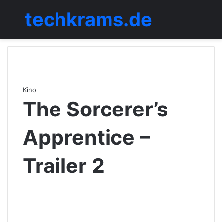
techkrams.de
Menü
Kino
The Sorcerer’s
Apprentice –
Trailer 2