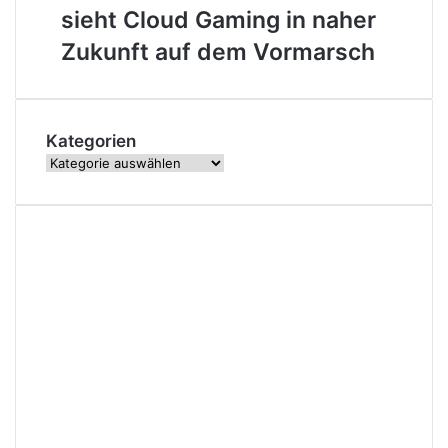
Interactive
Handy
sieht Cloud Gaming in naher
CEO
sieht
Zukunft auf dem Vormarsch
Cloud
Gaming
in
naher
Kategorien
Zukunft
Kategorien
auf
dem
Vormarsch