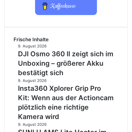
Kaffeekasse
Frische Inhalte
DJI
9. August 2026
Osmo
DJI Osmo 360 II zeigt sich im
360
Unboxing – größerer Akku
II
zeigt
bestätigt sich
sich
Insta360
9. August 2026
im
Xplorer
Insta360 Xplorer Grip Pro
Unboxing
Grip
–
Kit: Wenn aus der Actioncam
Pro
größerer
Kit:
plötzlich eine richtige
Akku
Wenn
bestätigt
Kamera wird
aus
sich
der
SUNLU
9. August 2026
Actioncam
AMS