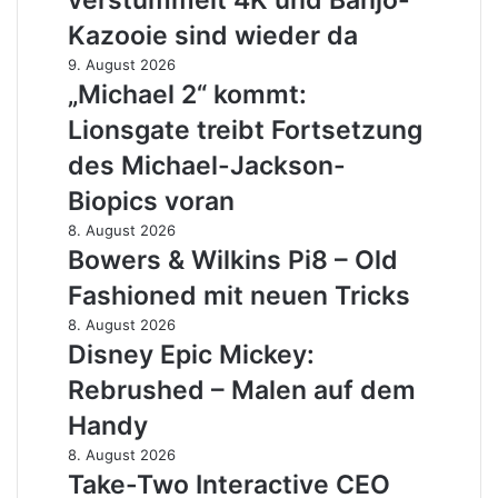
verstümmelt 4K und Banjo-
sein
Netflix,
Kazooie sind wieder da
Disney+
verstümmelt
„Michael
9. August 2026
4K
2“
„Michael 2“ kommt:
und
kommt:
Lionsgate treibt Fortsetzung
Banjo-
Lionsgate
Kazooie
treibt
des Michael-Jackson-
sind
Fortsetzung
Biopics voran
wieder
des
da
Michael-
Bowers
8. August 2026
Jackson-
&
Bowers & Wilkins Pi8 – Old
Biopics
Wilkins
Fashioned mit neuen Tricks
voran
Pi8
–
Disney
8. August 2026
Old
Epic
Disney Epic Mickey:
Fashioned
Mickey:
Rebrushed – Malen auf dem
mit
Rebrushed
neuen
–
Handy
Tricks
Malen
Take-
8. August 2026
auf
Two
Take-Two Interactive CEO
dem