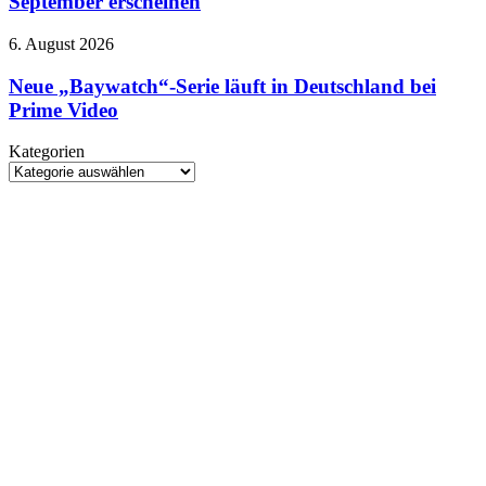
September erscheinen
Switch
2
Neue
6. August 2026
soll
„Baywatch“-
bereits
Serie
Neue „Baywatch“-Serie läuft in Deutschland bei
im
läuft
Prime Video
September
in
erscheinen
Deutschland
Kategorien
bei
Kategorien
Prime
Video