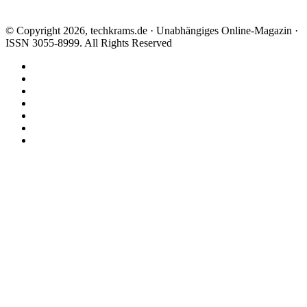
© Copyright 2026, techkrams.de · Unabhängiges Online-Magazin ·
ISSN 3055-8999. All Rights Reserved
Facebook
X
Instagram
Paypal
TikTok
RSS
Threads
Facebook
X
WhatsApp
Telegram
Schaltfläche
"Zurück
zum
Anfang"