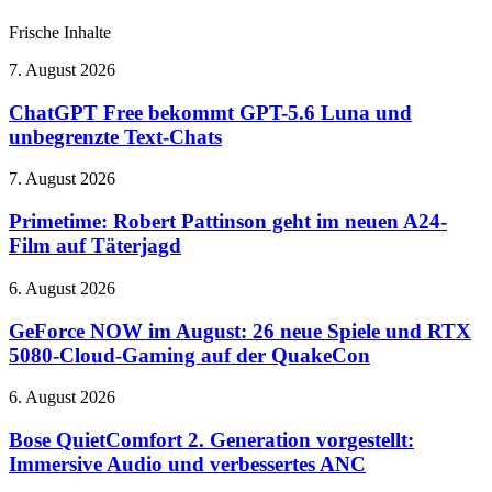
Frische Inhalte
ChatGPT
7. August 2026
Free
bekommt
ChatGPT Free bekommt GPT-5.6 Luna und
GPT-
unbegrenzte Text-Chats
5.6
Luna
Primetime:
7. August 2026
und
Robert
unbegrenzte
Pattinson
Primetime: Robert Pattinson geht im neuen A24-
Text-
geht
Film auf Täterjagd
Chats
im
neuen
GeForce
6. August 2026
A24-
NOW
Film
im
GeForce NOW im August: 26 neue Spiele und RTX
auf
August:
5080-Cloud-Gaming auf der QuakeCon
Täterjagd
26
neue
Bose
6. August 2026
Spiele
QuietComfort
und
2.
Bose QuietComfort 2. Generation vorgestellt:
RTX
Generation
Immersive Audio und verbessertes ANC
5080-
vorgestellt:
Cloud-