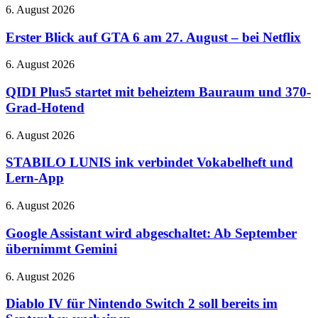
Immersive
Gaming
Erster
6. August 2026
Audio
auf
Blick
und
der
auf
Erster Blick auf GTA 6 am 27. August – bei Netflix
verbessertes
QuakeCon
GTA
ANC
6
QIDI
6. August 2026
am
Plus5
27.
startet
QIDI Plus5 startet mit beheiztem Bauraum und 370-
August
mit
Grad-Hotend
–
beheiztem
bei
Bauraum
STABILO
6. August 2026
Netflix
und
LUNIS
370-
ink
STABILO LUNIS ink verbindet Vokabelheft und
Grad-
verbindet
Lern-App
Hotend
Vokabelheft
und
Google
6. August 2026
Lern-
Assistant
App
wird
Google Assistant wird abgeschaltet: Ab September
abgeschaltet:
übernimmt Gemini
Ab
September
Diablo
6. August 2026
übernimmt
IV
Gemini
für
Diablo IV für Nintendo Switch 2 soll bereits im
Nintendo