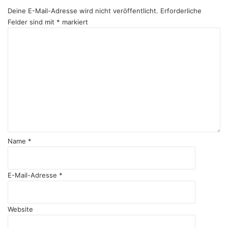
Deine E-Mail-Adresse wird nicht veröffentlicht.
Erforderliche
Felder sind mit
*
markiert
K
o
m
m
e
n
t
a
r
*
Name
*
E-Mail-Adresse
*
Website