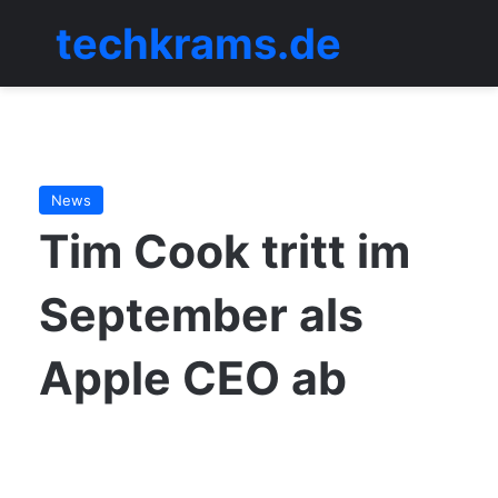
techkrams.de
Menü
News
Tim Cook tritt im
September als
Apple CEO ab