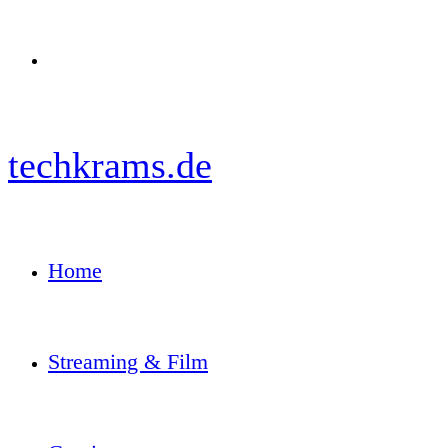
Menü
techkrams.de
Home
Streaming & Film