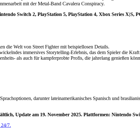
sammenarbeit mit der Metal-Band Cavalera Conspiracy.
: Nintendo Switch 2, PlayStation 5, PlayStation 4, Xbox Series X|S,
die Welt von Street Fighter mit beispiellosen Details.
ickelndes immersives Storytelling-Erlebnis, das dem Spieler die Kraft g
heits- als auch für kampferprobte Profis, die jahrelang genießen kön
 Sprachoptionen, darunter lateinamerikanisches Spanisch und brasilia
erhältlich, Update am 19. November 2025. Plattformen: Nintendo S
 24/7.