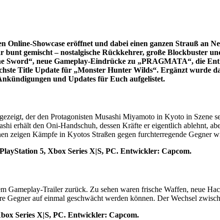
Online-Showcase eröffnet und dabei einen ganzen Strauß an Neu
war bunt gemischt – nostalgische Rückkehrer, große Blockbuster 
the Sword“, neue Gameplay-Eindrücke zu „PRAGMATA“, die Enthül
hste Title Update für „Monster Hunter Wilds“. Ergänzt wurde da
e Ankündigungen und Updates für Euch aufgelistet.
zeigt, der den Protagonisten Musashi Miyamoto in Kyoto in Szene setz
i erhält den Oni-Handschuh, dessen Kräfte er eigentlich ablehnt, a
en zeigen Kämpfe in Kyotos Straßen gegen furchterregende Gegner w
 PlayStation 5, Xbox Series X|S, PC. Entwickler: Capcom.
 Gameplay-Trailer zurück. Zu sehen waren frische Waffen, neue Ha
ere Gegner auf einmal geschwächt werden können. Der Wechsel zwisch
Xbox Series X|S, PC. Entwickler: Capcom.