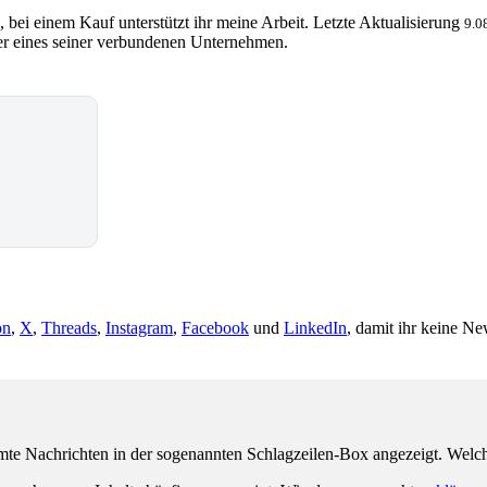
, bei einem Kauf unterstützt ihr meine Arbeit. Letzte Aktualisierung
9.0
 eines seiner verbundenen Unternehmen.
on
,
X
,
Threads
,
Instagram
,
Facebook
und
LinkedIn
, damit ihr keine Ne
e Nachrichten in der sogenannten Schlagzeilen-Box angezeigt. Welche 