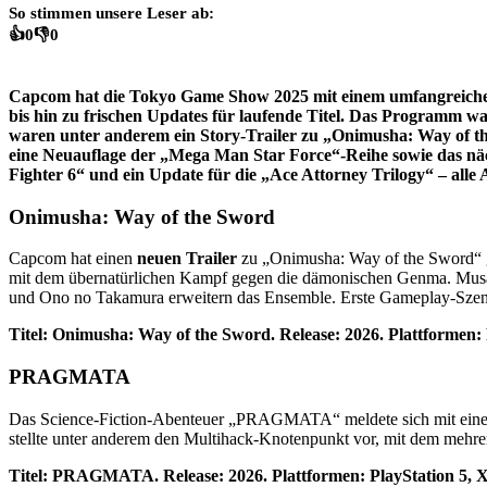
So stimmen unsere Leser ab:
👍
0
👎
0
Capcom hat die Tokyo Game Show 2025 mit einem umfangreichen 
bis hin zu frischen Updates für laufende Titel. Das Programm 
waren unter anderem ein Story-Trailer zu „Onimusha: Way of 
eine Neuauflage der „Mega Man Star Force“-Reihe sowie das näc
Fighter 6“ und ein Update für die „Ace Attorney Trilogy“ – all
Onimusha: Way of the Sword
Capcom hat einen
neuen Trailer
zu „Onimusha: Way of the Sword“ ge
mit dem übernatürlichen Kampf gegen die dämonischen Genma. Musash
und Ono no Takamura erweitern das Ensemble. Erste Gameplay-Szen
Titel: Onimusha: Way of the Sword. Release: 2026. Plattformen:
PRAGMATA
Das Science-Fiction-Abenteuer „PRAGMATA“ meldete sich mit einem
stellte unter anderem den Multihack-Knotenpunkt vor, mit dem mehr
Titel: PRAGMATA. Release: 2026. Plattformen: PlayStation 5, 