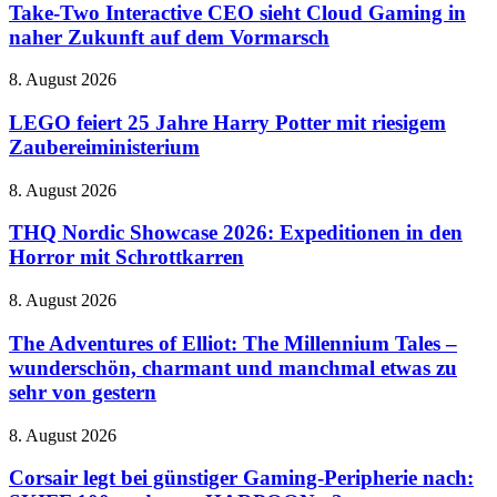
Interactive
Take-Two Interactive CEO sieht Cloud Gaming in
Handy
CEO
naher Zukunft auf dem Vormarsch
sieht
Cloud
LEGO
8. August 2026
Gaming
feiert
in
25
LEGO feiert 25 Jahre Harry Potter mit riesigem
naher
Jahre
Zaubereiministerium
Zukunft
Harry
auf
Potter
dem
THQ
8. August 2026
mit
Vormarsch
Nordic
riesigem
Showcase
THQ Nordic Showcase 2026: Expeditionen in den
Zaubereiministerium
2026:
Horror mit Schrottkarren
Expeditionen
in
The
8. August 2026
den
Adventures
Horror
of
The Adventures of Elliot: The Millennium Tales –
mit
Elliot:
wunderschön, charmant und manchmal etwas zu
Schrottkarren
The
sehr von gestern
Millennium
Tales
Corsair
8. August 2026
–
legt
wunderschön,
bei
Corsair legt bei günstiger Gaming-Peripherie nach:
charmant
günstiger