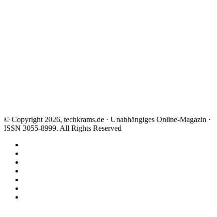
© Copyright 2026, techkrams.de · Unabhängiges Online-Magazin ·
ISSN 3055-8999. All Rights Reserved
Facebook
X
Instagram
Paypal
TikTok
RSS
Threads
Facebook
X
WhatsApp
Telegram
Schaltfläche