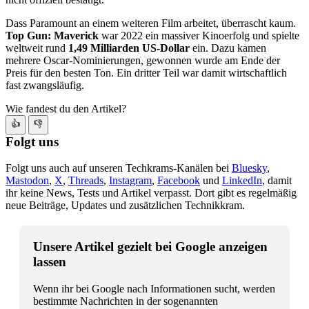
Dass Paramount an einem weiteren Film arbeitet, überrascht kaum.
Top Gun: Maverick
war 2022 ein massiver Kinoerfolg und spielte
weltweit rund
1,49 Milliarden US-Dollar
ein. Dazu kamen
mehrere Oscar-Nominierungen, gewonnen wurde am Ende der
Preis für den besten Ton. Ein dritter Teil war damit wirtschaftlich
fast zwangsläufig.
Wie fandest du den Artikel?
👍
👎
Folgt uns
Folgt uns auch auf unseren Techkrams-Kanälen bei
Bluesky
,
Mastodon
,
X
,
Threads
,
Instagram
,
Facebook
und
LinkedIn
, damit
ihr keine News, Tests und Artikel verpasst. Dort gibt es regelmäßig
neue Beiträge, Updates und zusätzlichen Technikkram.
Unsere Artikel gezielt bei Google anzeigen
lassen
Wenn ihr bei Google nach Informationen sucht, werden
bestimmte Nachrichten in der sogenannten