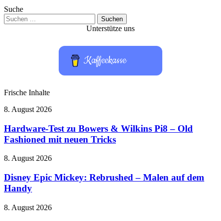
Suche
Suchen
nach:
Unterstütze uns
Kaffeekasse
Frische Inhalte
Hardware-
8. August 2026
Test
zu
Hardware-Test zu Bowers & Wilkins Pi8 – Old
Bowers
Fashioned mit neuen Tricks
&
Wilkins
Disney
8. August 2026
Pi8
Epic
–
Mickey:
Disney Epic Mickey: Rebrushed – Malen auf dem
Old
Rebrushed
Handy
Fashioned
–
mit
Malen
neuen
Take-
8. August 2026
auf
Tricks
Two
dem