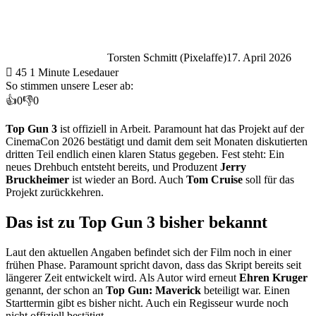
Torsten Schmitt (Pixelaffe)
17. April 2026
45
1 Minute Lesedauer
So stimmen unsere Leser ab:
👍
0
👎
0
Top Gun 3
ist offiziell in Arbeit. Paramount hat das Projekt auf der
CinemaCon 2026 bestätigt und damit dem seit Monaten diskutierten
dritten Teil endlich einen klaren Status gegeben. Fest steht: Ein
neues Drehbuch entsteht bereits, und Produzent
Jerry
Bruckheimer
ist wieder an Bord. Auch
Tom Cruise
soll für das
Projekt zurückkehren.
Das ist zu Top Gun 3 bisher bekannt
Laut den aktuellen Angaben befindet sich der Film noch in einer
frühen Phase. Paramount spricht davon, dass das Skript bereits seit
längerer Zeit entwickelt wird. Als Autor wird erneut
Ehren Kruger
genannt, der schon an
Top Gun: Maverick
beteiligt war. Einen
Starttermin gibt es bisher nicht. Auch ein Regisseur wurde noch
nicht offiziell bestätigt.