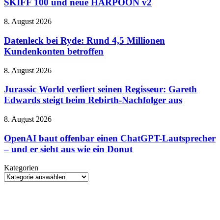
und
SKIFF 100 und neue HARPOON v2
Gaming-
manchmal
Peripherie
etwas
Datenleck
8. August 2026
nach:
zu
bei
SKIFF
sehr
Ryde:
Datenleck bei Ryde: Rund 4,5 Millionen
100
von
Rund
Kundenkonten betroffen
und
gestern
4,5
neue
Millionen
HARPOON
Jurassic
8. August 2026
Kundenkonten
v2
World
betroffen
verliert
Jurassic World verliert seinen Regisseur: Gareth
seinen
Edwards steigt beim Rebirth-Nachfolger aus
Regisseur:
Gareth
OpenAI
8. August 2026
Edwards
baut
steigt
offenbar
OpenAI baut offenbar einen ChatGPT-Lautsprecher
beim
einen
– und er sieht aus wie ein Donut
Rebirth-
ChatGPT-
Nachfolger
Lautsprecher
aus
Kategorien
–
Kategorien
und
er
sieht
aus
wie