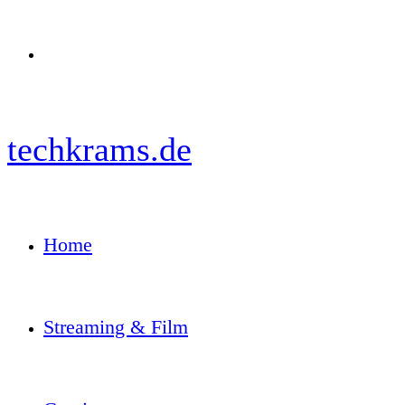
Menü
techkrams.de
Home
Streaming & Film