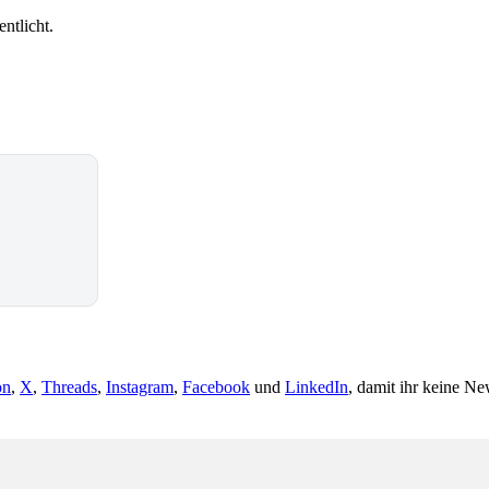
ntlicht.
on
,
X
,
Threads
,
Instagram
,
Facebook
und
LinkedIn
, damit ihr keine Ne