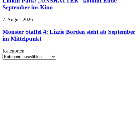
Linkin Park: „UNSHATTER“ kommt Ende
düsteren
kommt
September ins Kino
Trailer
Ende
September
Monster
7. August 2026
ins
Staffel
Kino
4:
Monster Staffel 4: Lizzie Borden steht ab September
Lizzie
im Mittelpunkt
Borden
steht
Kategorien
ab
Kategorien
September
im
Mittelpunkt