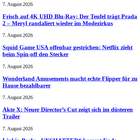
Frisch
7. August 2026
–
auf
Gericht
4K
Frisch auf 4K UHD Blu-Ray: Der Teufel trägt Prada
ordnet
UHD
Änderungen
2 – Meryl randaliert wieder im Modezirkus
Blu-
bei
Ray:
Facebook
Squid
7. August 2026
Der
und
Game
Teufel
Instagram
USA
Squid Game USA offenbar gestrichen: Netflix zieht
trägt
an
offenbar
beim Spin-off den Stecker
Prada
gestrichen:
2
Netflix
–
Wonderland
7. August 2026
zieht
Meryl
Amusements
beim
randaliert
macht
Wonderland Amusements macht echte Flipper für zu
Spin-
wieder
echte
Hause bezahlbarer
off
im
Flipper
den
Modezirkus
für
Stecker
Akte
7. August 2026
zu
X:
Hause
Neuer
Akte X: Neuer Director’s Cut zeigt sich im düsteren
bezahlbarer
Director’s
Trailer
Cut
zeigt
Linkin
7. August 2026
sich
Park:
im
„UNSHATTER“