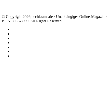
© Copyright 2026, techkrams.de · Unabhängiges Online-Magazin ·
ISSN 3055-8999. All Rights Reserved
Facebook
X
Instagram
Paypal
TikTok
RSS
Threads
Facebook
X
WhatsApp
Telegram
Schaltfläche
"Zurück
zum
Anfang"