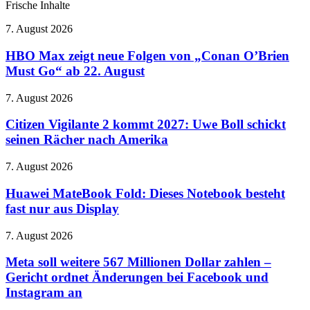
Frische Inhalte
HBO
7. August 2026
Max
zeigt
HBO Max zeigt neue Folgen von „Conan O’Brien
neue
Must Go“ ab 22. August
Folgen
von
Citizen
7. August 2026
„Conan
Vigilante
O’Brien
2
Citizen Vigilante 2 kommt 2027: Uwe Boll schickt
Must
kommt
seinen Rächer nach Amerika
Go“
2027:
ab
Uwe
22.
Huawei
7. August 2026
Boll
August
MateBook
schickt
Fold:
Huawei MateBook Fold: Dieses Notebook besteht
seinen
Dieses
fast nur aus Display
Rächer
Notebook
nach
besteht
Amerika
Meta
7. August 2026
fast
soll
nur
weitere
Meta soll weitere 567 Millionen Dollar zahlen –
aus
567
Gericht ordnet Änderungen bei Facebook und
Display
Millionen
Instagram an
Dollar
zahlen