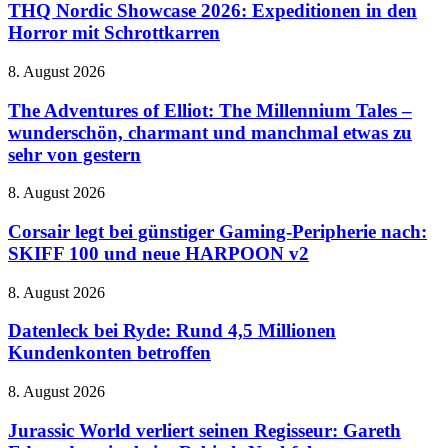
Showcase
THQ Nordic Showcase 2026: Expeditionen in den
Zaubereiministerium
2026:
Horror mit Schrottkarren
Expeditionen
in
The
8. August 2026
den
Adventures
Horror
of
The Adventures of Elliot: The Millennium Tales –
mit
Elliot:
wunderschön, charmant und manchmal etwas zu
Schrottkarren
The
sehr von gestern
Millennium
Tales
Corsair
8. August 2026
–
legt
wunderschön,
bei
Corsair legt bei günstiger Gaming-Peripherie nach:
charmant
günstiger
und
SKIFF 100 und neue HARPOON v2
Gaming-
manchmal
Peripherie
etwas
Datenleck
8. August 2026
nach:
zu
bei
SKIFF
sehr
Ryde:
Datenleck bei Ryde: Rund 4,5 Millionen
100
von
Rund
Kundenkonten betroffen
und
gestern
4,5
neue
Millionen
HARPOON
Jurassic
8. August 2026
Kundenkonten
v2
World
betroffen
verliert
Jurassic World verliert seinen Regisseur: Gareth
seinen