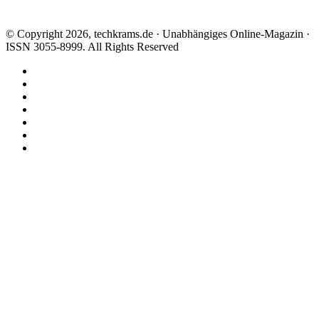
© Copyright 2026, techkrams.de · Unabhängiges Online-Magazin ·
ISSN 3055-8999. All Rights Reserved
Facebook
X
Instagram
Paypal
TikTok
RSS
Threads
Facebook
X
WhatsApp
Telegram
Schaltfläche
"Zurück
zum
Anfang"