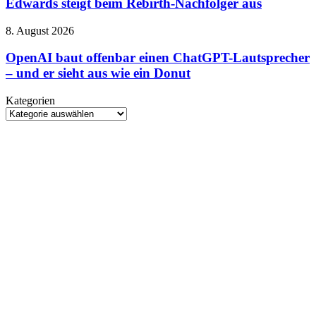
Edwards steigt beim Rebirth-Nachfolger aus
Regisseur:
Gareth
OpenAI
8. August 2026
Edwards
baut
steigt
offenbar
OpenAI baut offenbar einen ChatGPT-Lautsprecher
beim
einen
– und er sieht aus wie ein Donut
Rebirth-
ChatGPT-
Nachfolger
Lautsprecher
aus
Kategorien
–
Kategorien
und
er
sieht
aus
wie
ein
Donut