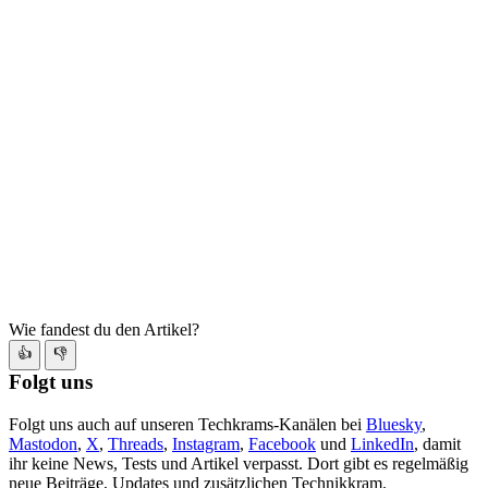
Wie fandest du den Artikel?
👍
👎
Folgt uns
Folgt uns auch auf unseren Techkrams-Kanälen bei
Bluesky
,
Mastodon
,
X
,
Threads
,
Instagram
,
Facebook
und
LinkedIn
, damit
ihr keine News, Tests und Artikel verpasst. Dort gibt es regelmäßig
neue Beiträge, Updates und zusätzlichen Technikkram.