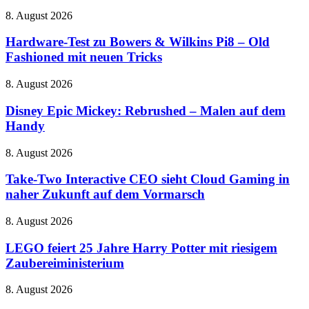
Hardware-
8. August 2026
Test
zu
Hardware-Test zu Bowers & Wilkins Pi8 – Old
Bowers
Fashioned mit neuen Tricks
&
Wilkins
Disney
8. August 2026
Pi8
Epic
–
Mickey:
Disney Epic Mickey: Rebrushed – Malen auf dem
Old
Rebrushed
Handy
Fashioned
–
mit
Malen
neuen
Take-
8. August 2026
auf
Tricks
Two
dem
Interactive
Take-Two Interactive CEO sieht Cloud Gaming in
Handy
CEO
naher Zukunft auf dem Vormarsch
sieht
Cloud
LEGO
8. August 2026
Gaming
feiert
in
25
LEGO feiert 25 Jahre Harry Potter mit riesigem
naher
Jahre
Zaubereiministerium
Zukunft
Harry
auf
Potter
dem
THQ
8. August 2026
mit
Vormarsch
Nordic
riesigem