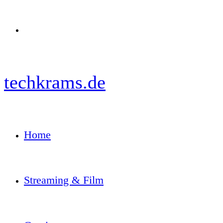
Menü
techkrams.de
Home
Streaming & Film