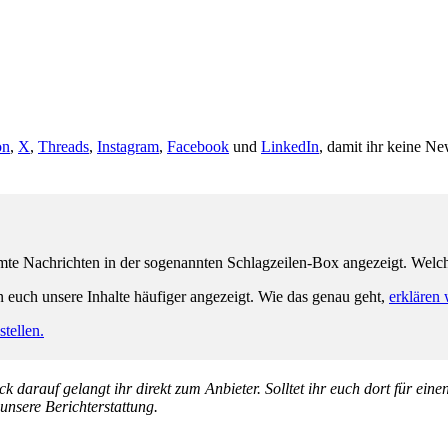
on
,
X
,
Threads
,
Instagram
,
Facebook
und
LinkedIn
, damit ihr keine Ne
e Nachrichten in der sogenannten Schlagzeilen-Box angezeigt. Welche 
n euch unsere Inhalte häufiger angezeigt. Wie das genau geht,
erklären 
tellen.
k darauf gelangt ihr direkt zum Anbieter. Solltet ihr euch dort für ein
 unsere Berichterstattung.