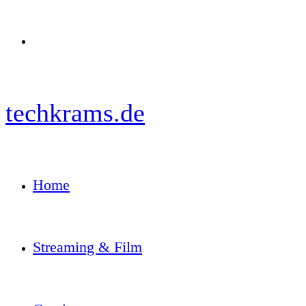
Menü
techkrams.de
Home
Streaming & Film