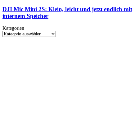
Mic
Einschlagstelle
Mini
DJI Mic Mini 2S: Klein, leicht und jetzt endlich mit
2S:
internem Speicher
Klein,
leicht
Kategorien
und
Kategorien
jetzt
endlich
mit
internem
Speicher