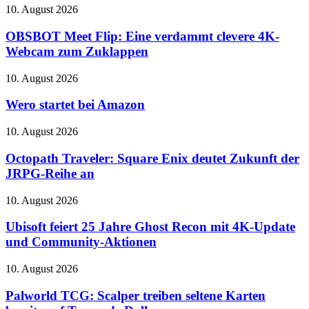
OBSBOT
10. August 2026
Meet
Flip:
OBSBOT Meet Flip: Eine verdammt clevere 4K-
Eine
Webcam zum Zuklappen
verdammt
clevere
Wero
10. August 2026
4K-
startet
Webcam
bei
Wero startet bei Amazon
zum
Amazon
Zuklappen
Octopath
10. August 2026
Traveler:
Square
Octopath Traveler: Square Enix deutet Zukunft der
Enix
JRPG-Reihe an
deutet
Zukunft
Ubisoft
10. August 2026
der
feiert
JRPG-
25
Ubisoft feiert 25 Jahre Ghost Recon mit 4K-Update
Reihe
Jahre
und Community-Aktionen
an
Ghost
Recon
Palworld
10. August 2026
mit
TCG:
4K-
Scalper
Palworld TCG: Scalper treiben seltene Karten
Update
treiben