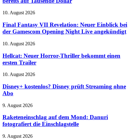
bereits auf Tausende Dollar
und
seltene
Community-
Karten
Aktionen
Final
10. August 2026
bereits
Fantasy
auf
VII
Final Fantasy VII Revelation: Neuer Einblick bei
Tausende
Revelation:
der Gamescom Opening Night Live angekündigt
Dollar
Neuer
Einblick
Hellcat:
10. August 2026
bei
Neuer
der
Horror-
Hellcat: Neuer Horror-Thriller bekommt einen
Gamescom
Thriller
ersten Trailer
Opening
bekommt
Night
einen
Live
Disney+
10. August 2026
ersten
angekündigt
kostenlos?
Trailer
Disney
Disney+ kostenlos? Disney prüft Streaming ohne
prüft
Abo
Streaming
ohne
Raketeneinschlag
9. August 2026
Abo
auf
dem
Raketeneinschlag auf dem Mond: Danuri
Mond:
fotografiert die Einschlagstelle
Danuri
fotografiert
DJI
9. August 2026
die