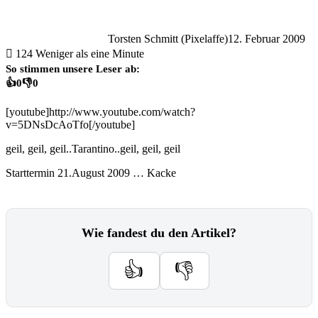
Torsten Schmitt (Pixelaffe)
12. Februar 2009
124
Weniger als eine Minute
So stimmen unsere Leser ab:
👍
0
👎
0
[youtube]http://www.youtube.com/watch?
v=5DNsDcAoTfo[/youtube]
geil, geil, geil..Tarantino..geil, geil, geil
Starttermin 21.August 2009 … Kacke
Wie fandest du den Artikel?
👍
👎