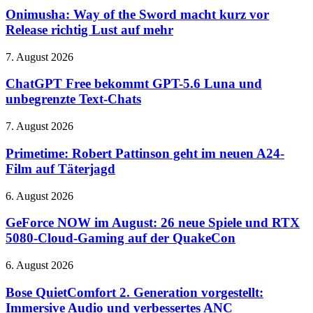
Technik
im
of
Onimusha: Way of the Sword macht kurz vor
Oktober
the
Release richtig Lust auf mehr
Sword
macht
ChatGPT
7. August 2026
kurz
Free
vor
bekommt
ChatGPT Free bekommt GPT-5.6 Luna und
Release
GPT-
unbegrenzte Text-Chats
richtig
5.6
Lust
Luna
auf
Primetime:
7. August 2026
und
mehr
Robert
unbegrenzte
Pattinson
Primetime: Robert Pattinson geht im neuen A24-
Text-
geht
Film auf Täterjagd
Chats
im
neuen
GeForce
6. August 2026
A24-
NOW
Film
im
GeForce NOW im August: 26 neue Spiele und RTX
auf
August:
5080-Cloud-Gaming auf der QuakeCon
Täterjagd
26
neue
Bose
6. August 2026
Spiele
QuietComfort
und
2.
Bose QuietComfort 2. Generation vorgestellt:
RTX
Generation
Immersive Audio und verbessertes ANC
5080-