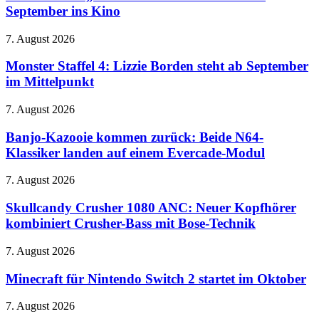
kommt
September ins Kino
Ende
September
Monster
7. August 2026
ins
Staffel
Kino
4:
Monster Staffel 4: Lizzie Borden steht ab September
Lizzie
im Mittelpunkt
Borden
steht
Banjo-
7. August 2026
ab
Kazooie
September
kommen
Banjo-Kazooie kommen zurück: Beide N64-
im
zurück:
Klassiker landen auf einem Evercade-Modul
Mittelpunkt
Beide
N64-
Skullcandy
7. August 2026
Klassiker
Crusher
landen
1080
Skullcandy Crusher 1080 ANC: Neuer Kopfhörer
auf
ANC:
kombiniert Crusher-Bass mit Bose-Technik
einem
Neuer
Evercade-
Kopfhörer
Modul
Minecraft
7. August 2026
kombiniert
für
Crusher-
Nintendo
Minecraft für Nintendo Switch 2 startet im Oktober
Bass
Switch
mit
2
Onimusha:
7. August 2026
Bose-
startet
Way