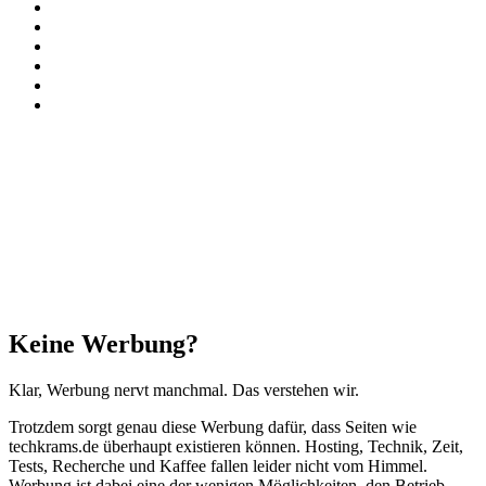
X
Instagram
Paypal
TikTok
RSS
Threads
Facebook
X
WhatsApp
Telegram
Schaltfläche
"Zurück
zum
Anfang"
Schließen
Keine Werbung?
Klar, Werbung nervt manchmal. Das verstehen wir.
Trotzdem sorgt genau diese Werbung dafür, dass Seiten wie
techkrams.de überhaupt existieren können. Hosting, Technik, Zeit,
Tests, Recherche und Kaffee fallen leider nicht vom Himmel.
Werbung ist dabei eine der wenigen Möglichkeiten, den Betrieb