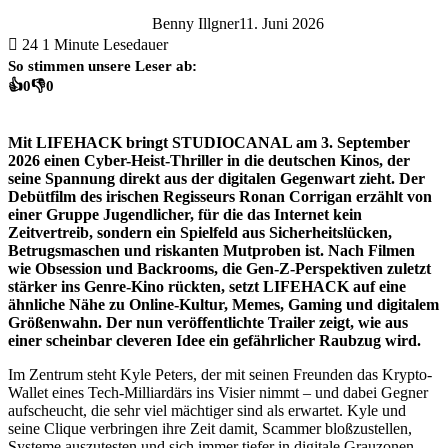
Benny Illgner
11. Juni 2026
24
1 Minute Lesedauer
So stimmen unsere Leser ab:
👍
0
👎
0
Mit LIFEHACK bringt STUDIOCANAL am 3. September
2026 einen Cyber-Heist-Thriller in die deutschen Kinos, der
seine Spannung direkt aus der digitalen Gegenwart zieht. Der
Debütfilm des irischen Regisseurs Ronan Corrigan erzählt von
einer Gruppe Jugendlicher, für die das Internet kein
Zeitvertreib, sondern ein Spielfeld aus Sicherheitslücken,
Betrugsmaschen und riskanten Mutproben ist. Nach Filmen
wie Obsession und Backrooms, die Gen-Z-Perspektiven zuletzt
stärker ins Genre-Kino rückten, setzt LIFEHACK auf eine
ähnliche Nähe zu Online-Kultur, Memes, Gaming und digitalem
Größenwahn. Der nun veröffentlichte Trailer zeigt, wie aus
einer scheinbar cleveren Idee ein gefährlicher Raubzug wird.
Im Zentrum steht Kyle Peters, der mit seinen Freunden das Krypto-
Wallet eines Tech-Milliardärs ins Visier nimmt – und dabei Gegner
aufscheucht, die sehr viel mächtiger sind als erwartet. Kyle und
seine Clique verbringen ihre Zeit damit, Scammer bloßzustellen,
Systeme auszutesten und sich immer tiefer in digitale Grauzonen