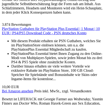
jugendliche Selbstüberschätzung liegt die Form nah am Inhalt. Aus
Schlafzimmern, Headsets und Monitoren wird ein Heist-Schauplatz,
in dem jeder Klick Konsequenzen haben kann.
3.874 Bewertungen
PlayStation Guthaben für PlayStation Plus Essential | 1 Monat | 10
EUR | PS4/PS5 Download Code - PSN deutsches Konto
Mit diesem Produkt erhalten sie PSN Guthaben, welches Sie
im PlayStationStore einlösen können, um u.a. die
PlayStationPlus Essential Mitgliedschaft zu kaufen.
PlayStationPlus Essential bietet Ihnen Zugang zu den Online-
Modi von Multiplayer-Spielen, sowie jeden Monat bis zu drei
PS4 & PS5 Spiele ohne zusätzliche Kosten.
Darüber hinaus erhalten sie viele weitere Vorteile wie
exklusive Rabatte im PlayStation Store, 100 GB Cloud-
Speicher für Spielstände und Bonusinhalte wie Skins oder
Ingame-Items für kostenlose...
10,00 EUR
Bei Amazon ansehen
Preis inkl. MwSt., zzgl. Versandkosten
Besetzt ist LIFEHACK mit Georgie Farmer aus
Wednesday
, Yasmin
Finney aus
Doctor Who
, Roman Hayek-Green aus Sex Education,