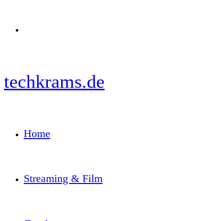
Menü
techkrams.de
Home
Streaming & Film