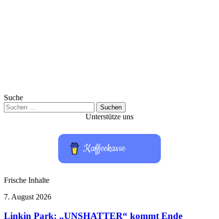
Suche
Suchen
nach:
Unterstütze uns
Kaffeekasse
Frische Inhalte
Linkin
7. August 2026
Park:
„UNSHATTER“
Linkin Park: „UNSHATTER“ kommt Ende