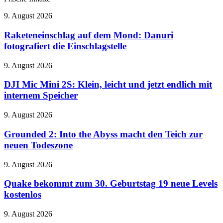
Raketeneinschlag
9. August 2026
auf
dem
Raketeneinschlag auf dem Mond: Danuri
Mond:
fotografiert die Einschlagstelle
Danuri
fotografiert
DJI
9. August 2026
die
Mic
Einschlagstelle
Mini
DJI Mic Mini 2S: Klein, leicht und jetzt endlich mit
2S:
internem Speicher
Klein,
leicht
Grounded
9. August 2026
und
2:
jetzt
Into
Grounded 2: Into the Abyss macht den Teich zur
endlich
the
neuen Todeszone
mit
Abyss
internem
macht
Speicher
Quake
9. August 2026
den
bekommt
Teich
zum
Quake bekommt zum 30. Geburtstag 19 neue Levels
zur
30.
kostenlos
neuen
Geburtstag
Todeszone
19
Marvel
9. August 2026
neue
plant