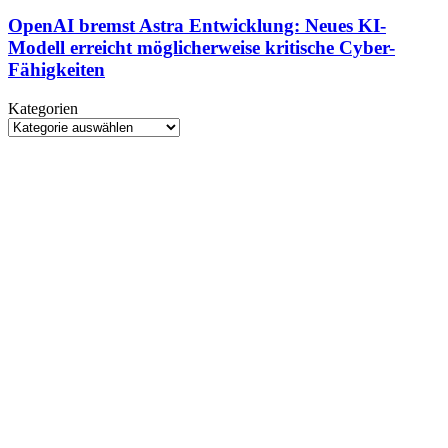
bremst
Börse:
Astra
OpenAI bremst Astra Entwicklung: Neues KI-
55-
Entwicklung:
Modell erreicht möglicherweise kritische Cyber-
Milliarden-
Neues
Deal
Fähigkeiten
KI-
abgeschlossen
Modell
Kategorien
erreicht
Kategorien
möglicherweise
kritische
Cyber-
Fähigkeiten