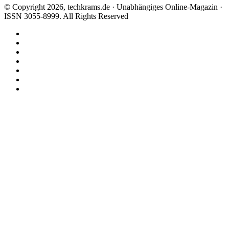
© Copyright 2026, techkrams.de · Unabhängiges Online-Magazin ·
ISSN 3055-8999. All Rights Reserved
Facebook
X
Instagram
Paypal
TikTok
RSS
Threads
Facebook
X
WhatsApp
Telegram
Schaltfläche
"Zurück
zum
Anfang"