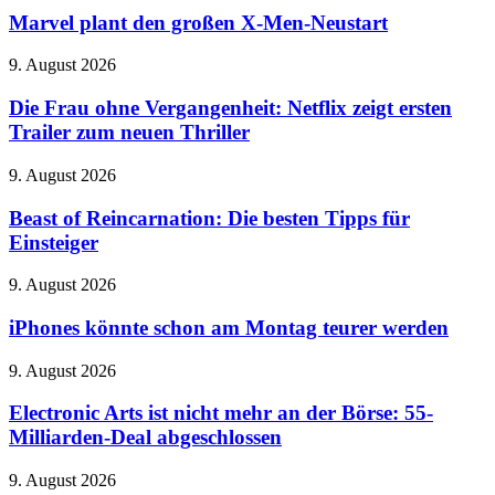
Levels
den
Marvel plant den großen X-Men-Neustart
kostenlos
großen
X-
Die
9. August 2026
Men-
Frau
Neustart
ohne
Die Frau ohne Vergangenheit: Netflix zeigt ersten
Vergangenheit:
Trailer zum neuen Thriller
Netflix
zeigt
Beast
9. August 2026
ersten
of
Trailer
Reincarnation:
Beast of Reincarnation: Die besten Tipps für
zum
Die
Einsteiger
neuen
besten
Thriller
Tipps
iPhones
9. August 2026
für
könnte
Einsteiger
schon
iPhones könnte schon am Montag teurer werden
am
Montag
Electronic
9. August 2026
teurer
Arts
werden
ist
Electronic Arts ist nicht mehr an der Börse: 55-
nicht
Milliarden-Deal abgeschlossen
mehr
an
OpenAI
9. August 2026
der