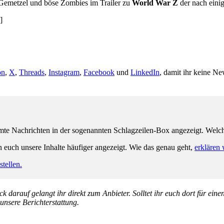
s Gemetzel und böse Zombies im Trailer zu
World War Z
der nach eini
]
on
,
X
,
Threads
,
Instagram
,
Facebook
und
LinkedIn
, damit ihr keine Ne
e Nachrichten in der sogenannten Schlagzeilen-Box angezeigt. Welche 
n euch unsere Inhalte häufiger angezeigt. Wie das genau geht,
erklären 
tellen.
k darauf gelangt ihr direkt zum Anbieter. Solltet ihr euch dort für ein
 unsere Berichterstattung.