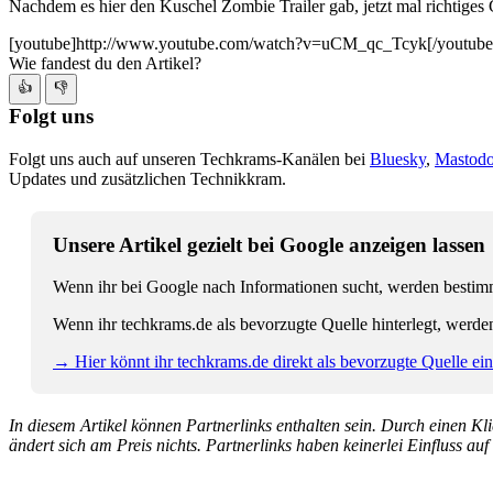
Nachdem es hier den Kuschel Zombie Trailer gab, jetzt mal richtige
[youtube]http://www.youtube.com/watch?v=uCM_qc_Tcyk[/youtube
Wie fandest du den Artikel?
👍
👎
Folgt uns
Folgt uns auch auf unseren Techkrams-Kanälen bei
Bluesky
,
Mastod
Updates und zusätzlichen Technikkram.
Unsere Artikel gezielt bei Google anzeigen lassen
Wenn ihr bei Google nach Informationen sucht, werden bestimmt
Wenn ihr techkrams.de als bevorzugte Quelle hinterlegt, werde
→ Hier könnt ihr techkrams.de direkt als bevorzugte Quelle eins
In diesem Artikel können Partnerlinks enthalten sein. Durch einen Klic
ändert sich am Preis nichts. Partnerlinks haben keinerlei Einfluss auf