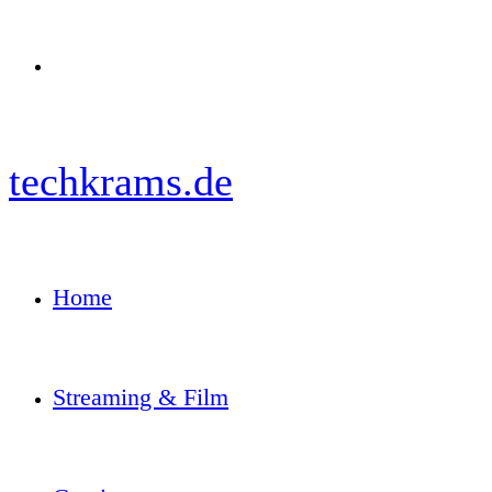
Menü
techkrams.de
Home
Streaming & Film