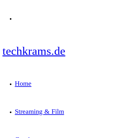
Menü
techkrams.de
Home
Streaming & Film