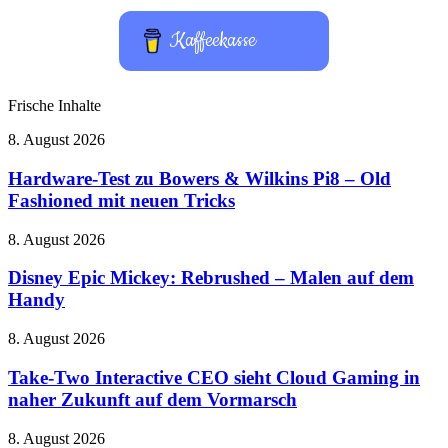
Kaffeekasse
Frische Inhalte
Hardware-
8. August 2026
Test
zu
Hardware-Test zu Bowers & Wilkins Pi8 – Old
Bowers
Fashioned mit neuen Tricks
&
Wilkins
Disney
8. August 2026
Pi8
Epic
–
Mickey:
Disney Epic Mickey: Rebrushed – Malen auf dem
Old
Rebrushed
Handy
Fashioned
–
mit
Malen
neuen
Take-
8. August 2026
auf
Tricks
Two
dem
Interactive
Take-Two Interactive CEO sieht Cloud Gaming in
Handy
CEO
naher Zukunft auf dem Vormarsch
sieht
Cloud
LEGO
8. August 2026
Gaming