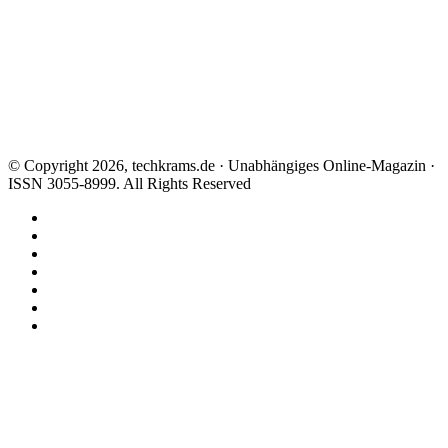
© Copyright 2026, techkrams.de · Unabhängiges Online-Magazin ·
ISSN 3055-8999. All Rights Reserved
Facebook
X
Instagram
Paypal
TikTok
RSS
Threads
Facebook
X
WhatsApp
Telegram
Schaltfläche
"Zurück
zum
Anfang"