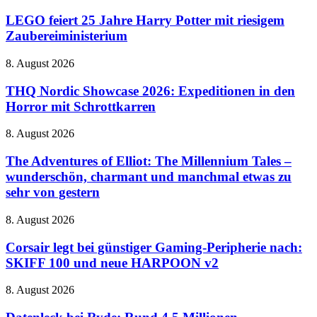
feiert
in
25
LEGO feiert 25 Jahre Harry Potter mit riesigem
naher
Jahre
Zaubereiministerium
Zukunft
Harry
auf
Potter
dem
THQ
8. August 2026
mit
Vormarsch
Nordic
riesigem
Showcase
THQ Nordic Showcase 2026: Expeditionen in den
Zaubereiministerium
2026:
Horror mit Schrottkarren
Expeditionen
in
The
8. August 2026
den
Adventures
Horror
of
The Adventures of Elliot: The Millennium Tales –
mit
Elliot:
wunderschön, charmant und manchmal etwas zu
Schrottkarren
The
sehr von gestern
Millennium
Tales
Corsair
8. August 2026
–
legt
wunderschön,
bei
Corsair legt bei günstiger Gaming-Peripherie nach:
charmant
günstiger
und
SKIFF 100 und neue HARPOON v2
Gaming-
manchmal
Peripherie
etwas
Datenleck
8. August 2026
nach:
zu
bei
SKIFF
sehr
Ryde: