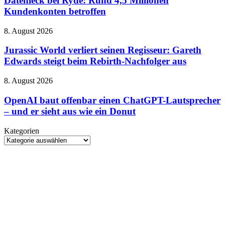
Datenleck bei Ryde: Rund 4,5 Millionen
100
von
Rund
Kundenkonten betroffen
und
gestern
4,5
neue
Millionen
HARPOON
Jurassic
8. August 2026
Kundenkonten
v2
World
betroffen
verliert
Jurassic World verliert seinen Regisseur: Gareth
seinen
Edwards steigt beim Rebirth-Nachfolger aus
Regisseur:
Gareth
OpenAI
8. August 2026
Edwards
baut
steigt
offenbar
OpenAI baut offenbar einen ChatGPT-Lautsprecher
beim
einen
– und er sieht aus wie ein Donut
Rebirth-
ChatGPT-
Nachfolger
Lautsprecher
aus
Kategorien
–
Kategorien
und
er
sieht
aus
wie
ein
Donut