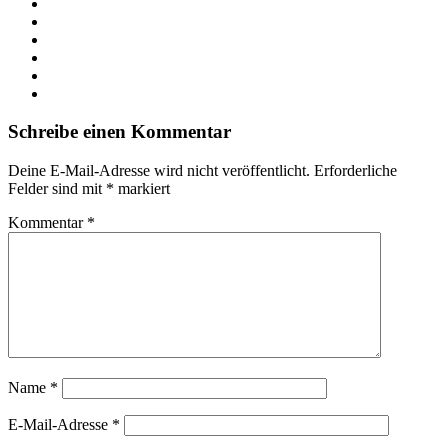
Webseite
Facebook
X
LinkedIn
YouTube
Instagram
Schreibe einen Kommentar
Deine E-Mail-Adresse wird nicht veröffentlicht.
Erforderliche
Felder sind mit
*
markiert
Kommentar
*
Name
*
E-Mail-Adresse
*