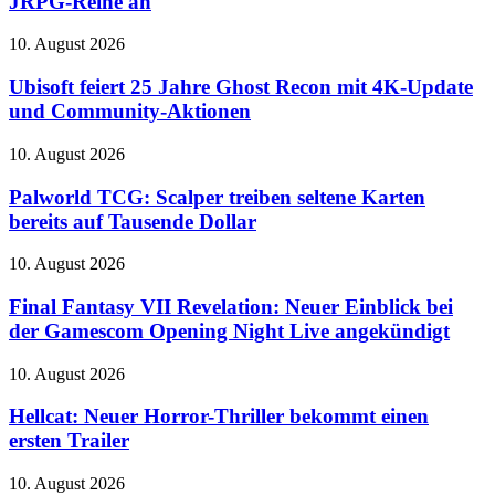
JRPG-Reihe an
deutet
Zukunft
Ubisoft
10. August 2026
der
feiert
JRPG-
25
Ubisoft feiert 25 Jahre Ghost Recon mit 4K-Update
Reihe
Jahre
und Community-Aktionen
an
Ghost
Recon
Palworld
10. August 2026
mit
TCG:
4K-
Scalper
Palworld TCG: Scalper treiben seltene Karten
Update
treiben
bereits auf Tausende Dollar
und
seltene
Community-
Karten
Aktionen
Final
10. August 2026
bereits
Fantasy
auf
VII
Final Fantasy VII Revelation: Neuer Einblick bei
Tausende
Revelation:
der Gamescom Opening Night Live angekündigt
Dollar
Neuer
Einblick
Hellcat:
10. August 2026
bei
Neuer
der
Horror-
Hellcat: Neuer Horror-Thriller bekommt einen
Gamescom
Thriller
ersten Trailer
Opening
bekommt
Night
einen
Live
Disney+
10. August 2026
ersten