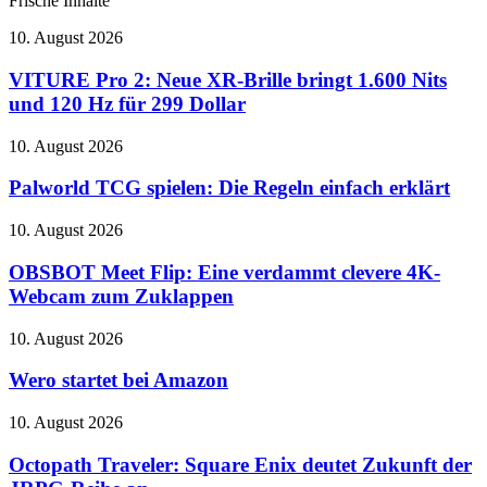
Frische Inhalte
VITURE
10. August 2026
Pro
2:
VITURE Pro 2: Neue XR-Brille bringt 1.600 Nits
Neue
und 120 Hz für 299 Dollar
XR-
Brille
Palworld
10. August 2026
bringt
TCG
1.600
spielen:
Palworld TCG spielen: Die Regeln einfach erklärt
Nits
Die
und
Regeln
OBSBOT
10. August 2026
120
einfach
Meet
Hz
erklärt
Flip:
OBSBOT Meet Flip: Eine verdammt clevere 4K-
für
Eine
299
Webcam zum Zuklappen
verdammt
Dollar
clevere
Wero
10. August 2026
4K-
startet
Webcam
bei
Wero startet bei Amazon
zum
Amazon
Zuklappen
Octopath
10. August 2026
Traveler:
Square
Octopath Traveler: Square Enix deutet Zukunft der
Enix