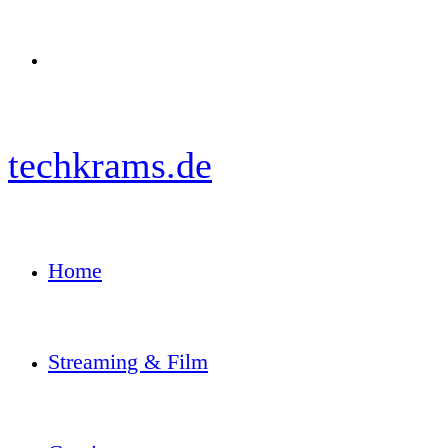
Menü
techkrams.de
Home
Streaming & Film