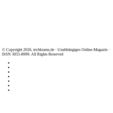
© Copyright 2026, techkrams.de · Unabhängiges Online-Magazin ·
ISSN 3055-8999. All Rights Reserved
Facebook
X
Instagram
Paypal
TikTok
RSS
Threads
Facebook
X
WhatsApp
Telegram
Schaltfläche
"Zurück
zum
Anfang"