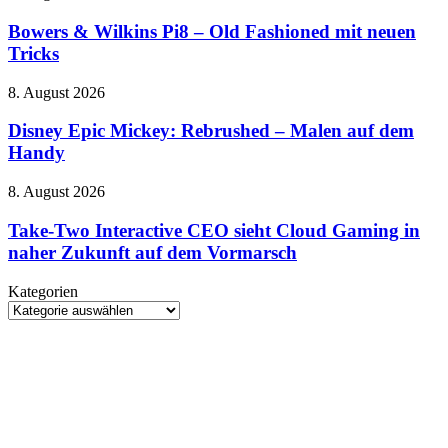
des
wieder
&
Michael-
da
Wilkins
Bowers & Wilkins Pi8 – Old Fashioned mit neuen
Jackson-
Pi8
Tricks
Biopics
–
voran
Old
Disney
8. August 2026
Fashioned
Epic
mit
Mickey:
Disney Epic Mickey: Rebrushed – Malen auf dem
neuen
Rebrushed
Handy
Tricks
–
Malen
Take-
8. August 2026
auf
Two
dem
Interactive
Take-Two Interactive CEO sieht Cloud Gaming in
Handy
CEO
naher Zukunft auf dem Vormarsch
sieht
Cloud
Kategorien
Gaming
Kategorien
in
naher
Zukunft
auf
dem
Vormarsch