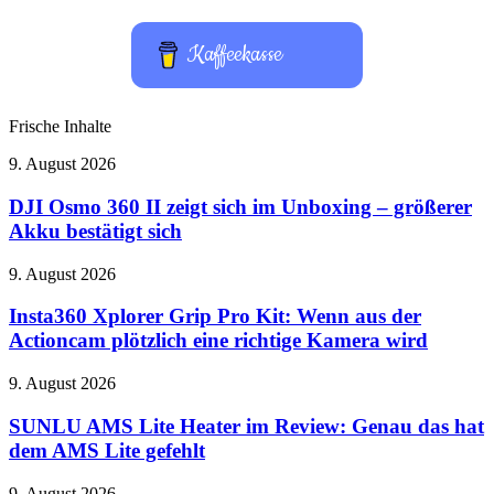
Kaffeekasse
Frische Inhalte
DJI
9. August 2026
Osmo
360
DJI Osmo 360 II zeigt sich im Unboxing – größerer
II
Akku bestätigt sich
zeigt
sich
Insta360
9. August 2026
im
Xplorer
Unboxing
Grip
Insta360 Xplorer Grip Pro Kit: Wenn aus der
–
Pro
Actioncam plötzlich eine richtige Kamera wird
größerer
Kit:
Akku
Wenn
bestätigt
SUNLU
9. August 2026
aus
sich
AMS
der
Lite
SUNLU AMS Lite Heater im Review: Genau das hat
Actioncam
Heater
dem AMS Lite gefehlt
plötzlich
im
eine
Review:
richtige
Augsburger
9. August 2026