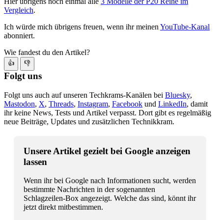
Hier übrigens noch einmal alle
3 Modelle der P20 Reihe im
Vergleich
.
Ich würde mich übrigens freuen, wenn ihr meinen
YouTube-Kanal
abonniert.
Wie fandest du den Artikel?
👍
👎
Folgt uns
Folgt uns auch auf unseren Techkrams-Kanälen bei
Bluesky
,
Mastodon
,
X
,
Threads
,
Instagram
,
Facebook
und
LinkedIn
, damit
ihr keine News, Tests und Artikel verpasst. Dort gibt es regelmäßig
neue Beiträge, Updates und zusätzlichen Technikkram.
Unsere Artikel gezielt bei Google anzeigen
lassen
Wenn ihr bei Google nach Informationen sucht, werden
bestimmte Nachrichten in der sogenannten
Schlagzeilen-Box angezeigt. Welche das sind, könnt ihr
jetzt direkt mitbestimmen.