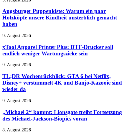
Genau
Kamera
Puppenkiste:
das
wird
Warum
Augsburger Puppenkiste: Warum ein paar
hat
ein
Holzköpfe unsere Kindheit unsterblich gemacht
dem
paar
AMS
haben
Holzköpfe
Lite
unsere
gefehlt
xTool
9. August 2026
Kindheit
Apparel
unsterblich
Printer
xTool Apparel Printer Plus: DTF-Drucker soll
gemacht
Plus:
haben
endlich weniger Wartungszicke sein
DTF-
Drucker
TL;DR
9. August 2026
soll
Wochenrückblick:
endlich
GTA
TL;DR Wochenrückblick: GTA 6 bei Netflix,
weniger
6
Disney+ verstümmelt 4K und Banjo-Kazooie sind
Wartungszicke
bei
sein
wieder da
Netflix,
Disney+
„Michael
9. August 2026
verstümmelt
2“
4K
kommt:
„Michael 2“ kommt: Lionsgate treibt Fortsetzung
und
Lionsgate
Banjo-
des Michael-Jackson-Biopics voran
treibt
Kazooie
Fortsetzung
sind
Bowers
8. August 2026