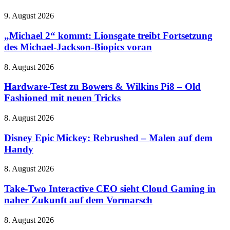
Disney+
„Michael
9. August 2026
verstümmelt
2“
4K
kommt:
„Michael 2“ kommt: Lionsgate treibt Fortsetzung
und
Lionsgate
Banjo-
des Michael-Jackson-Biopics voran
treibt
Kazooie
Fortsetzung
sind
Hardware-
8. August 2026
des
wieder
Test
Michael-
da
zu
Hardware-Test zu Bowers & Wilkins Pi8 – Old
Jackson-
Bowers
Fashioned mit neuen Tricks
Biopics
&
voran
Wilkins
Disney
8. August 2026
Pi8
Epic
–
Mickey:
Disney Epic Mickey: Rebrushed – Malen auf dem
Old
Rebrushed
Handy
Fashioned
–
mit
Malen
neuen
Take-
8. August 2026
auf
Tricks
Two
dem
Interactive
Take-Two Interactive CEO sieht Cloud Gaming in
Handy
CEO
naher Zukunft auf dem Vormarsch
sieht
Cloud
LEGO
8. August 2026
Gaming
feiert