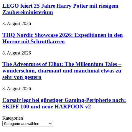
in
25
LEGO feiert 25 Jahre Harry Potter mit riesigem
naher
Jahre
Zaubereiministerium
Zukunft
Harry
auf
Potter
dem
THQ
8. August 2026
mit
Vormarsch
Nordic
riesigem
Showcase
THQ Nordic Showcase 2026: Expeditionen in den
Zaubereiministerium
2026:
Horror mit Schrottkarren
Expeditionen
in
The
8. August 2026
den
Adventures
Horror
of
The Adventures of Elliot: The Millennium Tales –
mit
Elliot:
wunderschön, charmant und manchmal etwas zu
Schrottkarren
The
sehr von gestern
Millennium
Tales
Corsair
8. August 2026
–
legt
wunderschön,
bei
Corsair legt bei günstiger Gaming-Peripherie nach:
charmant
günstiger
und
SKIFF 100 und neue HARPOON v2
Gaming-
manchmal
Peripherie
etwas
Kategorien
nach:
zu
Kategorien
SKIFF
sehr
100