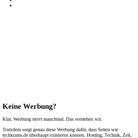
Threads
Facebook
X
WhatsApp
Telegram
Schaltfläche
"Zurück
zum
Anfang"
Schließen
Keine Werbung?
Klar, Werbung nervt manchmal. Das verstehen wir.
Trotzdem sorgt genau diese Werbung dafür, dass Seiten wie
techkrams.de überhaupt existieren können. Hosting, Technik, Zeit,