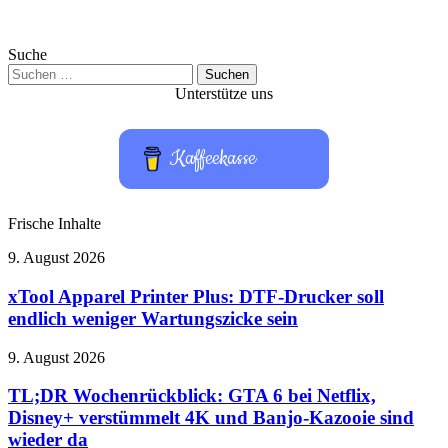
Suche
Suchen
nach:
Unterstütze uns
Kaffeekasse
Frische Inhalte
xTool
9. August 2026
Apparel
Printer
xTool Apparel Printer Plus: DTF-Drucker soll
Plus:
endlich weniger Wartungszicke sein
DTF-
Drucker
TL;DR
9. August 2026
soll
Wochenrückblick:
endlich
GTA
TL;DR Wochenrückblick: GTA 6 bei Netflix,
weniger
6
Disney+ verstümmelt 4K und Banjo-Kazooie sind
Wartungszicke
bei
sein
wieder da
Netflix,