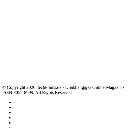
© Copyright 2026, techkrams.de · Unabhängiges Online-Magazin ·
ISSN 3055-8999. All Rights Reserved
Facebook
X
Instagram
Paypal
TikTok
RSS