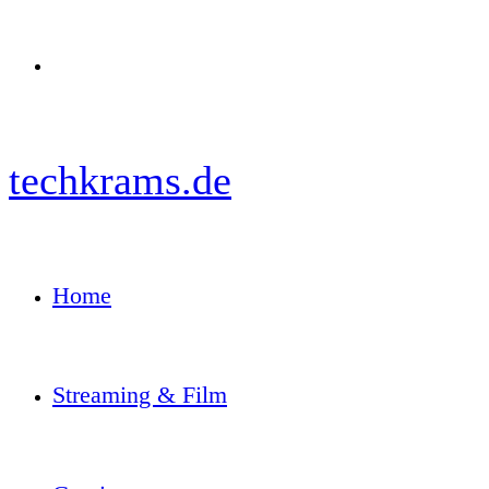
Menü
techkrams.de
Home
Streaming & Film