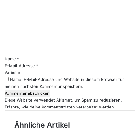
K
o
m
m
e
n
t
a
r
Name
*
*
E-Mail-Adresse
*
Website
Name, E-Mail-Adresse und Website in diesem Browser für
meinen nächsten Kommentar speichern.
Diese Website verwendet Akismet, um Spam zu reduzieren.
Erfahre, wie deine Kommentardaten verarbeitet werden.
Ähnliche Artikel