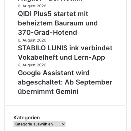
6
QIDI
6. August 2026
am
Plus5
QIDI Plus5 startet mit
27.
startet
beheiztem Bauraum und
August
mit
–
beheiztem
370-Grad-Hotend
bei
Bauraum
STABILO
6. August 2026
Netflix
und
LUNIS
STABILO LUNIS ink verbindet
370-
ink
Grad-
Vokabelheft und Lern-App
verbindet
Hotend
Vokabelheft
Google
6. August 2026
und
Assistant
Google Assistant wird
Lern-
wird
abgeschaltet: Ab September
App
abgeschaltet:
Ab
übernimmt Gemini
September
übernimmt
Gemini
Kategorien
Kategorien