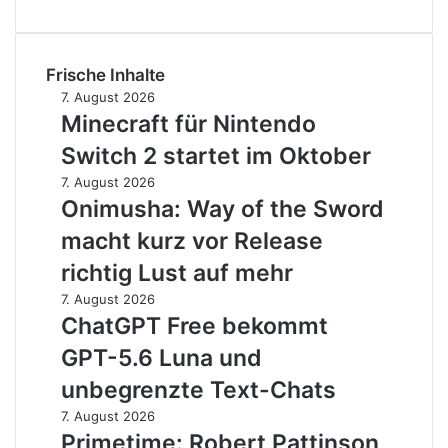
Frische Inhalte
Minecraft
7. August 2026
für
Minecraft für Nintendo
Nintendo
Switch 2 startet im Oktober
Switch
2
Onimusha:
7. August 2026
startet
Way
Onimusha: Way of the Sword
im
of
macht kurz vor Release
Oktober
the
Sword
richtig Lust auf mehr
macht
ChatGPT
7. August 2026
kurz
Free
ChatGPT Free bekommt
vor
bekommt
Release
GPT-5.6 Luna und
GPT-
richtig
5.6
unbegrenzte Text-Chats
Lust
Luna
auf
Primetime:
7. August 2026
und
mehr
Robert
Primetime: Robert Pattinson
unbegrenzte