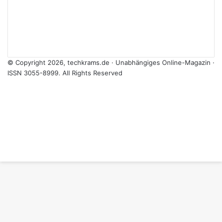
© Copyright 2026, techkrams.de · Unabhängiges Online-Magazin ·
ISSN 3055-8999. All Rights Reserved
Facebook
X
Instagram
Paypal
TikTok
RSS
Facebook
X
WhatsApp
Telegram
Threads
Schaltfläche
"Zurück
zum
Anfang"