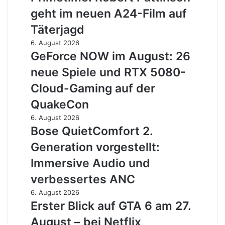
Pattinson
Text-
geht im neuen A24-Film auf
geht
Chats
im
Täterjagd
neuen
GeForce
6. August 2026
A24-
NOW
GeForce NOW im August: 26
Film
im
auf
neue Spiele und RTX 5080-
August:
Täterjagd
26
Cloud-Gaming auf der
neue
QuakeCon
Spiele
und
Bose
6. August 2026
RTX
QuietComfort
Bose QuietComfort 2.
5080-
2.
Generation vorgestellt:
Cloud-
Generation
Gaming
vorgestellt:
Immersive Audio und
auf
Immersive
verbessertes ANC
der
Audio
QuakeCon
und
Erster
6. August 2026
verbessertes
Blick
Erster Blick auf GTA 6 am 27.
ANC
auf
August – bei Netflix
GTA