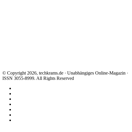
© Copyright 2026, techkrams.de · Unabhängiges Online-Magazin ·
ISSN 3055-8999. All Rights Reserved
Facebook
X
Instagram
Paypal
TikTok
RSS
Threads
Facebook
X
WhatsApp
Telegram
Schaltfläche