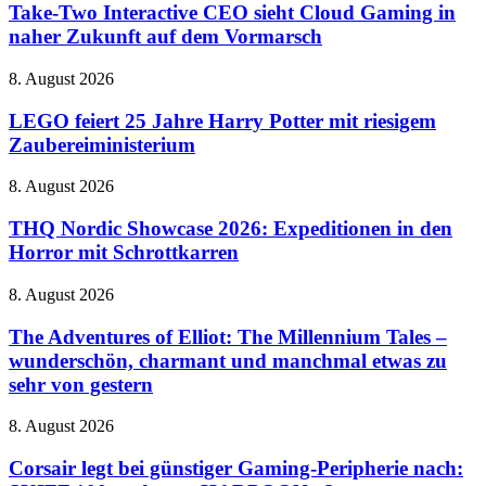
Interactive
Take-Two Interactive CEO sieht Cloud Gaming in
Handy
CEO
naher Zukunft auf dem Vormarsch
sieht
Cloud
LEGO
8. August 2026
Gaming
feiert
in
25
LEGO feiert 25 Jahre Harry Potter mit riesigem
naher
Jahre
Zaubereiministerium
Zukunft
Harry
auf
Potter
dem
THQ
8. August 2026
mit
Vormarsch
Nordic
riesigem
Showcase
THQ Nordic Showcase 2026: Expeditionen in den
Zaubereiministerium
2026:
Horror mit Schrottkarren
Expeditionen
in
The
8. August 2026
den
Adventures
Horror
of
The Adventures of Elliot: The Millennium Tales –
mit
Elliot:
wunderschön, charmant und manchmal etwas zu
Schrottkarren
The
sehr von gestern
Millennium
Tales
Corsair
8. August 2026
–
legt
wunderschön,
bei
Corsair legt bei günstiger Gaming-Peripherie nach:
charmant
günstiger