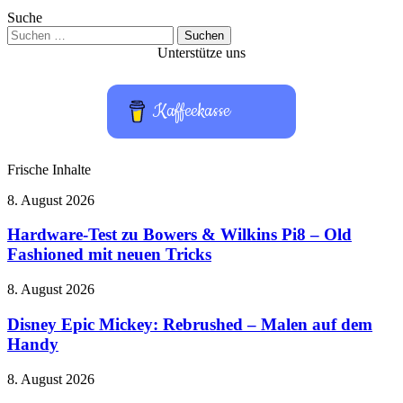
Suche
Suchen
nach:
Unterstütze uns
Kaffeekasse
Frische Inhalte
Hardware-
8. August 2026
Test
zu
Hardware-Test zu Bowers & Wilkins Pi8 – Old
Bowers
Fashioned mit neuen Tricks
&
Wilkins
Disney
8. August 2026
Pi8
Epic
–
Mickey:
Disney Epic Mickey: Rebrushed – Malen auf dem
Old
Rebrushed
Handy
Fashioned
–
mit
Malen
neuen
Take-
8. August 2026
auf
Tricks
Two
dem