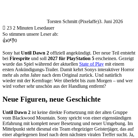
Torsten Schmitt (Pixelaffe)
3. Juni 2026
23
2 Minuten Lesedauer
So stimmen unsere Leser ab:
👍
0
👎
0
Sony hat
Until Dawn 2
offiziell angekündigt. Der neue Teil entsteht
bei
Firesprite
und soll
2027 für PlayStation 5
erscheinen. Gezeigt
wurde das Spiel während der aktuellen
State of Play
mit einem
ersten Ankündigungs-Trailer. Damit kehrt Sonys interaktiver Horror
mehr als zehn Jahre nach dem Original zurück. Und natürlich
wieder mit der Kernfrage: Wer überlebt bis zum Morgen – und wer
wird vorher sehr unschön aus der Handlung entfernt?
Neue Figuren, neue Geschichte
Until Dawn 2
ist keine direkte Fortsetzung mit der alten Gruppe
vom Blackwood Mountain. Sony spricht von einer eigenständigen
Erfahrung mit komplett neuer Besetzung und neuer Umgebung. Im
Mittelpunkt steht diesmal ein Team ehrgeiziger Geisterjäger, das auf
einer abgelegenen Insel nach dem nächsten viralen Treffer sucht. Ja,