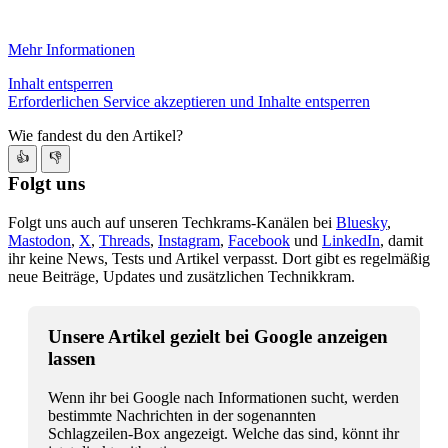
Mehr Informationen
Inhalt entsperren
Erforderlichen Service akzeptieren und Inhalte entsperren
Wie fandest du den Artikel?
👍
👎
Folgt uns
Folgt uns auch auf unseren Techkrams-Kanälen bei
Bluesky
,
Mastodon
,
X
,
Threads
,
Instagram
,
Facebook
und
LinkedIn
, damit
ihr keine News, Tests und Artikel verpasst. Dort gibt es regelmäßig
neue Beiträge, Updates und zusätzlichen Technikkram.
Unsere Artikel gezielt bei Google anzeigen
lassen
Wenn ihr bei Google nach Informationen sucht, werden
bestimmte Nachrichten in der sogenannten
Schlagzeilen-Box angezeigt. Welche das sind, könnt ihr