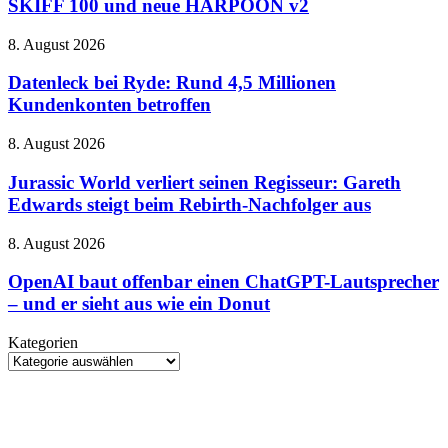
und
SKIFF 100 und neue HARPOON v2
Gaming-
manchmal
Peripherie
etwas
Datenleck
8. August 2026
nach:
zu
bei
SKIFF
sehr
Ryde:
Datenleck bei Ryde: Rund 4,5 Millionen
100
von
Rund
Kundenkonten betroffen
und
gestern
4,5
neue
Millionen
HARPOON
Jurassic
8. August 2026
Kundenkonten
v2
World
betroffen
verliert
Jurassic World verliert seinen Regisseur: Gareth
seinen
Edwards steigt beim Rebirth-Nachfolger aus
Regisseur:
Gareth
OpenAI
8. August 2026
Edwards
baut
steigt
offenbar
OpenAI baut offenbar einen ChatGPT-Lautsprecher
beim
einen
– und er sieht aus wie ein Donut
Rebirth-
ChatGPT-
Nachfolger
Lautsprecher
aus
Kategorien
–
Kategorien
und
er
sieht
aus
wie