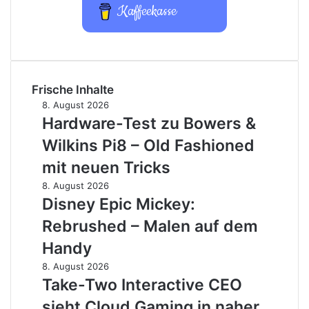
Kaffeekasse
Frische Inhalte
Hardware-
8. August 2026
Test
Hardware-Test zu Bowers &
zu
Wilkins Pi8 – Old Fashioned
Bowers
&
mit neuen Tricks
Wilkins
Disney
8. August 2026
Pi8
Epic
Disney Epic Mickey:
–
Mickey:
Old
Rebrushed – Malen auf dem
Rebrushed
Fashioned
–
Handy
mit
Malen
neuen
Take-
8. August 2026
auf
Tricks
Two
Take-Two Interactive CEO
dem
Interactive
Handy
sieht Cloud Gaming in naher