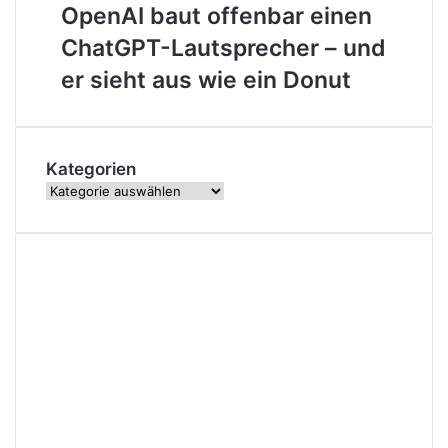
beim
baut
OpenAI baut offenbar einen
Rebirth-
offenbar
ChatGPT-Lautsprecher – und
Nachfolger
einen
aus
ChatGPT-
er sieht aus wie ein Donut
Lautsprecher
–
und
er
Kategorien
sieht
Kategorien
aus
wie
ein
Donut