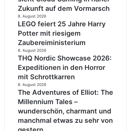
CEO
sieht
Zukunft auf dem Vormarsch
Cloud
LEGO
8. August 2026
Gaming
feiert
LEGO feiert 25 Jahre Harry
in
25
naher
Potter mit riesigem
Jahre
Zukunft
Harry
Zaubereiministerium
auf
Potter
dem
THQ
8. August 2026
mit
Vormarsch
Nordic
THQ Nordic Showcase 2026:
riesigem
Showcase
Zaubereiministerium
Expeditionen in den Horror
2026:
Expeditionen
mit Schrottkarren
in
The
8. August 2026
den
Adventures
The Adventures of Elliot: The
Horror
of
mit
Millennium Tales –
Elliot:
Schrottkarren
The
wunderschön, charmant und
Millennium
manchmal etwas zu sehr von
Tales
–
gestern