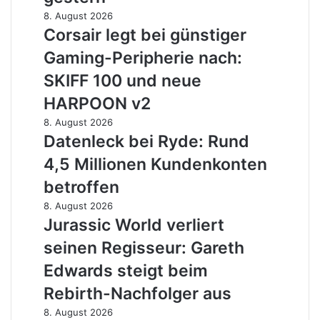
wunderschön,
Corsair
8. August 2026
charmant
legt
Corsair legt bei günstiger
und
bei
manchmal
Gaming-Peripherie nach:
günstiger
etwas
Gaming-
SKIFF 100 und neue
zu
Peripherie
sehr
HARPOON v2
nach:
von
SKIFF
Datenleck
8. August 2026
gestern
100
bei
Datenleck bei Ryde: Rund
und
Ryde:
4,5 Millionen Kundenkonten
neue
Rund
HARPOON
4,5
betroffen
v2
Millionen
Jurassic
8. August 2026
Kundenkonten
World
Jurassic World verliert
betroffen
verliert
seinen Regisseur: Gareth
seinen
Regisseur:
Edwards steigt beim
Gareth
Rebirth-Nachfolger aus
Edwards
steigt
OpenAI
8. August 2026