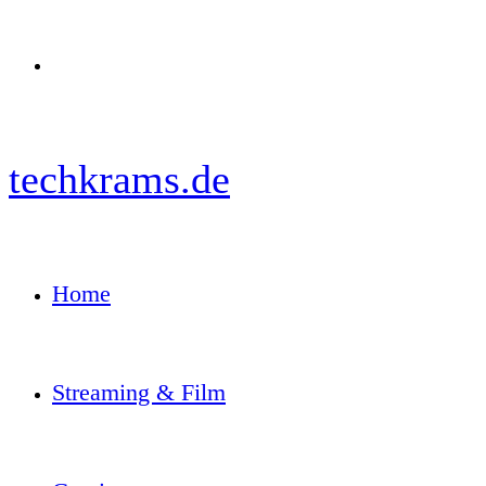
Menü
techkrams.de
Home
Streaming & Film