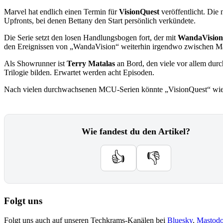
Marvel hat endlich einen Termin für
VisionQuest
veröffentlicht. Die 
Upfronts, bei denen Bettany den Start persönlich verkündete.
Die Serie setzt den losen Handlungsbogen fort, der mit
WandaVision
den Ereignissen von „WandaVision“ weiterhin irgendwo zwischen Masc
Als Showrunner ist
Terry Matalas
an Bord, den viele vor allem dur
Trilogie bilden. Erwartet werden acht Episoden.
Nach vielen durchwachsenen MCU-Serien könnte „VisionQuest“ wieder 
Wie fandest du den Artikel?
👍
👎
Folgt uns
Folgt uns auch auf unseren Techkrams-Kanälen bei
Bluesky
,
Mastod