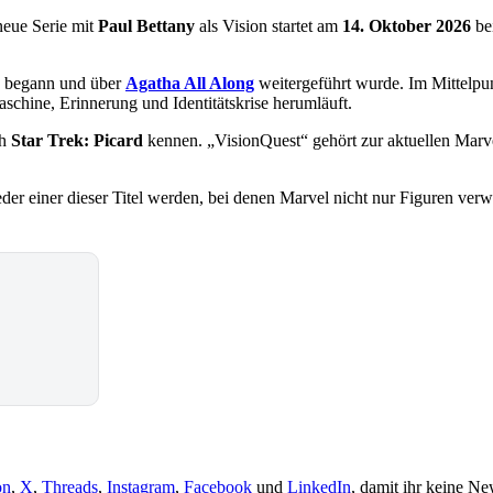
neue Serie mit
Paul Bettany
als Vision startet am
14. Oktober 2026
be
begann und über
Agatha All Along
weitergeführt wurde. Im Mittelpunk
hine, Erinnerung und Identitätskrise herumläuft.
ch
Star Trek: Picard
kennen. „VisionQuest“ gehört zur aktuellen Marv
einer dieser Titel werden, bei denen Marvel nicht nur Figuren verwal
on
,
X
,
Threads
,
Instagram
,
Facebook
und
LinkedIn
, damit ihr keine Ne