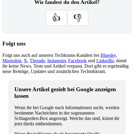
Wie fandest du den Artikel?
👍
👎
Folgt uns
Folgt uns auch auf unseren Techkrams-Kanälen bei
Bluesky
,
Mastodon
,
X
,
Threads
,
Instagram
,
Facebook
und
LinkedIn
, damit
ihr keine News, Tests und Artikel verpasst. Dort gibt es regelmäßig
neue Beiträge, Updates und zusätzlichen Technikkram.
Unsere Artikel gezielt bei Google anzeigen
lassen
Wenn ihr bei Google nach Informationen sucht, werden
bestimmte Nachrichten in der sogenannten
Schlagzeilen-Box angezeigt. Welche das sind, könnt ihr
jetzt direkt mitbestimmen.
Wenn ihr techkrams.de als bevorzugte Quelle