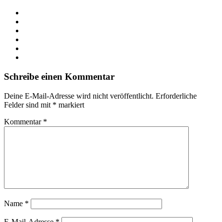
Webseite
Facebook
X
LinkedIn
YouTube
Instagram
Schreibe einen Kommentar
Deine E-Mail-Adresse wird nicht veröffentlicht.
Erforderliche
Felder sind mit
*
markiert
Kommentar
*
Name
*
E-Mail-Adresse
*