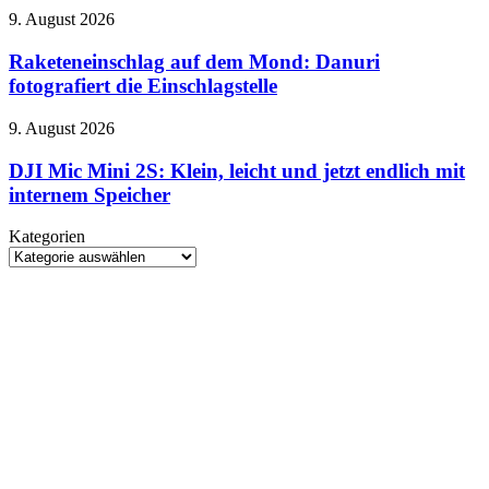
ohne
Raketeneinschlag
9. August 2026
Abo
auf
dem
Raketeneinschlag auf dem Mond: Danuri
Mond:
fotografiert die Einschlagstelle
Danuri
fotografiert
DJI
9. August 2026
die
Mic
Einschlagstelle
Mini
DJI Mic Mini 2S: Klein, leicht und jetzt endlich mit
2S:
internem Speicher
Klein,
leicht
Kategorien
und
Kategorien
jetzt
endlich
mit
internem
Speicher