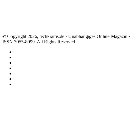
© Copyright 2026, techkrams.de · Unabhängiges Online-Magazin ·
ISSN 3055-8999. All Rights Reserved
Facebook
X
Instagram
Paypal
TikTok
RSS
Threads
Facebook
X
WhatsApp
Telegram
Schaltfläche
"Zurück
zum
Anfang"