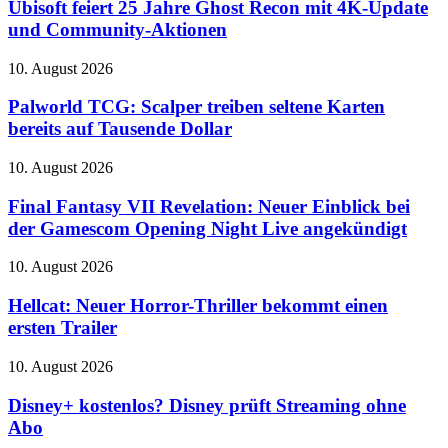
25
Ubisoft feiert 25 Jahre Ghost Recon mit 4K-Update
Reihe
Jahre
und Community-Aktionen
an
Ghost
Recon
Palworld
10. August 2026
mit
TCG:
4K-
Scalper
Palworld TCG: Scalper treiben seltene Karten
Update
treiben
bereits auf Tausende Dollar
und
seltene
Community-
Karten
Aktionen
Final
10. August 2026
bereits
Fantasy
auf
VII
Final Fantasy VII Revelation: Neuer Einblick bei
Tausende
Revelation:
der Gamescom Opening Night Live angekündigt
Dollar
Neuer
Einblick
Hellcat:
10. August 2026
bei
Neuer
der
Horror-
Hellcat: Neuer Horror-Thriller bekommt einen
Gamescom
Thriller
ersten Trailer
Opening
bekommt
Night
einen
Live
Disney+
10. August 2026
ersten
angekündigt
kostenlos?
Trailer
Disney
Disney+ kostenlos? Disney prüft Streaming ohne
prüft
Abo
Streaming