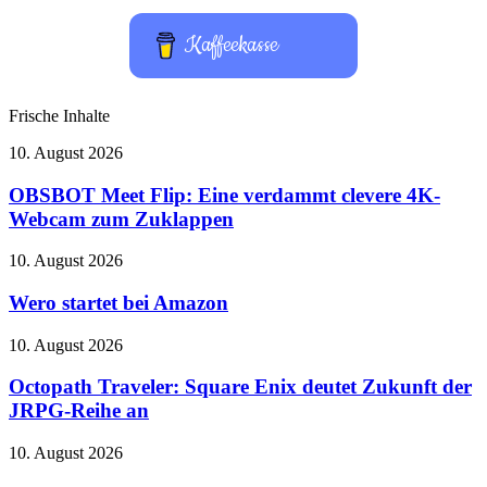
Kaffeekasse
Frische Inhalte
OBSBOT
10. August 2026
Meet
Flip:
OBSBOT Meet Flip: Eine verdammt clevere 4K-
Eine
Webcam zum Zuklappen
verdammt
clevere
Wero
10. August 2026
4K-
startet
Webcam
bei
Wero startet bei Amazon
zum
Amazon
Zuklappen
Octopath
10. August 2026
Traveler:
Square
Octopath Traveler: Square Enix deutet Zukunft der
Enix
JRPG-Reihe an
deutet
Zukunft
Ubisoft
10. August 2026
der
feiert
JRPG-