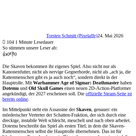
Torsten Schmitt (Pixelaffe)
24. Mai 2026
104
1 Minute Lesedauer
So stimmen unsere Leser ab:
👍
0
👎
0
Die Skaven bekommen ihr eigenes Spiel. Also nicht nur als
Kanonenfutter, nicht als nervige Gegnerhorde, nicht als „ach ja, die
Rattenmenschen gibt es ja auch noch“, sondern direkt in der
Hauptrolle. Mit
Warhammer Age of Sigmar: Deathmaster
haben
Dotemu
und
Old Skull Games
einen neuen 2D-Action-Platformer
angekündigt, der 2027 erscheinen soll. Die
offizielle Steam-Seite ist
bereits online
.
Im Mittelpunkt steht ein Assassine der
Skaven
, genauer: ein
mörderischer Vertreter der Schatten-Fraktion, der sich durch eine
dreckige, instabile Welt schleicht, meuchelt und nach oben arbeitet.
Dotemu beschreibt das Spiel als ersten Titel, in dem die Skaven-
Rattenmenschen selbst die Hauptrolle übernehmen. Das ist für