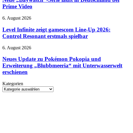
im
läuft
Prime Video
September
in
erscheinen
Deutschland
Level
6. August 2026
bei
Infinite
Prime
zeigt
Level Infinite zeigt gamescom Line-Up 2026:
Video
gamescom
Control Resonant erstmals spielbar
Line-
Up
Neues
6. August 2026
2026:
Update
Control
zu
Neues Update zu Pokémon Pokopia und
Resonant
Pokémon
Erweiterung „Blubbmeeria“ mit Unterwasserwelt
erstmals
Pokopia
spielbar
erschienen
und
Erweiterung
Kategorien
„Blubbmeeria“
Kategorien
mit
Unterwasserwelt
erschienen