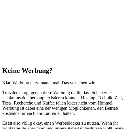
Schließen
Keine Werbung?
Klar, Werbung nervt manchmal. Das verstehen wir.
Trotzdem sorgt genau diese Werbung dafür, dass Seiten wie
techkrams.de überhaupt existieren können. Hosting, Technik, Zeit,
Tests, Recherche und Kaffee fallen leider nicht vom Himmel.
Werbung ist dabei eine der wenigen Möglichkeiten, den Betrieb
kostenlos für euch am Laufen zu halten.
Es ist also völlig okay, einen Werbeblocker zu nutzen. Wenn ihr
techkrams.de aber mögt und unsere Arbeit unterstützen wollt, wäre