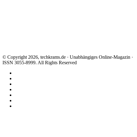
© Copyright 2026, techkrams.de · Unabhängiges Online-Magazin ·
ISSN 3055-8999. All Rights Reserved
Facebook
X
Instagram
Paypal
TikTok
RSS
Threads
Facebook
X
WhatsApp
Telegram
Schaltfläche
"Zurück
zum
Anfang"