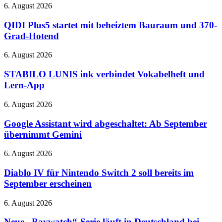
6
QIDI
6. August 2026
am
Plus5
27.
startet
QIDI Plus5 startet mit beheiztem Bauraum und 370-
August
mit
Grad-Hotend
–
beheiztem
bei
Bauraum
STABILO
6. August 2026
Netflix
und
LUNIS
370-
ink
STABILO LUNIS ink verbindet Vokabelheft und
Grad-
verbindet
Lern-App
Hotend
Vokabelheft
und
Google
6. August 2026
Lern-
Assistant
App
wird
Google Assistant wird abgeschaltet: Ab September
abgeschaltet:
übernimmt Gemini
Ab
September
Diablo
6. August 2026
übernimmt
IV
Gemini
für
Diablo IV für Nintendo Switch 2 soll bereits im
Nintendo
September erscheinen
Switch
2
Neue
6. August 2026
soll
„Baywatch“-
bereits
Serie
Neue „Baywatch“-Serie läuft in Deutschland bei