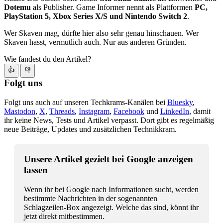
Dotemu
als Publisher. Game Informer nennt als Plattformen
PC,
PlayStation 5, Xbox Series X/S und Nintendo Switch 2
.
Wer Skaven mag, dürfte hier also sehr genau hinschauen. Wer
Skaven hasst, vermutlich auch. Nur aus anderen Gründen.
Wie fandest du den Artikel?
👍
👎
Folgt uns
Folgt uns auch auf unseren Techkrams-Kanälen bei
Bluesky
,
Mastodon
,
X
,
Threads
,
Instagram
,
Facebook
und
LinkedIn
, damit
ihr keine News, Tests und Artikel verpasst. Dort gibt es regelmäßig
neue Beiträge, Updates und zusätzlichen Technikkram.
Unsere Artikel gezielt bei Google anzeigen
lassen
Wenn ihr bei Google nach Informationen sucht, werden
bestimmte Nachrichten in der sogenannten
Schlagzeilen-Box angezeigt. Welche das sind, könnt ihr
jetzt direkt mitbestimmen.