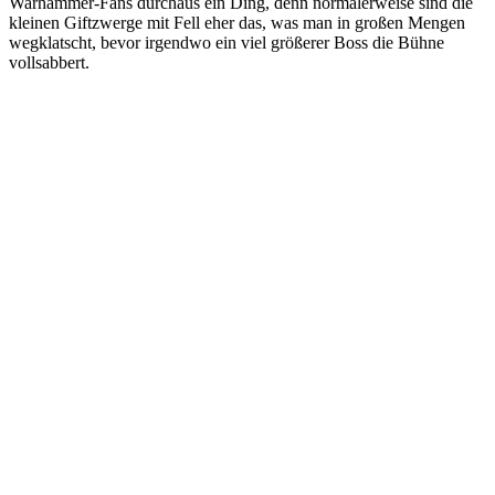
Warhammer-Fans durchaus ein Ding, denn normalerweise sind die
kleinen Giftzwerge mit Fell eher das, was man in großen Mengen
wegklatscht, bevor irgendwo ein viel größerer Boss die Bühne
vollsabbert.