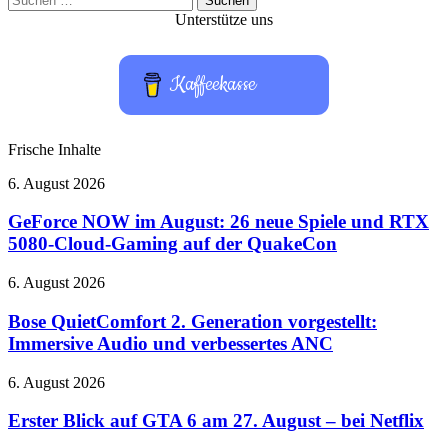
nach:
Unterstütze uns
Kaffeekasse
Frische Inhalte
GeForce
6. August 2026
NOW
im
GeForce NOW im August: 26 neue Spiele und RTX
August:
5080-Cloud-Gaming auf der QuakeCon
26
neue
Bose
6. August 2026
Spiele
QuietComfort
und
2.
Bose QuietComfort 2. Generation vorgestellt:
RTX
Generation
Immersive Audio und verbessertes ANC
5080-
vorgestellt:
Cloud-
Immersive
Gaming
Erster
6. August 2026
Audio
auf
Blick
und
der
auf
Erster Blick auf GTA 6 am 27. August – bei Netflix
verbessertes
QuakeCon
GTA
ANC