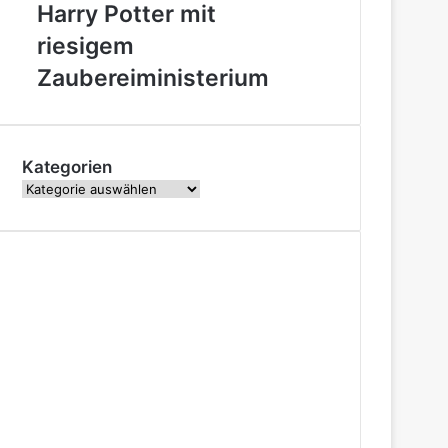
Harry Potter mit
auf
Jahre
dem
Harry
riesigem
Vormarsch
Potter
Zaubereiministerium
mit
riesigem
Zaubereiministerium
Kategorien
Kategorien