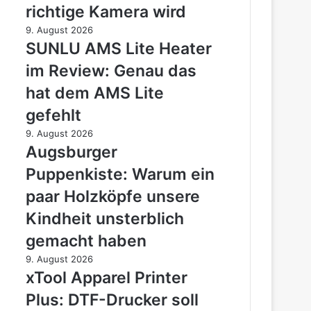
richtige Kamera wird
aus
der
SUNLU
9. August 2026
Actioncam
AMS
SUNLU AMS Lite Heater
plötzlich
Lite
im Review: Genau das
eine
Heater
richtige
im
hat dem AMS Lite
Kamera
Review:
gefehlt
wird
Genau
das
Augsburger
9. August 2026
hat
Puppenkiste:
Augsburger
dem
Warum
Puppenkiste: Warum ein
AMS
ein
Lite
paar
paar Holzköpfe unsere
gefehlt
Holzköpfe
Kindheit unsterblich
unsere
Kindheit
gemacht haben
unsterblich
xTool
9. August 2026
gemacht
Apparel
xTool Apparel Printer
haben
Printer
Plus: DTF-Drucker soll
Plus: