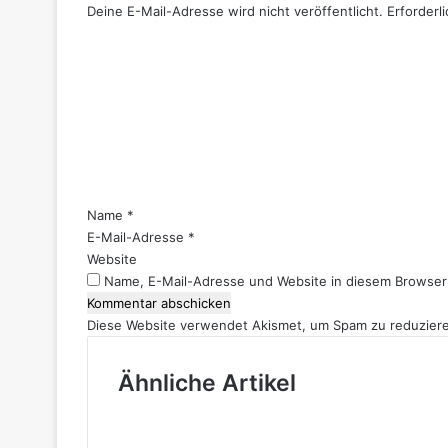
Deine E-Mail-Adresse wird nicht veröffentlicht.
Erforderl
K
o
m
m
e
n
t
a
r
Name
*
*
E-Mail-Adresse
*
Website
Name, E-Mail-Adresse und Website in diesem Browser
Diese Website verwendet Akismet, um Spam zu reduzier
Ähnliche Artikel