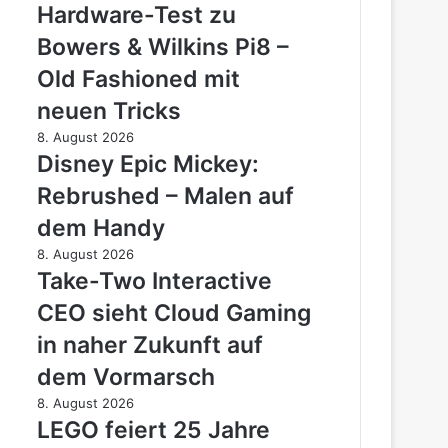
Test
Hardware-Test zu
voran
zu
Bowers & Wilkins Pi8 –
Bowers
&
Old Fashioned mit
Wilkins
neuen Tricks
Pi8
–
Disney
8. August 2026
Old
Epic
Disney Epic Mickey:
Fashioned
Mickey:
Rebrushed – Malen auf
mit
Rebrushed
neuen
–
dem Handy
Tricks
Malen
Take-
8. August 2026
auf
Two
Take-Two Interactive
dem
Interactive
Handy
CEO sieht Cloud Gaming
CEO
sieht
in naher Zukunft auf
Cloud
dem Vormarsch
Gaming
in
LEGO
8. August 2026
naher
feiert
LEGO feiert 25 Jahre
Zukunft
25