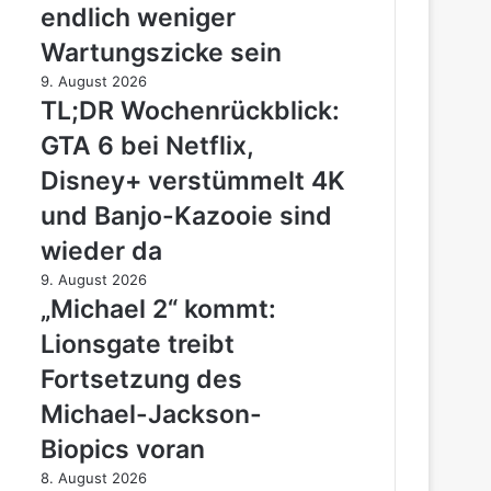
DTF-
endlich weniger
Drucker
Wartungszicke sein
soll
endlich
TL;DR
9. August 2026
weniger
Wochenrückblick:
TL;DR Wochenrückblick:
Wartungszicke
GTA
GTA 6 bei Netflix,
sein
6
bei
Disney+ verstümmelt 4K
Netflix,
und Banjo-Kazooie sind
Disney+
verstümmelt
wieder da
4K
„Michael
9. August 2026
und
2“
„Michael 2“ kommt:
Banjo-
kommt:
Kazooie
Lionsgate treibt
Lionsgate
sind
treibt
Fortsetzung des
wieder
Fortsetzung
da
Michael-Jackson-
des
Michael-
Biopics voran
Jackson-
Hardware-
8. August 2026
Biopics