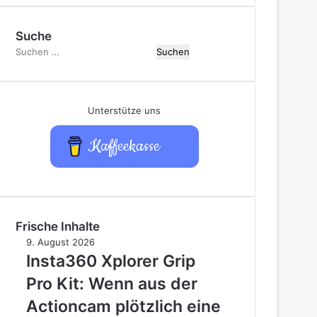
Suche
Suchen
nach:
Unterstütze uns
Kaffeekasse
Frische Inhalte
Insta360
9. August 2026
Xplorer
Insta360 Xplorer Grip
Grip
Pro Kit: Wenn aus der
Pro
Kit:
Actioncam plötzlich eine
Wenn