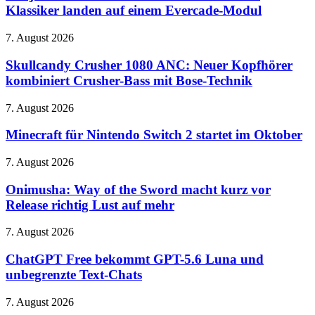
zurück:
Klassiker landen auf einem Evercade-Modul
Mittelpunkt
Beide
N64-
Skullcandy
7. August 2026
Klassiker
Crusher
landen
1080
Skullcandy Crusher 1080 ANC: Neuer Kopfhörer
auf
ANC:
kombiniert Crusher-Bass mit Bose-Technik
einem
Neuer
Evercade-
Kopfhörer
Modul
Minecraft
7. August 2026
kombiniert
für
Crusher-
Nintendo
Minecraft für Nintendo Switch 2 startet im Oktober
Bass
Switch
mit
2
Onimusha:
7. August 2026
Bose-
startet
Way
Technik
im
of
Onimusha: Way of the Sword macht kurz vor
Oktober
the
Release richtig Lust auf mehr
Sword
macht
ChatGPT
7. August 2026
kurz
Free
vor
bekommt
ChatGPT Free bekommt GPT-5.6 Luna und
Release
GPT-
unbegrenzte Text-Chats
richtig
5.6
Lust
Luna
auf
Primetime:
7. August 2026
und
mehr
Robert