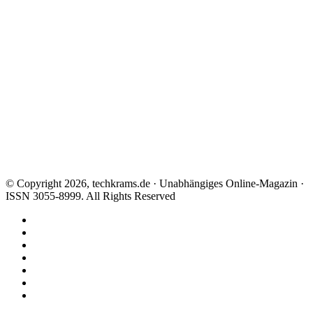
© Copyright 2026, techkrams.de · Unabhängiges Online-Magazin ·
ISSN 3055-8999. All Rights Reserved
Facebook
X
Instagram
Paypal
TikTok
RSS
Threads