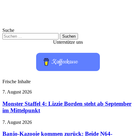
Suche
Suchen
nach:
Unterstütze uns
Kaffeekasse
Frische Inhalte
Monster
7. August 2026
Staffel
4:
Monster Staffel 4: Lizzie Borden steht ab September
Lizzie
im Mittelpunkt
Borden
steht
Banjo-
7. August 2026
ab
Kazooie
September
kommen
Banjo-Kazooie kommen zurück: Beide N64-
im