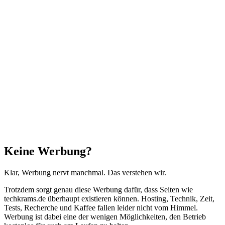
Facebook
X
WhatsApp
Telegram
Schaltfläche
"Zurück
zum
Anfang"
Schließen
Keine Werbung?
Klar, Werbung nervt manchmal. Das verstehen wir.
Trotzdem sorgt genau diese Werbung dafür, dass Seiten wie
techkrams.de überhaupt existieren können. Hosting, Technik, Zeit,
Tests, Recherche und Kaffee fallen leider nicht vom Himmel.
Werbung ist dabei eine der wenigen Möglichkeiten, den Betrieb