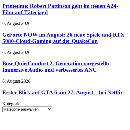
unbegrenzte
Pattinson
Primetime: Robert Pattinson geht im neuen A24-
Text-
geht
Film auf Täterjagd
Chats
im
neuen
GeForce
6. August 2026
A24-
NOW
Film
im
GeForce NOW im August: 26 neue Spiele und RTX
auf
August:
5080-Cloud-Gaming auf der QuakeCon
Täterjagd
26
neue
Bose
6. August 2026
Spiele
QuietComfort
und
2.
Bose QuietComfort 2. Generation vorgestellt:
RTX
Generation
Immersive Audio und verbessertes ANC
5080-
vorgestellt:
Cloud-
Immersive
Gaming
Erster
6. August 2026
Audio
auf
Blick
und
der
auf
Erster Blick auf GTA 6 am 27. August – bei Netflix
verbessertes
QuakeCon
GTA
ANC
6
Kategorien
am
Kategorien
27.
August
–
bei