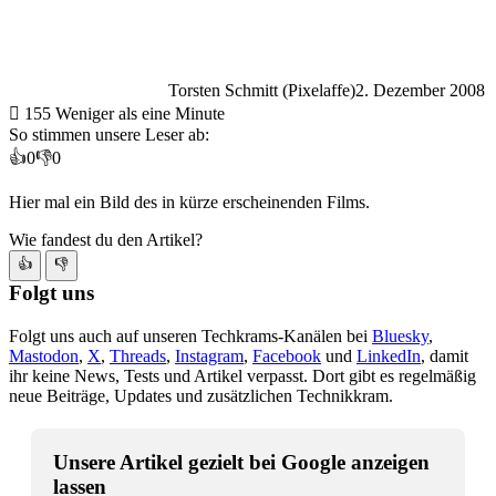
Torsten Schmitt (Pixelaffe)
2. Dezember 2008
155
Weniger als eine Minute
So stimmen unsere Leser ab:
👍
0
👎
0
Hier mal ein Bild des in kürze erscheinenden Films.
Wie fandest du den Artikel?
👍
👎
Folgt uns
Folgt uns auch auf unseren Techkrams-Kanälen bei
Bluesky
,
Mastodon
,
X
,
Threads
,
Instagram
,
Facebook
und
LinkedIn
, damit
ihr keine News, Tests und Artikel verpasst. Dort gibt es regelmäßig
neue Beiträge, Updates und zusätzlichen Technikkram.
Unsere Artikel gezielt bei Google anzeigen
lassen