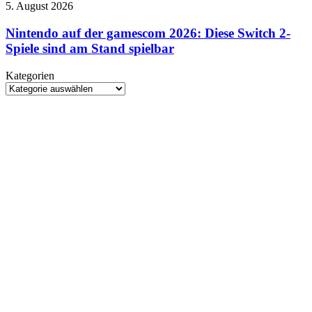
Rush-
Nintendo
5. August 2026
Demo
Squad-
auf
und
System
der
Nintendo auf der gamescom 2026: Diese Switch 2-
kündigt
ein
gamescom
Spiele sind am Stand spielbar
globale
2026:
Meisterschaft
Diese
an
Kategorien
Switch
Kategorien
2-
Spiele
sind
am
Stand
spielbar