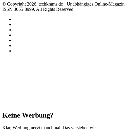
© Copyright 2026, techkrams.de · Unabhängiges Online-Magazin ·
ISSN 3055-8999. All Rights Reserved
Facebook
X
Instagram
Paypal
TikTok
RSS
Threads
Facebook
X
WhatsApp
Telegram
Schaltfläche
"Zurück
zum
Anfang"
Schließen
Keine Werbung?
Klar, Werbung nervt manchmal. Das verstehen wir.