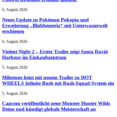
Line-
Up
Neues
6. August 2026
2026:
Update
Control
zu
Neues Update zu Pokémon Pokopia und
Resonant
Pokémon
Erweiterung „Blubbmeeria“ mit Unterwasserwelt
erstmals
Pokopia
spielbar
erschienen
und
Erweiterung
Violent
6. August 2026
„Blubbmeeria“
Night
mit
2
Violent Night 2 – Erster Trailer zeigt Santa David
Unterwasserwelt
–
erschienen
Harbour im Einkaufszentrum
Erster
Trailer
Milestone
5. August 2026
zeigt
heizt
Santa
mit
Milestone heizt mit neuem Trailer zu HOT
David
neuem
WHEELS Infinite Rush mit Rush-Squad-System ein
Harbour
Trailer
im
zu
Einkaufszentrum
Capcom
5. August 2026
HOT
veröffentlicht
WHEELS
neue
Capcom veröffentlicht neue Monster Hunter Wilds
Infinite
Monster
Demo und kündigt globale Meisterschaft an
Rush
Hunter
mit
Wilds