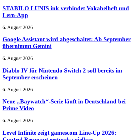
LUNIS
ink
STABILO LUNIS ink verbindet Vokabelheft und
verbindet
Lern-App
Vokabelheft
und
Google
6. August 2026
Lern-
Assistant
App
wird
Google Assistant wird abgeschaltet: Ab September
abgeschaltet:
übernimmt Gemini
Ab
September
Diablo
6. August 2026
übernimmt
IV
Gemini
für
Diablo IV für Nintendo Switch 2 soll bereits im
Nintendo
September erscheinen
Switch
2
Neue
6. August 2026
soll
„Baywatch“-
bereits
Serie
Neue „Baywatch“-Serie läuft in Deutschland bei
im
läuft
Prime Video
September
in
erscheinen
Deutschland
Level
6. August 2026
bei
Infinite
Prime
zeigt
Level Infinite zeigt gamescom Line-Up 2026:
Video
gamescom
Control Resonant erstmals spielbar