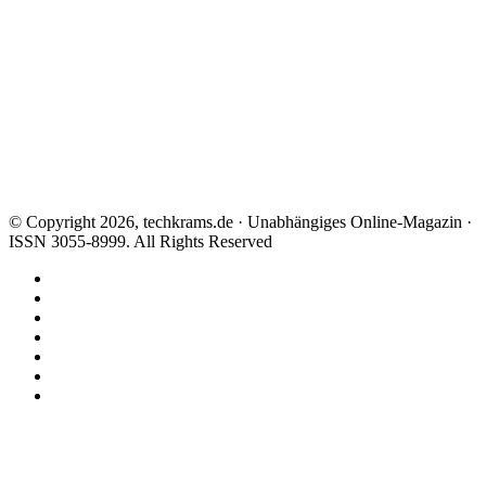
© Copyright 2026, techkrams.de · Unabhängiges Online-Magazin ·
ISSN 3055-8999. All Rights Reserved
Facebook
X
Instagram
Paypal
TikTok
RSS
Threads
Facebook
X
WhatsApp
Telegram
Schaltfläche
"Zurück
zum