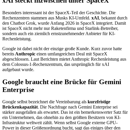
xAI steckt inzwischen unter SpaceX
Besonders interessant ist der SpaceX-Teil der Geschichte. Die
Rechenzentren stammen aus Musks KI-Umfeld.
xAI
, bekannt durch
den Chatbot Grok, wurde Anfang 2026 in SpaceX integriert. Damit
ist SpaceX nicht mehr nur Raketenfirma und Starlink-Betreiber,
sondern auch ein ziemlich ernstzunehmender Anbieter für KI-
Rechenleistung.
Google ist dabei nicht der einzige große Kunde. Kurz zuvor hatte
bereits
Anthropic
einen umfangreichen Deal mit SpaceX
abgeschlossen. Laut Berichten mietet Anthropic Rechenleistung aus
dem Colossus-1-Rechenzentrum, das ursprünglich für xAI
aufgebaut wurde.
Google braucht eine Brücke für Gemini
Enterprise
Google selbst bezeichnet die Vereinbarung als
kurzfristige
Brückenkapazität
. Die Nachfrage nach Gemini Enterprise sei
stärker ausgefallen als erwartet. Das ist ein bemerkenswerter Satz für
ein Unternehmen, das ohnehin zu den größten Besitzern von KI-
Infrastruktur weltweit zählt. Wenn selbst Google externe GPU-
Power in dieser Größenordnung bucht, sagt das einiges über den