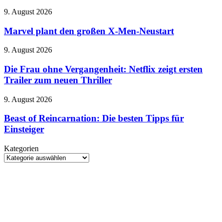
Todeszone
19
Marvel
9. August 2026
neue
plant
Levels
den
Marvel plant den großen X-Men-Neustart
kostenlos
großen
X-
Die
9. August 2026
Men-
Frau
Neustart
ohne
Die Frau ohne Vergangenheit: Netflix zeigt ersten
Vergangenheit:
Trailer zum neuen Thriller
Netflix
zeigt
Beast
9. August 2026
ersten
of
Trailer
Reincarnation:
Beast of Reincarnation: Die besten Tipps für
zum
Die
Einsteiger
neuen
besten
Thriller
Tipps
Kategorien
für
Kategorien
Einsteiger