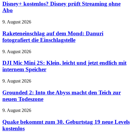
Disney
Disney+ kostenlos? Disney prüft Streaming ohne
prüft
Abo
Streaming
ohne
Raketeneinschlag
9. August 2026
Abo
auf
dem
Raketeneinschlag auf dem Mond: Danuri
Mond:
fotografiert die Einschlagstelle
Danuri
fotografiert
DJI
9. August 2026
die
Mic
Einschlagstelle
Mini
DJI Mic Mini 2S: Klein, leicht und jetzt endlich mit
2S:
internem Speicher
Klein,
leicht
Grounded
9. August 2026
und
2:
jetzt
Into
Grounded 2: Into the Abyss macht den Teich zur
endlich
the
neuen Todeszone
mit
Abyss
internem
macht
Speicher
Quake
9. August 2026
den
bekommt
Teich
zum
Quake bekommt zum 30. Geburtstag 19 neue Levels
zur
30.
kostenlos
neuen
Geburtstag