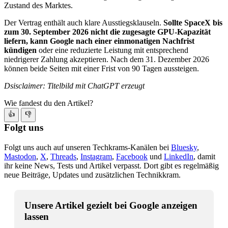
Zustand des Marktes.
Der Vertrag enthält auch klare Ausstiegsklauseln.
Sollte SpaceX bis
zum 30. September 2026 nicht die zugesagte GPU-Kapazität
liefern, kann Google nach einer einmonatigen Nachfrist
kündigen
oder eine reduzierte Leistung mit entsprechend
niedrigerer Zahlung akzeptieren. Nach dem 31. Dezember 2026
können beide Seiten mit einer Frist von 90 Tagen aussteigen.
Dsisclaimer: Titelbild mit ChatGPT erzeugt
Wie fandest du den Artikel?
👍
👎
Folgt uns
Folgt uns auch auf unseren Techkrams-Kanälen bei
Bluesky
,
Mastodon
,
X
,
Threads
,
Instagram
,
Facebook
und
LinkedIn
, damit
ihr keine News, Tests und Artikel verpasst. Dort gibt es regelmäßig
neue Beiträge, Updates und zusätzlichen Technikkram.
Unsere Artikel gezielt bei Google anzeigen
lassen