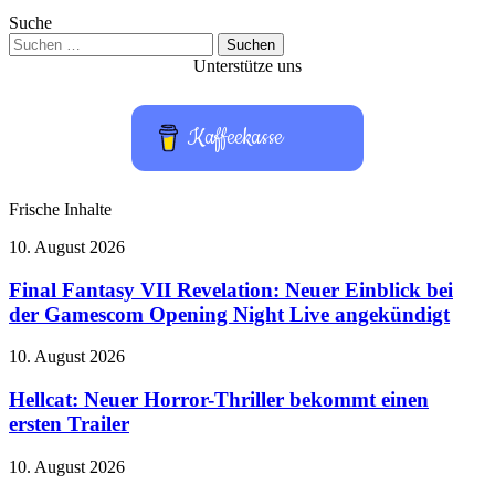
Suche
Suchen
nach:
Unterstütze uns
Kaffeekasse
Frische Inhalte
Final
10. August 2026
Fantasy
VII
Final Fantasy VII Revelation: Neuer Einblick bei
Revelation:
der Gamescom Opening Night Live angekündigt
Neuer
Einblick
Hellcat:
10. August 2026
bei
Neuer
der
Horror-
Hellcat: Neuer Horror-Thriller bekommt einen
Gamescom
Thriller
ersten Trailer
Opening
bekommt
Night
einen
Live
Disney+
10. August 2026
ersten
angekündigt
kostenlos?
Trailer