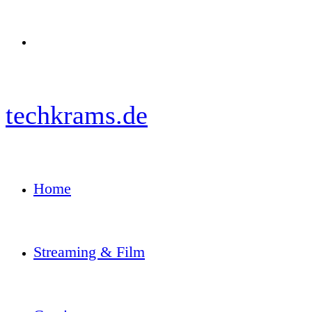
Menü
techkrams.de
Home
Streaming & Film