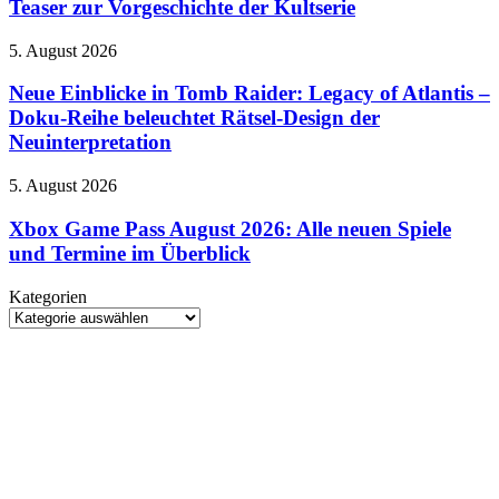
Teaser zur Vorgeschichte der Kultserie
sind
HBO
am
Max
Stand
Neue
5. August 2026
veröffentlicht
spielbar
Einblicke
ersten
in
Neue Einblicke in Tomb Raider: Legacy of Atlantis –
Teaser
Tomb
Doku-Reihe beleuchtet Rätsel-Design der
zur
Raider:
Vorgeschichte
Neuinterpretation
Legacy
der
of
Kultserie
Xbox
5. August 2026
Atlantis
Game
–
Pass
Xbox Game Pass August 2026: Alle neuen Spiele
Doku-
August
Reihe
und Termine im Überblick
2026:
beleuchtet
Alle
Rätsel-
Kategorien
neuen
Design
Kategorien
Spiele
der
und
Neuinterpretation
Termine
im
Überblick