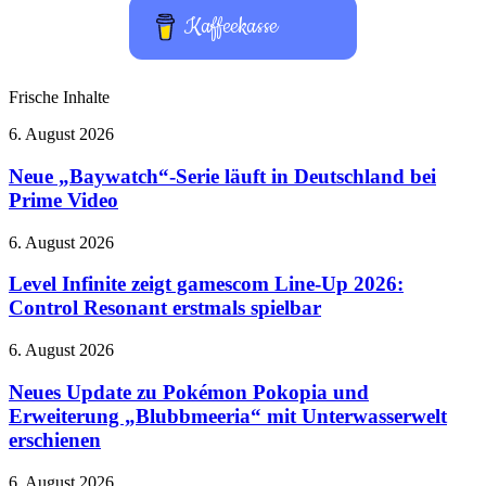
Kaffeekasse
Frische Inhalte
Neue
6. August 2026
„Baywatch“-
Serie
Neue „Baywatch“-Serie läuft in Deutschland bei
läuft
Prime Video
in
Deutschland
Level
6. August 2026
bei
Infinite
Prime
zeigt
Level Infinite zeigt gamescom Line-Up 2026:
Video
gamescom
Control Resonant erstmals spielbar
Line-
Up
Neues
6. August 2026
2026:
Update
Control
zu
Neues Update zu Pokémon Pokopia und
Resonant
Pokémon
Erweiterung „Blubbmeeria“ mit Unterwasserwelt
erstmals
Pokopia
spielbar
erschienen
und
Erweiterung
Violent
6. August 2026
„Blubbmeeria“