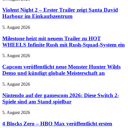
Night
mit
2
Violent Night 2 – Erster Trailer zeigt Santa David
Unterwasserwelt
–
erschienen
Harbour im Einkaufszentrum
Erster
Trailer
Milestone
5. August 2026
zeigt
heizt
Santa
mit
Milestone heizt mit neuem Trailer zu HOT
David
neuem
WHEELS Infinite Rush mit Rush-Squad-System ein
Harbour
Trailer
im
zu
Einkaufszentrum
Capcom
5. August 2026
HOT
veröffentlicht
WHEELS
neue
Capcom veröffentlicht neue Monster Hunter Wilds
Infinite
Monster
Demo und kündigt globale Meisterschaft an
Rush
Hunter
mit
Wilds
Rush-
Nintendo
5. August 2026
Demo
Squad-
auf
und
System
der
Nintendo auf der gamescom 2026: Diese Switch 2-
kündigt
ein
gamescom
Spiele sind am Stand spielbar
globale
2026:
Meisterschaft
Diese
an
4
5. August 2026
Switch
Blocks
2-
Zero
4 Blocks Zero – HBO Max veröffentlicht ersten
Spiele
–