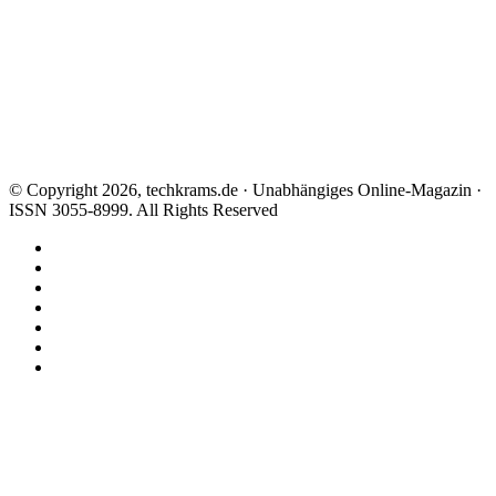
© Copyright 2026, techkrams.de · Unabhängiges Online-Magazin ·
ISSN 3055-8999. All Rights Reserved
Facebook
X
Instagram
Paypal
TikTok
RSS
Threads
Facebook
X
WhatsApp
Telegram
Schaltfläche
"Zurück
zum
Anfang"