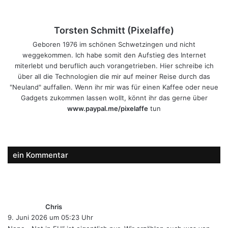
Torsten Schmitt (Pixelaffe)
Geboren 1976 im schönen Schwetzingen und nicht
weggekommen. Ich habe somit den Aufstieg des Internet
miterlebt und beruflich auch vorangetrieben. Hier schreibe ich
über all die Technologien die mir auf meiner Reise durch das
"Neuland" auffallen. Wenn ihr mir was für einen Kaffee oder neue
Gadgets zukommen lassen wollt, könnt ihr das gerne über
www.paypal.me/pixelaffe
tun
Webseite
Facebook
X
LinkedIn
YouTube
Instagram
ein Kommentar
s
a
g
Chris
t
9. Juni 2026 um 05:23 Uhr
: